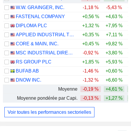
W.W. GRAINGER, INC.
-1,18 %
-5,43 %
+
FASTENAL COMPANY
+0,56 %
+4,63 %
+
DIPLOMA PLC
+1,32 %
+7,95 %
+
APPLIED INDUSTRIAL TECHNOLOGIES, INC.
+0,35 %
+7,11 %
+
CORE & MAIN, INC.
+0,45 %
+9,82 %
-
MSC INDUSTRIAL DIRECT CO., INC.
-0,92 %
+3,80 %
+
RS GROUP PLC
+1,85 %
+5,93 %
+
BUFAB AB
-1,46 %
+0,60 %
+
DNOW INC.
-1,32 %
+6,60 %
Moyenne
-0,19 %
+4,61 %
+
Moyenne pondérée par Capi.
-0,13 %
+1,27 %
+
Voir toutes les performances sectorielles