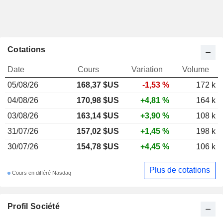
Cotations
Date
Cours
Variation
Volume
05/08/26
168,37 $US
-1,53 %
172 k
04/08/26
170,98 $US
+4,81 %
164 k
03/08/26
163,14 $US
+3,90 %
108 k
31/07/26
157,02 $US
+1,45 %
198 k
30/07/26
154,78 $US
+4,45 %
106 k
Plus de cotations
Cours en différé Nasdaq
Profil Société