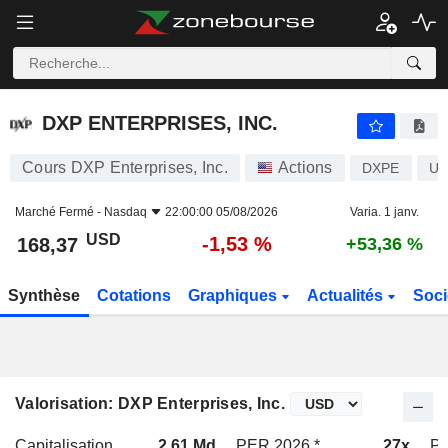
DXP ENTERPRISES, INC.
168,37
$
-1,53 %
DXP ENTERPRISES, INC.
Cours DXP Enterprises, Inc.
Actions
DXPE
US
Marché Fermé -
Nasdaq
22:00:00 05/08/2026
Varia. 1 janv.
USD
-1,53 %
168,37
+53,36 %
Synthèse
Cotations
Graphiques
Actualités
Soci
Valorisation: DXP Enterprises, Inc.
Capitalisation
2,61 Md
PER 2026 *
27x
PE