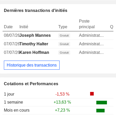
Dernières transactions d'initiés
Poste
Date
Initié
Type
principal
Qua
08/07/26
Joseph Mannes
Administrateur
Gratuit
07/07/26
Timothy Halter
Administrateur
Gratuit
07/07/26
Karen Hoffman
Administrateur
Gratuit
Historique des transactions
Cotations et Performances
1 jour
-1,53 %
1 semaine
+13,63 %
Mois en cours
+7,23 %