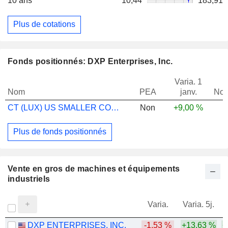
10 ans
10,44
183,91
Plus de cotations
Fonds positionnés: DXP Enterprises, Inc.
Varia. 1
Nom
PEA
janv.
Not
CT (LUX) US SMALLER COMPANIES A INC USD
Non
+9,00 %
Plus de fonds positionnés
Vente en gros de machines et équipements
industriels
Varia.
Varia. 5j.
DXP ENTERPRISES, INC.
-1,53 %
+13,63 %
+