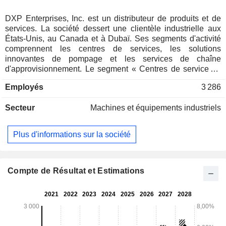
DXP Enterprises, Inc. est un distributeur de produits et de
services. La société dessert une clientèle industrielle aux
États-Unis, au Canada et à Dubaï. Ses segments d'activité
comprennent les centres de services, les solutions
innovantes de pompage et les services de chaîne
d'approvisionnement. Le segment « Centres de services »
de la société propose une gamme de produits et de services
Employés
3 286
de maintenance, de réparation et d'exploitation (MRO) dans
les catégories suivantes : équipements rotatifs, roulements,
Secteur
Machines et équipements industriels
transmission de puissance, tuyaux, hydraulique, travail des
métaux, fournitures industrielles et produits et services de
sécurité. Le segment Solutions de pompage innovantes de
Plus d'informations sur la société
la société fournit des produits et des services au marché de
l'eau et des eaux usées ; il fabrique et assemble des
ensembles de systèmes de pompage intégrés sur mesure
selon les spécifications des clients, reconditionne des
Compte de Résultat et Estimations
pompes et fabrique des pompes sous marque de
distributeur. Le segment Services de chaîne
d'approvisionnement de la société propose une gamme de
produits MRO et gère tout ou partie de la fonction de chaîne
d'approvisionnement de ses clients, ainsi que la gestion des