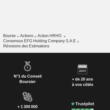
Bourse
Actions
Action HRHO
Consensus EFG Holding Company S.A.E
Révisions des Estimations
N°1 du Conseil
+ de 20 ans
Boursier
à vos côtés
+ 1 300 000