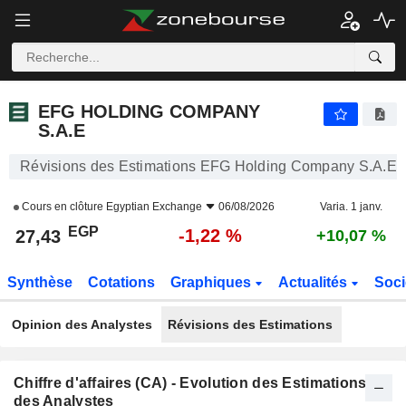
EFG HOLDING COMPANY S.A.E
27,43
£
-1,22 %
EFG HOLDING COMPANY
S.A.E
Révisions des Estimations EFG Holding Company S.A.E
Cours en clôture
Egyptian Exchange
06/08/2026
Varia. 1 janv.
EGP
-1,22 %
27,43
+10,07 %
Synthèse
Cotations
Graphiques
Actualités
Soci
Opinion des Analystes
Révisions des Estimations
Chiffre d'affaires (CA) - Evolution des Estimations
des Analystes