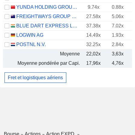
YUNDA HOLDING GROUP CO., LTD.
9.74x
0.88x
FREIGHTWAYS GROUP LIMITED
27.58x
5.06x
BLUE DART EXPRESS LIMITED
37.38x
7.02x
LOGWIN AG
14.49x
1.93x
POSTNL N.V.
32.25x
2.84x
Moyenne
22,02x
3,63x
Moyenne pondérée par Capi.
17,96x
4,76x
Fret et logistiques aériens
Bourse
Actions
Action EXPD