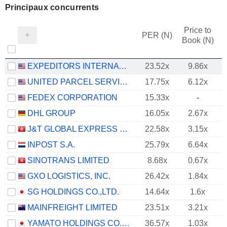
Principaux concurrents
Price to
PER (N)
Book (N)
EXPEDITORS INTERNATIONAL OF WASHINGTON INC.
23.52x
9.86x
UNITED PARCEL SERVICE, INC.
17.75x
6.12x
FEDEX CORPORATION
15.33x
-
DHL GROUP
16.05x
2.67x
J&T GLOBAL EXPRESS LIMITED
22.58x
3.15x
INPOST S.A.
25.79x
6.64x
SINOTRANS LIMITED
8.68x
0.67x
GXO LOGISTICS, INC.
26.42x
1.84x
SG HOLDINGS CO.,LTD.
14.64x
1.6x
MAINFREIGHT LIMITED
23.51x
3.21x
YAMATO HOLDINGS CO., LTD.
36.57x
1.03x