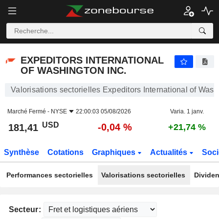
EXPEDITORS INTERNATIONAL OF WASHINGTON INC.
181,41
$
-0,04 %
EXPEDITORS INTERNATIONAL
OF WASHINGTON INC.
Valorisations sectorielles Expeditors International of Wash
Marché Fermé -
NYSE
22:00:03 05/08/2026
Varia. 1 janv.
USD
-0,04 %
181,41
+21,74 %
Synthèse
Cotations
Graphiques
Actualités
Soci
Performances sectorielles
Valorisations sectorielles
Dividen
Secteur: