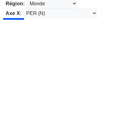
Région:
Axe X: