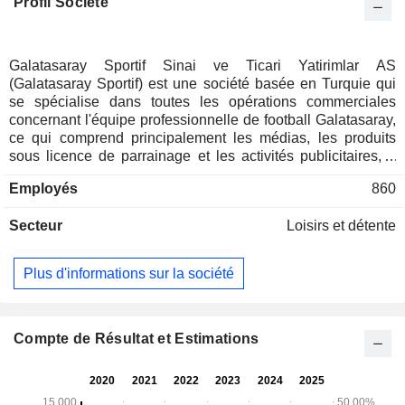
Profil Société
Galatasaray Sportif Sinai ve Ticari Yatirimlar AS
(Galatasaray Sportif) est une société basée en Turquie qui
se spécialise dans toutes les opérations commerciales
concernant l'équipe professionnelle de football Galatasaray,
ce qui comprend principalement les médias, les produits
sous licence de parrainage et les activités publicitaires, à
l'exclusion des recettes de billetterie. Les activités de la
Employés
860
société comprennent également la vente et le marketing des
produits de la marque Galatasaray, et la gestion des revenus
Secteur
Loisirs et détente
générés par les accords de sponsoring, ainsi que par les
compétitions internationales. En février 2014, Galatasaray
Spor Kulubu Dernegi a porté sa participation de 35,4 % à 71
Plus d'informations sur la société
% en acquérant une participation de 35,6 % dans la société.
Compte de Résultat et Estimations