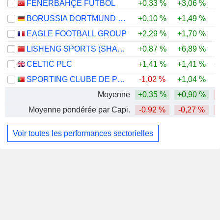
FENERBAHÇE FUTBOL
+0,33 %
+3,06 %
-
BORUSSIA DORTMUND GMBH
+0,10 %
+1,49 %
-
EAGLE FOOTBALL GROUP
+2,29 %
+1,70 %
LISHENG SPORTS (SHANGHAI) CO.,LTD
+0,87 %
+6,89 %
-
CELTIC PLC
+1,41 %
+1,41 %
+
SPORTING CLUBE DE PORTUGAL-FUTEBOL
-1,02 %
+1,04 %
Moyenne
+0,35 %
+0,90 %
-
Moyenne pondérée par Capi.
-0,92 %
-0,27 %
Voir toutes les performances sectorielles