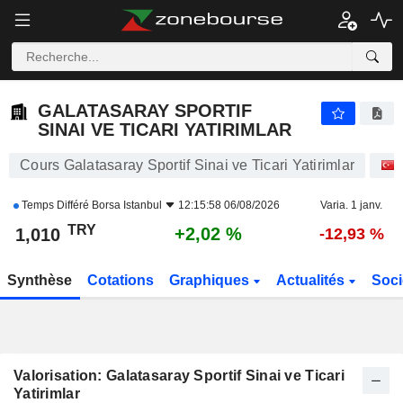
GALATASARAY SPORTIF SINAI VE TICARI YATIRIMLAR
1,010
₺
+2,02 %
GALATASARAY SPORTIF
SINAI VE TICARI YATIRIMLAR
Cours Galatasaray Sportif Sinai ve Ticari Yatirimlar
Temps Différé
Borsa Istanbul
12:15:58 06/08/2026
Varia. 1 janv.
TRY
+2,02 %
1,010
-12,93 %
Synthèse
Cotations
Graphiques
Actualités
Soci
Valorisation: Galatasaray Sportif Sinai ve Ticari
Yatirimlar