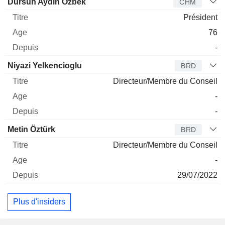
Administrateur
Titre
Age
Depuis
Dursun Aydin Özbek
CHM
Président
76
-
Niyazi Yelkencioglu
BRD
Directeur/Membre du Conseil
-
-
Metin Öztürk
BRD
Directeur/Membre du Conseil
-
29/07/2022
Plus d'insiders