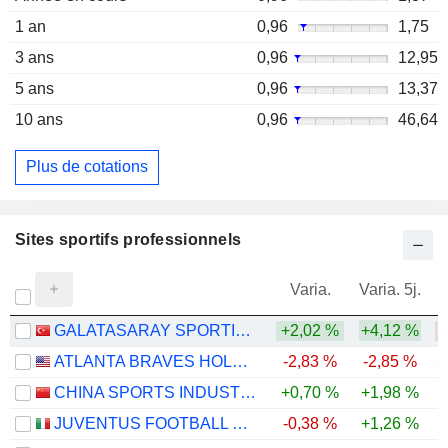
1 an
0,96
1,75
3 ans
0,96
12,95
5 ans
0,96
13,37
10 ans
0,96
46,64
Plus de cotations
Sites sportifs professionnels
Varia.
Varia. 5j.
GALATASARAY SPORTIF SINAI VE TICARI YATIRIMLAR
+2,02 %
+4,12 %
-
ATLANTA BRAVES HOLDINGS, INC.
-2,83 %
-2,85 %
+
CHINA SPORTS INDUSTRY GROUP CO., LTD.
+0,70 %
+1,98 %
-
JUVENTUS FOOTBALL CLUB S.P.A.
-0,38 %
+1,26 %
-