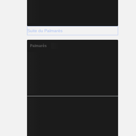
Suite du Palmarès
Palmarès