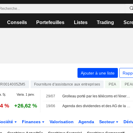
Conseils
Portefeuilles
Listes
Trading
Scr
Ajouter à une liste
Rapp
FR0014005ZM5
Fourniture d'assistance aux entreprises
PEA
PEA
. 5j.
Varia. 1 janv.
29/07
Grolleau porté par les télécoms et l'énergie
74 %
+26,62 %
19/06
Agenda des dividendes et des AG de la semaine : session dividendes pour la galaxie Bolloré
Société
Finances
Valorisation
Agenda
Secteur
Déri