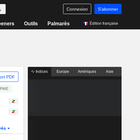
Connexion
S'abonner
eeners
Outils
Palmarès
Édition française
Indices
Europe
Amériques
Asie
ort PDF
/PME
vés