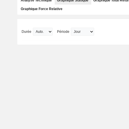
Analyse Technique
Graphique Statique
Graphique Total Retu
Graphique Force Relative
Durée
Période