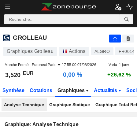
GROLLEAU
3,520
€
0,00 %
GROLLEAU
Graphiques Grolleau
Actions
ALGRO
FR0014
Marché Fermé -
Euronext Paris
17:55:00 07/08/2026
Varia. 1 janv.
EUR
0,00 %
3,520
+26,62 %
Synthèse
Cotations
Graphiques
Actualités
Soci
Analyse Technique
Graphique Statique
Graphique Total Re
Graphique: Analyse Technique