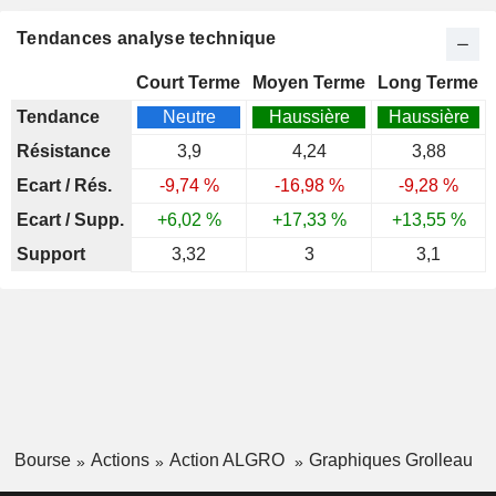
Tendances analyse technique
Court Terme
Moyen Terme
Long Terme
Tendance
Neutre
Haussière
Haussière
Résistance
3,9
4,24
3,88
Ecart / Rés.
-9,74 %
-16,98 %
-9,28 %
Ecart / Supp.
+6,02 %
+17,33 %
+13,55 %
Support
3,32
3
3,1
Bourse
Actions
Action ALGRO
Graphiques Grolleau