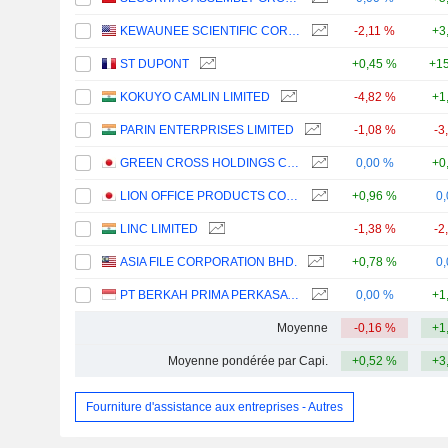
KEWAUNEE SCIENTIFIC CORPORATION
-2,11 %
+3
ST DUPONT
+0,45 %
+15
KOKUYO CAMLIN LIMITED
-4,82 %
+1
PARIN ENTERPRISES LIMITED
-1,08 %
-3
GREEN CROSS HOLDINGS CO., LTD.
0,00 %
+0
LION OFFICE PRODUCTS CORP.
+0,96 %
0
LINC LIMITED
-1,38 %
-2
ASIA FILE CORPORATION BHD.
+0,78 %
0
PT BERKAH PRIMA PERKASA TBK
0,00 %
+1
Moyenne
-0,16 %
+1
Moyenne pondérée par Capi.
+0,52 %
+3
Fourniture d'assistance aux entreprises - Autres