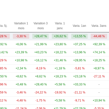
Variation 1
Variation 3
Varia. 1
ia. 5j.
Varia. 1an
Varia. 3ans
mois
mois
janv.
,28 %
-3,30 %
+28,47 %
+26,62 %
+13,55 %
-44,48 %
,92 %
+6,06 %
+21,99 %
+23,80 %
+37,25 %
+92,39 %
,42 %
+23,39 %
+43,23 %
+18,22 %
+13,96 %
+74,14 %
,29 %
+10,98 %
+16,12 %
+31,46 %
+28,95 %
+18,25 %
,85 %
+2,34 %
-8,19 %
+1,18 %
-5,81 %
+8,97 %
,50 %
+8,62 %
+8,62 %
+18,23 %
+23,18 %
-27,11 %
,96 %
+0,48 %
+28,40 %
+5,58 %
+33,33 %
-
,59 %
-3,46 %
-24,22 %
-19,92 %
-21,11 %
-
,12 %
-4,48 %
-1,75 %
+5,58 %
-9,71 %
+10,94 %
,80 %
-11,24 %
-7,06 %
+11,79 %
+22,29 %
-5,20 %