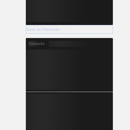
Suite du Palmarès
Palmarès