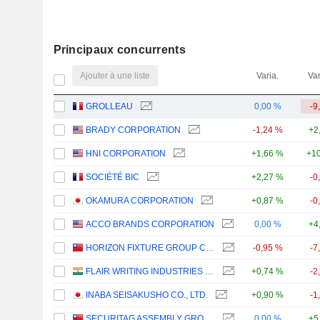
Principaux concurrents
Ajouter à une liste
Varia.
Var
GROLLEAU
0,00 %
-9
BRADY CORPORATION
-1,24 %
+2
HNI CORPORATION
+1,66 %
+10
SOCIÉTÉ BIC
+2,27 %
-0
OKAMURA CORPORATION
+0,87 %
-0
ACCO BRANDS CORPORATION
0,00 %
+4
HORIZON FIXTURE GROUP CO., LTD.
-0,95 %
-7
FLAIR WRITING INDUSTRIES LIMITED
+0,74 %
-2
INABA SEISAKUSHO CO., LTD.
+0,90 %
-1
SECURITAG ASSEMBLY GROUP CO., LTD.
0,00 %
+5