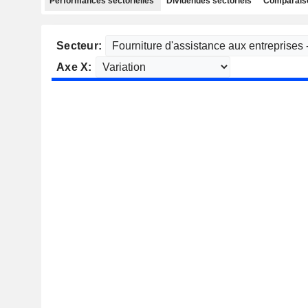
Performances sectorielles
Dividendes sectoriels
Comparaiso
Secteur:
Axe X: