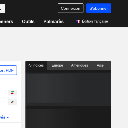
Connexion
S'abonner
eeners
Outils
Palmarès
Édition française
Indices
Europe
Amériques
Asie
ort PDF
vés