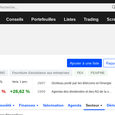
Conseils
Portefeuilles
Listes
Trading
Scr
Ajouter à une liste
Rapp
ZM5
Fourniture d'assistance aux entreprises
PEA
PEA/PME
5j.
Varia. 1 janv.
29/07
Grolleau porté par les télécoms et l'énergie
8 %
+26,62 %
19/06
Agenda des dividendes et des AG de la semaine : session dividendes pour la galaxie Bolloré
Société
Finances
Valorisation
Agenda
Secteur
Déri