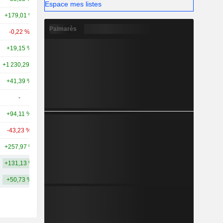
Espace mes listes
+179,01 %
+66,65 %
109 M
Palmarès
-0,22 %
-35,86 %
97,22 M
+19,15 %
+4,97 %
94,64 M
+1 230,29 %
-
82,4 M
+41,39 %
+109,09 %
78,27 M
-
-
66,29 M
+94,11 %
+51,09 %
63,14 M
-43,23 %
-67,90 %
59,73 M
+257,97 %
-
57,64 M
+131,13 %
+48,67 %
774,04 M
+50,73 %
+68,54 %