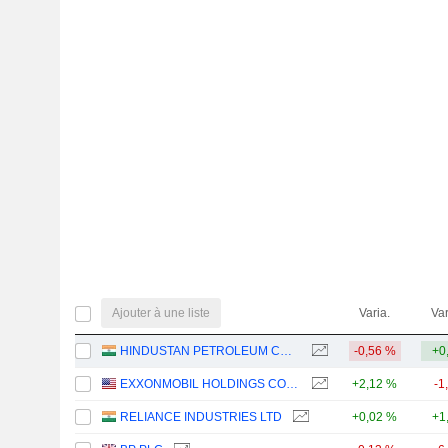
Ajouter à une liste
Varia.
Var
HINDUSTAN PETROLEUM CORPORATION LIMITED
-0,56 %
+0
EXXONMOBIL HOLDINGS CORPORATION
+2,12 %
-1
RELIANCE INDUSTRIES LTD
+0,02 %
+1