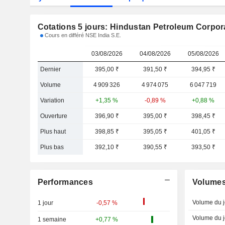
Cotations 5 jours: Hindustan Petroleum Corpor
Cours en différé NSE India S.E.
03/08/2026
04/08/2026
05/08/2026
Dernier
395,00 ₹
391,50 ₹
394,95 ₹
Volume
4 909 326
4 974 075
6 047 719
Variation
+1,35 %
-0,89 %
+0,88 %
Ouverture
396,90 ₹
395,00 ₹
398,45 ₹
Plus haut
398,85 ₹
395,05 ₹
401,05 ₹
Plus bas
392,10 ₹
390,55 ₹
393,50 ₹
Performances
Volume
Volume du j
1 jour
-0,57 %
Volume du j
1 semaine
+0,77 %