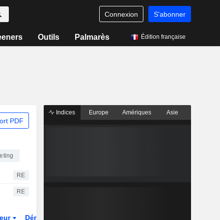
Connexion
S'abonner
eeners
Outils
Palmarès
Édition française
Indices
Europe
Amériques
Asie
ort PDF
keting
RE
RE
teur
Dérivés
Fonds et ETFs