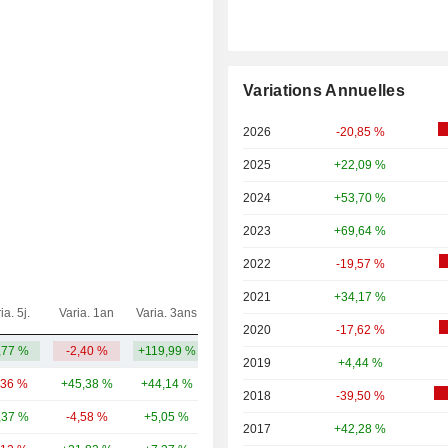
Variations Annuelles
2026
-20,85 %
2025
+22,09 %
2024
+53,70 %
2023
+69,64 %
2022
-19,57 %
2021
+34,17 %
ia. 5j.
Varia. 1an
Varia. 3ans
Capi.($)
2020
-17,62 %
,77 %
-2,40 %
+119,99 %
8,82 Md
2019
+4,44 %
,36 %
+45,38 %
+44,14 %
637 Md
2018
-39,50 %
,37 %
-4,58 %
+5,05 %
188 Md
2017
+42,28 %