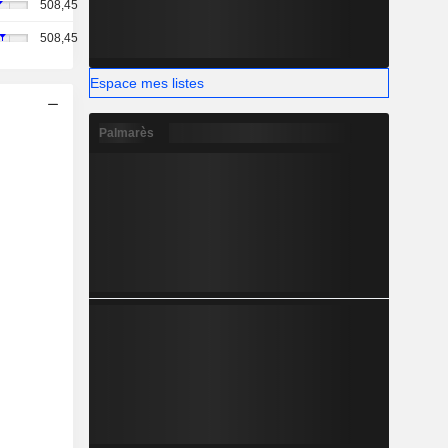
508,45
508,45
Espace mes listes
Palmarès