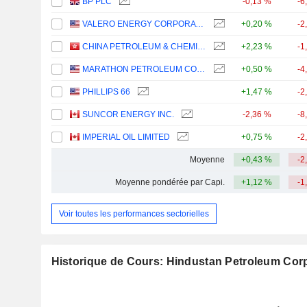
BP PLC
-0,13 %
-6
VALERO ENERGY CORPORATION
+0,20 %
-2
CHINA PETROLEUM & CHEMICAL CORPORATION
+2,23 %
-1
MARATHON PETROLEUM CORPORATION
+0,50 %
-4
PHILLIPS 66
+1,47 %
-2
SUNCOR ENERGY INC.
-2,36 %
-8
IMPERIAL OIL LIMITED
+0,75 %
-2
Moyenne
+0,43 %
-2
Moyenne pondérée par Capi.
+1,12 %
-1
Voir toutes les performances sectorielles
Historique de Cours: Hindustan Petroleum Corp