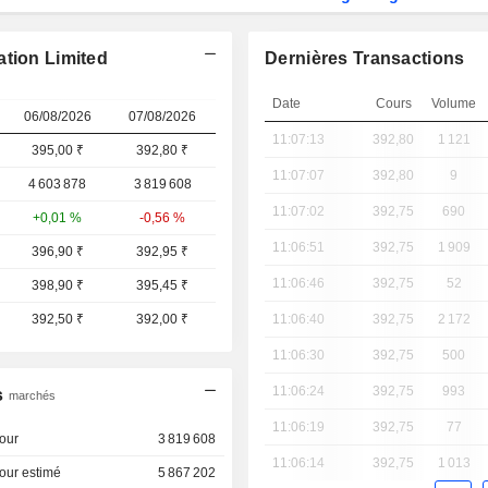
ation Limited
Dernières Transactions
Date
Cours
Volume
06/08/2026
07/08/2026
11:07:13
392,80
1 121
395,00 ₹
392,80
₹
11:07:07
392,80
9
4 603 878
3 819 608
11:07:02
392,75
690
+0,01 %
-0,56 %
11:06:51
392,75
1 909
396,90 ₹
392,95 ₹
11:06:46
392,75
52
398,90 ₹
395,45 ₹
392,50 ₹
392,00 ₹
11:06:40
392,75
2 172
11:06:30
392,75
500
11:06:24
392,75
993
s
marchés
11:06:19
392,75
77
our
3 819 608
11:06:14
392,75
1 013
our estimé
5 867 202