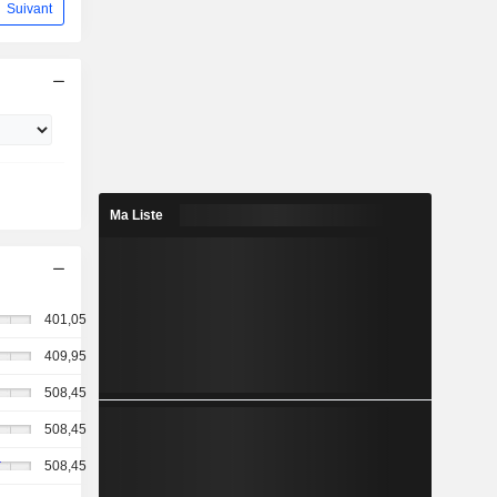
Suivant
Ma Liste
401,05
409,95
508,45
508,45
508,45