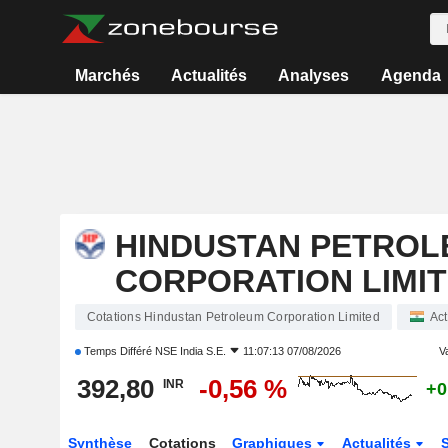
Marchés
Actualités
Analyses
Agenda
HINDUSTAN PETROL
CORPORATION LIMI
Cotations Hindustan Petroleum Corporation Limited
Act
Temps Différé
NSE India S.E.
11:07:13 07/08/2026
Va
392,80
-0,56 %
INR
+0
Synthèse
Cotations
Graphiques
Actualités