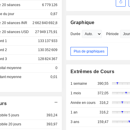
. 20 séances
6 779 126
e du jour
0,87
Graphique
. 20 séances INR
2 662 840 692,8
. 20 séances USD
27 949 175,91
Durée
Période
ord 1
133 137 933
ord 2
130 352 609
Plus de graphiques
ord 3
128 824 367
pital moyenne
0
Extrêmes de Cours
ottant moyenne
0,01
1 semaine
390,55
1 mois
372,05
Année en cours
316,2
urs
1 an
316,2
bile 5 jours
393,24
3 ans
159,47
bile 20 jours
393,97