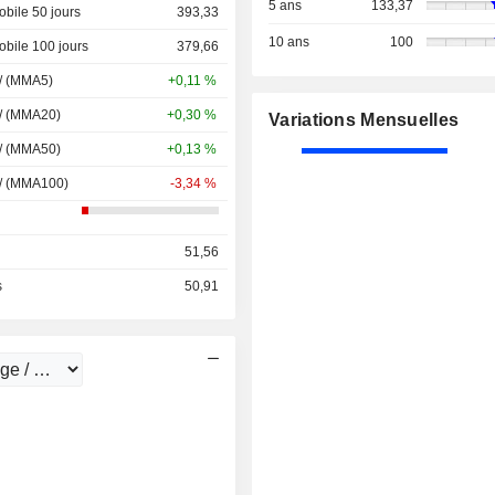
5 ans
133,37
bile 50 jours
393,33
10 ans
100
bile 100 jours
379,66
 / (MMA5)
+0,11 %
 / (MMA20)
+0,30 %
Variations Mensuelles
 / (MMA50)
+0,13 %
 / (MMA100)
-3,34 %
51,56
s
50,91