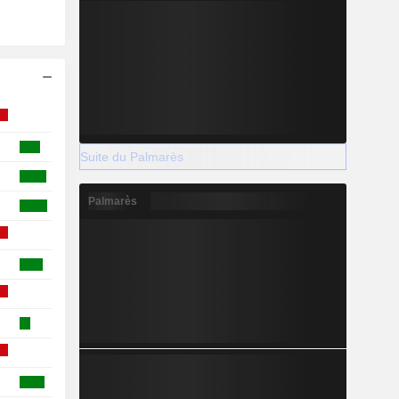
Suite du Palmarès
Palmarès