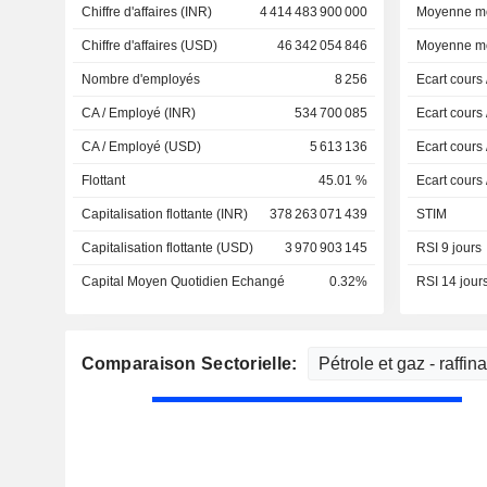
Chiffre d'affaires (INR)
4 414 483 900 000
Moyenne mo
Chiffre d'affaires (USD)
46 342 054 846
Moyenne mo
Nombre d'employés
8 256
Ecart cours
CA / Employé (INR)
534 700 085
Ecart cours
CA / Employé (USD)
5 613 136
Ecart cours
Flottant
45.01 %
Ecart cours
Capitalisation flottante (INR)
378 263 071 439
STIM
Capitalisation flottante (USD)
3 970 903 145
RSI 9 jours
Capital Moyen Quotidien Echangé
0.32%
RSI 14 jour
Comparaison Sectorielle: