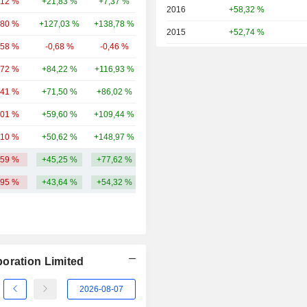
,12 %
+21,83 %
+7,37 %
108 Md
2016
+58,32 %
,80 %
+127,03 %
+138,78 %
87,24 Md
2015
+52,74 %
,58 %
-0,68 %
-0,46 %
85,92 Md
2014
+130,70 %
,72 %
+84,22 %
+116,93 %
84,04 Md
2013
-18,43 %
,41 %
+71,50 %
+86,02 %
82,01 Md
2012
+15,00 %
,01 %
+59,60 %
+109,44 %
71,71 Md
2011
-35,41 %
,10 %
+50,62 %
+148,97 %
61,01 Md
2010
+0,35 %
,59 %
+45,25 %
+77,62 %
141,37 Md
2009
+43,05 %
,95 %
+43,64 %
+54,32 %
2008
-26,12 %
2007
+32,60 %
2006
-15,27 %
2005
-18,14 %
oration Limited
2004
-8,21 %
2003
+51,76 %