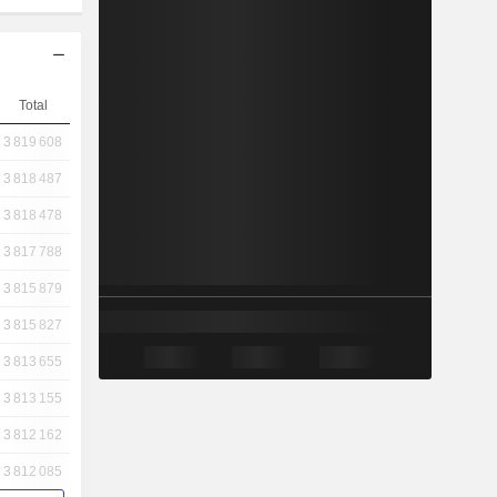
Total
3 819 608
3 818 487
3 818 478
3 817 788
3 815 879
3 815 827
3 813 655
3 813 155
3 812 162
3 812 085