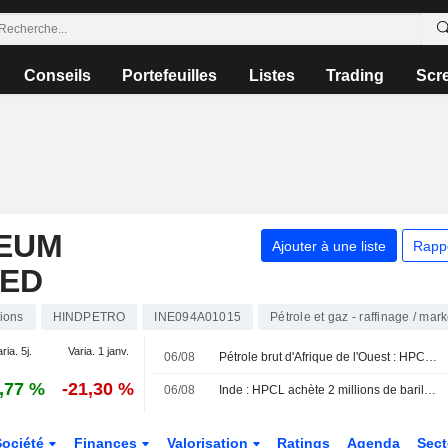
Conseils
Portefeuilles
Listes
Trading
Scr
EUM
Ajouter à une liste
Rapp
TED
ions
HINDPETRO
INE094A01015
Pétrole et gaz - raffinage / mar
ria. 5j.
Varia. 1 janv.
06/08
Pétrole brut d'Afrique de l'Ouest : HPCL accentue ses achats
,77 %
-21,30 %
06/08
Inde : HPCL achète 2 millions de barils de pétrole ouest-africain pour septembre via un appel d'offres, selon des sources
Société
Finances
Valorisation
Ratings
Agenda
Sec