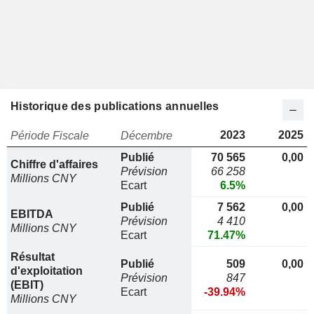
Historique des publications annuelles
2023
2025
Période Fiscale
Décembre
Publié
70 565
0,00
Chiffre d'affaires
Prévision
66 258
Millions CNY
Ecart
6.5%
Publié
7 562
0,00
EBITDA
Prévision
4 410
Millions CNY
Ecart
71.47%
Résultat
Publié
509
0,00
d'exploitation
Prévision
847
(EBIT)
Ecart
-39.94%
Millions CNY