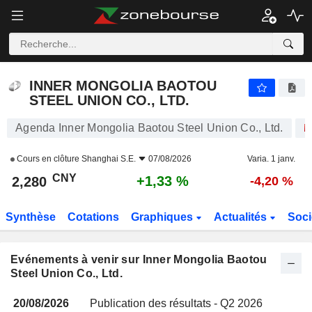
INNER MONGOLIA BAOTOU STEEL UNION CO., LTD.
2,280
¥
+1,33 %
INNER MONGOLIA BAOTOU
STEEL UNION CO., LTD.
Agenda Inner Mongolia Baotou Steel Union Co., Ltd.
Cours en clôture
Shanghai S.E.
07/08/2026
Varia. 1 janv.
CNY
+1,33 %
2,280
-4,20 %
Synthèse
Cotations
Graphiques
Actualités
Soci
Evénements à venir sur Inner Mongolia Baotou
Steel Union Co., Ltd.
20/08/2026
Publication des résultats - Q2 2026