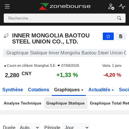
INNER MONGOLIA BAOTOU STEEL UNION CO., LTD.
2,280
¥
+1,33 %
INNER MONGOLIA BAOTOU
STEEL UNION CO., LTD.
Graphique Statique Inner Mongolia Baotou Steel Union Co.
Cours en clôture
Shanghai S.E.
07/08/2026
Varia. 1 janv.
CNY
+1,33 %
2,280
-4,20 %
Synthèse
Cotations
Graphiques
Actualités
Soci
Analyse Technique
Graphique Statique
Graphique Total Re
Durée
Période