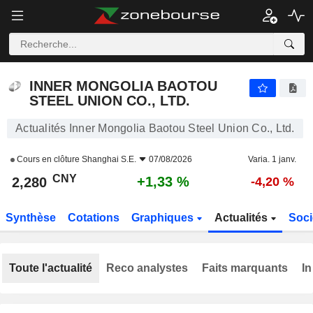
INNER MONGOLIA BAOTOU STEEL UNION CO., LTD.
2,280
¥
+1,33 %
INNER MONGOLIA BAOTOU
STEEL UNION CO., LTD.
Actualités Inner Mongolia Baotou Steel Union Co., Ltd.
Cours en clôture
Shanghai S.E.
07/08/2026
Varia. 1 janv.
CNY
+1,33 %
2,280
-4,20 %
Synthèse
Cotations
Graphiques
Actualités
Soci
Toute l'actualité
Reco analystes
Faits marquants
In