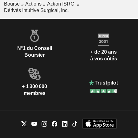
Bourse
Actions
Action ISRG
Dérivés Intuitive Surgical, Inc.
N°1 du Conseil
+ de 20 ans
Boursier
à vos côtés
+ 1 300 000
membres