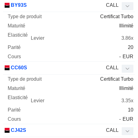
Type
BY93S
CALL
de
Certificat Turbo
Mnemo
Type
produit
Maturité
Elasticité
Levier
Parité
Co
Illimité
3.86x
20
-
EUR
CC60S
CALL
Certificat Turbo
Illimité
3.35x
10
-
EUR
CJ42S
CALL