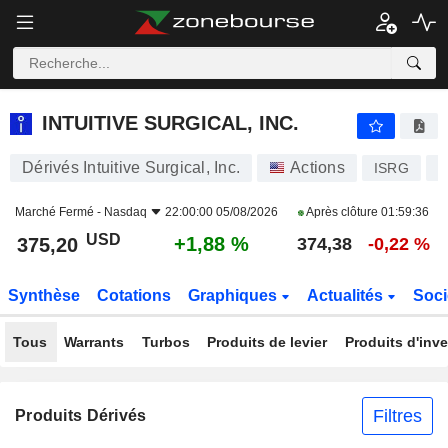
INTUITIVE SURGICAL, INC.
375,20
$
+1,88 %
INTUITIVE SURGICAL, INC.
Dérivés Intuitive Surgical, Inc.
Actions
ISRG
U
Marché Fermé -
Nasdaq
22:00:00 05/08/2026
Après clôture
01:59:36
USD
+1,88 %
375,20
374,38
-0,22 %
Synthèse
Cotations
Graphiques
Actualités
Soci
Tous
Warrants
Turbos
Produits de levier
Produits d'inv
Filtres
Produits Dérivés