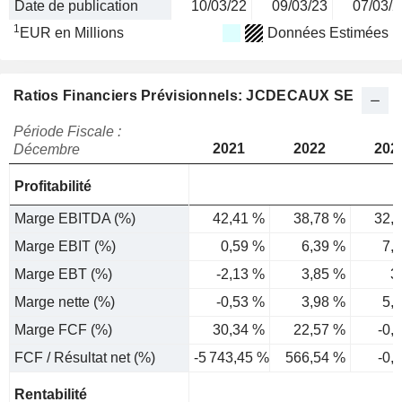
Date de publication
10/03/22
09/03/23
07/03/2
1
EUR en Millions
Données Estimées
Ratios Financiers Prévisionnels: JCDECAUX SE
Période Fiscale :
2021
2022
202
Décembre
Profitabilité
Marge EBITDA (%)
42,41 %
38,78 %
32,
Marge EBIT (%)
0,59 %
6,39 %
7,
Marge EBT (%)
-2,13 %
3,85 %
3
Marge nette (%)
-0,53 %
3,98 %
5,
Marge FCF (%)
30,34 %
22,57 %
-0,
FCF / Résultat net (%)
-5 743,45 %
566,54 %
-0,
Rentabilité