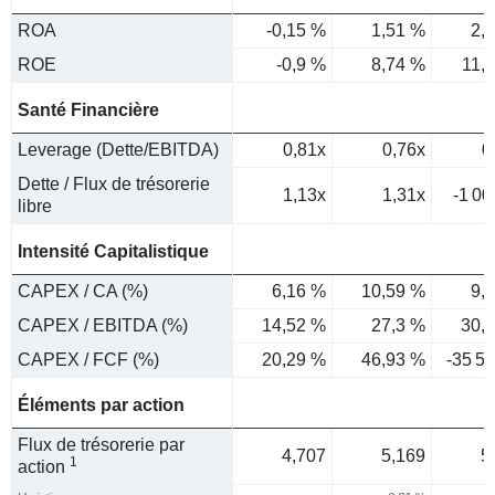
ROA
-0,15 %
1,51 %
2,
ROE
-0,9 %
8,74 %
11,
Santé Financière
Leverage (Dette/EBITDA)
0,81x
0,76x
0
Dette / Flux de trésorerie
1,13x
1,31x
-1 00
libre
Intensité Capitalistique
CAPEX / CA (%)
6,16 %
10,59 %
9,
CAPEX / EBITDA (%)
14,52 %
27,3 %
30,
CAPEX / FCF (%)
20,29 %
46,93 %
-35 5
Éléments par action
Flux de trésorerie par
4,707
5,169
5
1
action