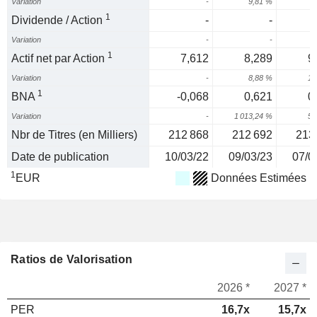
Variation
-
9,81 %
1
Dividende / Action
-
-
Variation
-
-
1
Actif net par Action
7,612
8,289
9
Variation
-
8,88 %
10
1
BNA
-0,068
0,621
0
Variation
-
1 013,24 %
57
Nbr de Titres (en Milliers)
212 868
212 692
213
Date de publication
10/03/22
09/03/23
07/0
1
EUR
Données Estimées
Ratios de Valorisation
2026 *
2027 *
PER
16,7x
15,7x