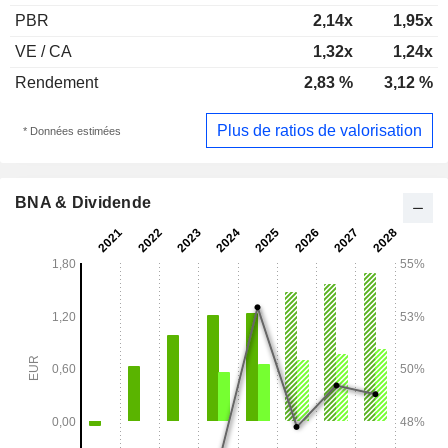
PBR
2,14x
1,95x
VE / CA
1,32x
1,24x
Rendement
2,83 %
3,12 %
Plus de ratios de valorisation
* Données estimées
BNA & Dividende