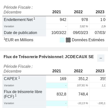
Période Fiscale :
2021
2022
2023
Décembre
1
Endettement Net
942
978
1 00
Variation
-
3,82 %
2,86
Date de publication
10/03/22
09/03/23
07/03/2
1
EUR en Millions
Données Estimées
Flux de Trésorerie Prévisionnel: JCDECAUX SE
Période Fiscale :
2021
2022
2023
Décembre
1
CAPEX
169
351,2
355,
Variation
-
107,81 %
1,11
Flux de trésorerie libre
832,8
748,4
-
1
(FCF)
Variation
-
-10,13 %
-100,13