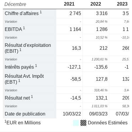
2021
2022
2023
Décembre
1
Chiffre d'affaires
2 745
3 316
3 57
Variation
-
20,84 %
7,64
1
EBITDA
1 164
1 286
1 15
Variation
-
10,52 %
-10,16
Résultat d'exploitation
16,3
212
266,
1
(EBIT)
Variation
-
1 200,61 %
25,57
1
Intérêts payés
-127,1
-135,6
-15
Résultat Avt. Impôt
-58,5
127,8
132,
1
(EBT)
Variation
-
318,46 %
3,44
1
Résultat net
-14,5
132,1
209,
Variation
-
1 011,03 %
58,36
Date de publication
10/03/22
09/03/23
07/03/2
1
EUR en Millions
Données Estimées