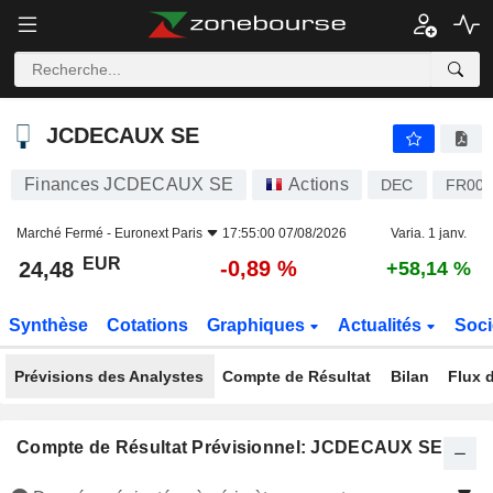
JCDECAUX SE
24,48
€
-0,89 %
JCDECAUX SE
Finances JCDECAUX SE
Actions
DEC
FR000
Marché Fermé -
Euronext Paris
17:55:00 07/08/2026
Varia. 1 janv.
EUR
-0,89 %
24,48
+58,14 %
Synthèse
Cotations
Graphiques
Actualités
Soci
Prévisions des Analystes
Compte de Résultat
Bilan
Flux d
Compte de Résultat Prévisionnel: JCDECAUX SE