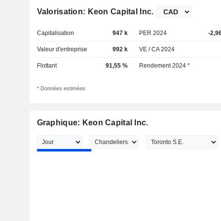
Valorisation: Keon Capital Inc.
Capitalisation
947 k
PER 2024
-2,9
Valeur d'entreprise
992 k
VE / CA 2024
Flottant
91,55 %
Rendement 2024 *
* Données estimées
Graphique: Keon Capital Inc.