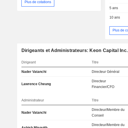
Plus de cotations
5 ans
10 ans
Plus de c
Dirigeants et Administrateurs: Keon Capital Inc.
Dirigeant
Titre
Nader Vatanchi
Directeur Général
Directeur
Lawrence Cheung
Financier/CFO
Administrateur
Titre
Directeur/Membre du
Nader Vatanchi
Conseil
Directeur/Membre du
Ashish Misquith