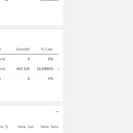
l
Quantité
% Capi.
eral
0
0%
eral
842 105
16,8980%
Directeur financier
0
0%
ia. 5j.
Varia. 1an
Varia. 3ans
Capi.($)