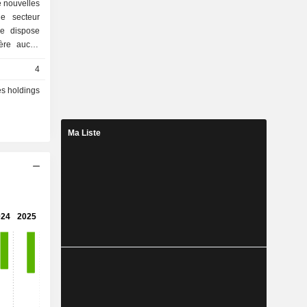
e nouvelles
le secteur
ne dispose
nère aucun
4
és holdings
Ma Liste