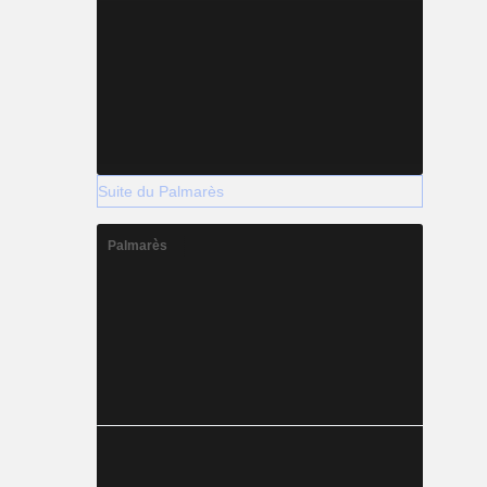
Suite du Palmarès
Palmarès