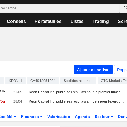
Conseils
Portefeuilles
Listes
Trading
Scr
Ajouter à une liste
Rapp
s
KEON.H
CA4918951084
Sociétés holdings
OTC Markets Tr
anv.
21/05
Keon Capital Inc. publie ses résultats pour le premier trimestre clos le 31 mars 2026
 %
28/04
Keon Capital Inc. publie ses résultats annuels pour l'exercice clos le 31 décembre 2025
Société
Finances
Valorisation
Agenda
Secteur
Déri