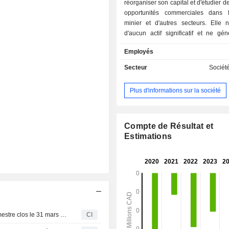
réorganiser son capital et d'étudier d
opportunités commerciales dans 
minier et d'autres secteurs. Elle 
d'aucun actif significatif et ne gé
chiffre d'affaires.
Employés
Secteur
Sociét
Plus d'informations sur la société
Compte de Résultat et
Estimations
Keon Capital Inc. publie ses résultats pour le premier trimestre clos le 31 mars 2026
CI