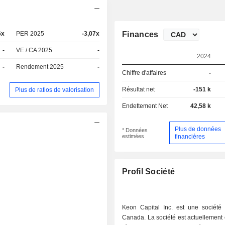
6x
PER 2025
-3,07x
Finances
-
VE / CA 2025
-
2024
-
Rendement 2025
-
Chiffre d'affaires
-
Résultat net
-151 k
Plus de ratios de valorisation
Endettement Net
42,58 k
Plus de données
* Données
estimées
financières
Profil Société
Keon Capital Inc. est une société 
Canada. La société est actuellement 