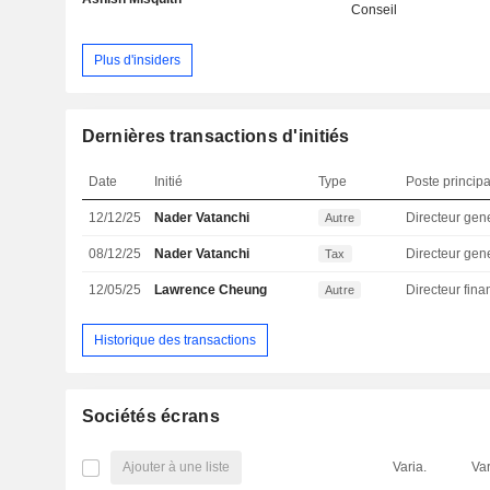
Conseil
Plus d'insiders
Dernières transactions d'initiés
Date
Initié
Type
Poste principa
12/12/25
Nader Vatanchi
Directeur gen
Autre
08/12/25
Nader Vatanchi
Directeur gen
Tax
12/05/25
Lawrence Cheung
Autre
Historique des transactions
Sociétés écrans
Ajouter à une liste
Varia.
Var