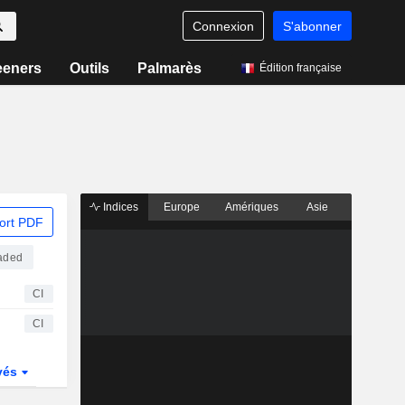
Connexion
S'abonner
eeners
Outils
Palmarès
Édition française
Indices
Europe
Amériques
Asie
ort PDF
aded
CI
CI
vés