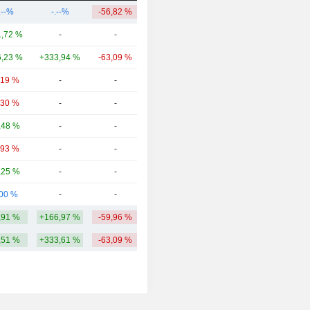
.--%
-.--%
-56,82 %
675 k
,72 %
-
-
913 M
,23 %
+333,94 %
-63,09 %
687 M
,19 %
-
-
594 M
,30 %
-
-
582 M
,48 %
-
-
573 M
,93 %
-
-
556 M
,25 %
-
-
506 M
,00 %
-
-
505 M
,91 %
+166,97 %
-59,96 %
546,35 M
,51 %
+333,61 %
-63,09 %