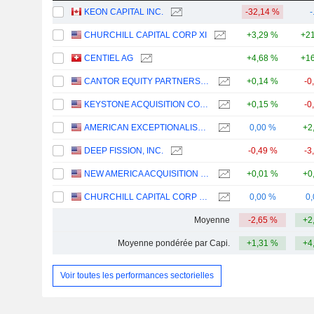
KEON CAPITAL INC.
-32,14 %
-
CHURCHILL CAPITAL CORP XI
+3,29 %
+21
CENTIEL AG
+4,68 %
+16
CANTOR EQUITY PARTNERS IV, INC.
+0,14 %
-0
KEYSTONE ACQUISITION CORP.
+0,15 %
-0
AMERICAN EXCEPTIONALISM ACQUISITION CORP. A
0,00 %
+2
DEEP FISSION, INC.
-0,49 %
-3
NEW AMERICA ACQUISITION I CORP.
+0,01 %
+0
CHURCHILL CAPITAL CORP XIII
0,00 %
0
Moyenne
-2,65 %
+2
Moyenne pondérée par Capi.
+1,31 %
+4
Voir toutes les performances sectorielles