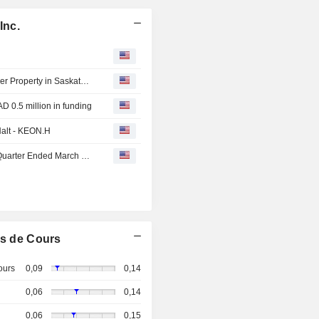
Inc.
Keon Capital Inc. Executes Option Agreement for Crusader Property in Saskatchewan
D 0.5 million in funding
Halt - KEON.H
Keon Capital Inc. Reports Earnings Results for the First Quarter Ended March 31, 2026
s de Cours
ours
0,09
0,14
0,06
0,14
0,06
0,15