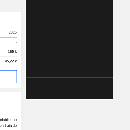
2025
-
-165 k
45,22 k
établie au
en train de