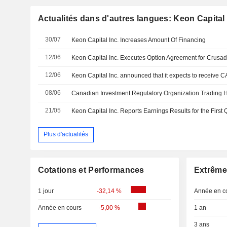
Actualités dans d'autres langues: Keon Capital 
30/07
Keon Capital Inc. Increases Amount Of Financing
12/06
12/06
Keon Capital Inc. announced that it expects to receive CA
08/06
Canadian Investment Regulatory Organization Trading 
21/05
Plus d'actualités
Cotations et Performances
Extrême
1 jour
-32,14 %
Année en c
Année en cours
-5,00 %
1 an
3 ans