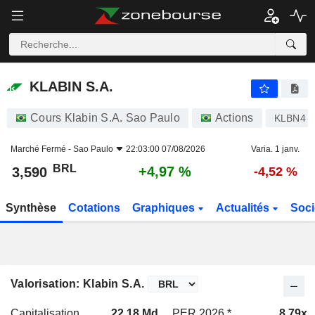
KLABIN S.A.
3,590
R$
+4,97 %
KLABIN S.A.
Cours Klabin S.A. Sao Paulo
Actions
KLBN4
Marché Fermé -
Sao Paulo
22:03:00 07/08/2026
Varia. 1 janv.
BRL
+4,97 %
3,590
-4,52 %
Synthèse
Cotations
Graphiques
Actualités
Soci
Valorisation: Klabin S.A.
Capitalisation
22,18 Md
PER 2026 *
8,79x