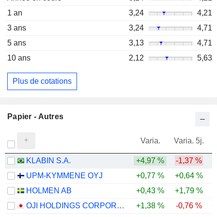
1 an
3,24
4,21
3 ans
3,24
4,71
5 ans
3,13
4,71
10 ans
2,12
5,63
Plus de cotations
Papier - Autres
Varia.
Varia. 5j.
KLABIN S.A.
+4,97 %
-1,37 %
UPM-KYMMENE OYJ
+0,77 %
+0,64 %
HOLMEN AB
+0,43 %
+1,79 %
-
OJI HOLDINGS CORPORATION
+1,38 %
-0,76 %
+