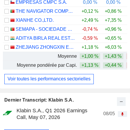
EMPRESAS CMPC S.A.
0,00 %
0,00 %
-
THE NAVIGATOR COMPANY, S.A.
+0,12 %
+0,86 %
XIANHE CO.,LTD.
+2,49 %
+7,35 %
-
SEMAPA - SOCIEDADE DE INVESTIMENTO E GESTÃO, SGPS, S.A.
-0,74 %
+0,96 %
+
ADITYA BIRLA REAL ESTATE LIMITED
-0,59 %
+0,65 %
-
ZHEJIANG ZHONGXIN ENVIRONMENTAL PROTECTION TECHNOLOGY GROUP CO., LTD.
+1,18 %
+6,03 %
Moyenne
+1,00 %
+1,43 %
Moyenne pondérée par Capi.
+1,13 %
+0,44 %
Voir toutes les performances sectorielles
Dernier Transcript: Klabin S.A.
Klabin S.A., Q1 2026 Earnings
08/05
Call, May 07, 2026