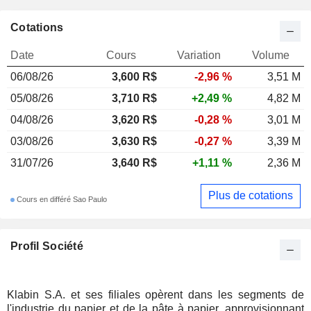
Cotations
Date
Cours
Variation
Volume
06/08/26
3,600 R$
-2,96 %
3,51 M
05/08/26
3,710 R$
+2,49 %
4,82 M
04/08/26
3,620 R$
-0,28 %
3,01 M
03/08/26
3,630 R$
-0,27 %
3,39 M
31/07/26
3,640 R$
+1,11 %
2,36 M
Plus de cotations
Cours en différé Sao Paulo
Profil Société
Klabin S.A. et ses filiales opèrent dans les segments de
l'industrie du papier et de la pâte à papier, approvisionnant