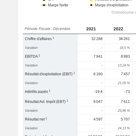
2021
2022
Période Fiscale : Décembre
1
Chiffre d'affaires
32 288
38 261
Variation
-
18,5 %
1
EBITDA
7 941
8 993
Variation
-
13,24 %
1
Résultat d'exploitation (EBIT)
6 160
7 457
Variation
-
21,05 %
1
Intérêts payés
-19,4
-73
1
Résultat Avt. Impôt (EBT)
6 047
7 611
Variation
-
25,86 %
1
Résultat net
4 597
5 707
Variation
-
24,13 %