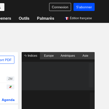
Connexion
S'abonner
eeners
Outils
Palmarès
Édition française
Indices
Europe
Amériques
Asie
ort PDF
ZM
Agenda
Secteur
Dérivés
Fonds et ETFs