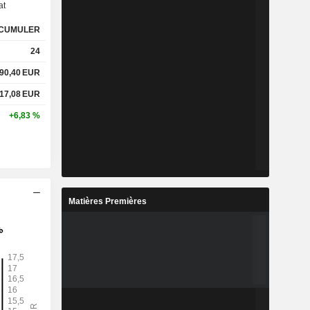
at
CUMULER
%
12,55 %
24
%
20,21 %
90,40
EUR
17,08
EUR
x
0,13x
+6,83 %
x
0,2x
%
3,57 %
Matières Premières
%
14,48 %
%
21,95 %
9
19,24