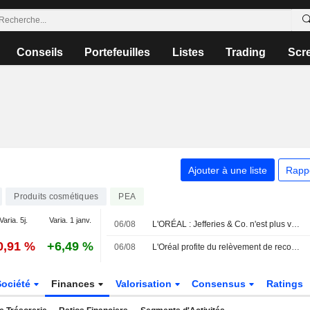
Conseils
Portefeuilles
Listes
Trading
Scr
Ajouter à une liste
Rapp
Produits cosmétiques
PEA
Varia. 5j.
Varia. 1 janv.
06/08
L'ORÉAL : Jefferies & Co. n'est plus vendeur
0,91 %
+6,49 %
06/08
L'Oréal profite du relèvement de recommandation de Jefferies
Société
Finances
Valorisation
Consensus
Ratings