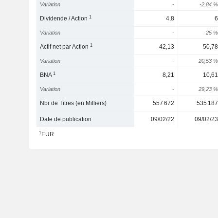
Variation
-
-2,84 %
1
Dividende / Action
4,8
6
Variation
-
25 %
1
Actif net par Action
42,13
50,78
Variation
-
20,53 %
1
BNA
8,21
10,61
Variation
-
29,23 %
Nbr de Titres (en Milliers)
557 672
535 187
Date de publication
09/02/22
09/02/23
1
EUR