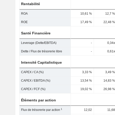
Rentabilité
ROA
10,61 %
12,7 %
ROE
17,49 %
22,48 %
Santé Financière
Leverage (Dette/EBITDA)
-
0,34x
Dette / Flux de trésorerie libre
-
0,61x
Intensité Capitalistique
CAPEX / CA (%)
3,33 %
3,49 %
CAPEX / EBITDA (%)
13,54 %
14,83 %
CAPEX / FCF (%)
19,02 %
26,98 %
Éléments par action
1
Flux de trésorerie par action
12,02
11,68