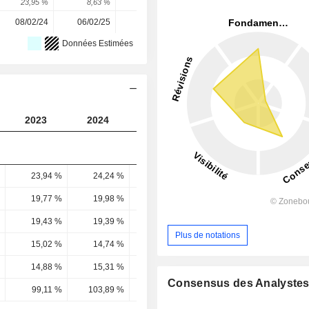
23,95 %
8,63 %
7,65 %
0,01 %
11,7 %
08/02/24
06/02/25
12/02/26
-
-
Données Estimées
2023
2024
2025
2026
2027
23,94 %
24,24 %
24,31 %
24,25 %
24,43 
19,77 %
19,98 %
20,19 %
20,48 %
20,78 
19,43 %
19,39 %
19,3 %
19,82 %
20,51 
Plus de notations
15,02 %
14,74 %
13,91 %
14,99 %
15,69 
14,88 %
15,31 %
16,27 %
15,26 %
16,08 
Consensus des Analyste
99,11 %
103,89 %
116,98 %
101,85 %
102,52 