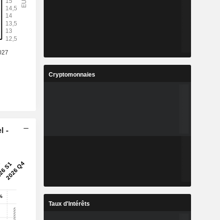
%
7,44 %
8
9,024
%
7,69 %
3
84,49
%
9,4 %
Cryptomonnaies
2
15,91
%
8,85 %
7
532 387
-
-
l -
Taux d'Intérêts