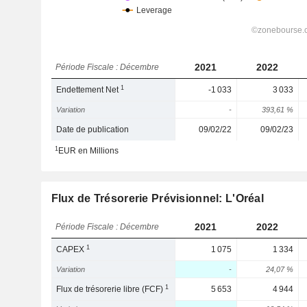
2021
2022
Période Fiscale : Décembre
1
Endettement Net
-1 033
3 033
Variation
-
393,61 %
Date de publication
09/02/22
09/02/23
1
EUR en Millions
Flux de Trésorerie Prévisionnel: L'Oréal
2021
2022
Période Fiscale : Décembre
1
CAPEX
1 075
1 334
Variation
-
24,07 %
1
Flux de trésorerie libre (FCF)
5 653
4 944