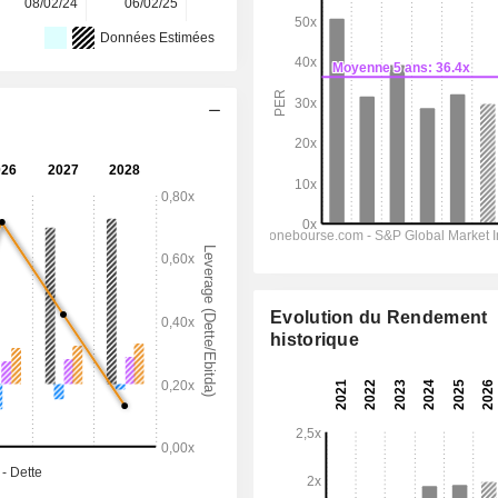
08/02/24
06/02/25
12/02/26
-
-
Données Estimées
Evolution du Rendement
historique