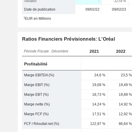
Variation
-
-12,54 %
Date de publication
09/02/22
09/02/23
1
EUR en Millions
Ratios Financiers Prévisionnels: L'Oréal
2021
2022
Période Fiscale : Décembre
Profitabilité
Marge EBITDA (%)
24,6 %
23,5 %
Marge EBIT (%)
19,08 %
19,49 %
Marge EBT (%)
18,73 %
19,89 %
Marge nette (%)
14,24 %
14,92 %
Marge FCF (%)
17,51 %
12,92 %
FCF / Résultat net (%)
122,97 %
86,64 %