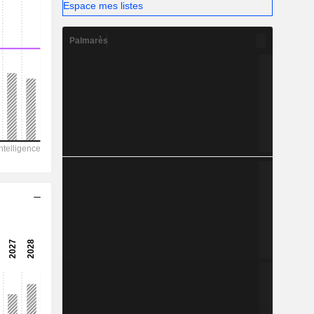
-
Espace mes listes
Palmarès