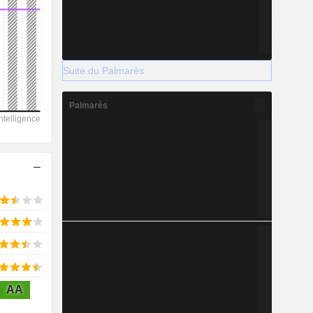
2028
Suite du Palmarès
1 685
Palmarès
-67,08 %
-
2028
1 880
5,95 %
AA
8 566