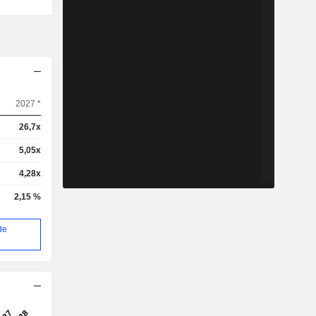
2027 *
26,7x
5,05x
4,28x
2,15 %
de