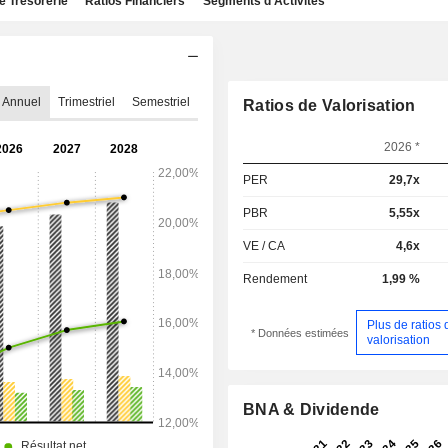
e Trésorerie
Ratios Financiers
Segments d'Activités
Annuel
Trimestriel
Semestriel
Ratios de Valorisation
2026 *
PER
29,7x
PBR
5,55x
VE / CA
4,6x
Rendement
1,99 %
Plus de ratios 
* Données estimées
valorisation
BNA & Dividende