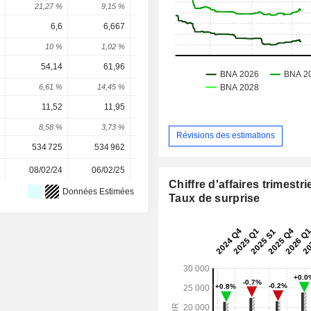
21,27 %
9,15 %
4,61 %
-1,69 %
12,62 
6,6
6,667
7,2
7,788
8,3
10 %
1,02 %
7,99 %
8,17 %
7,6 
54,14
61,96
65,48
70,3
77,2
6,61 %
14,45 %
5,68 %
7,35 %
9,87 
11,52
11,95
11,44
13,15
14,6
8,58 %
3,73 %
-4,27 %
14,92 %
11,19 
Révisions des estimations
534 725
534 962
533 205
532 387
532 38
08/02/24
06/02/25
12/02/26
-
Chiffre d'affaires trimestrie
Données Estimées
Taux de surprise