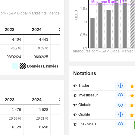
2023
2024
2025
2026
2027
4 404
4 443
2 051
8 149
5 119
45,2 %
0,89 %
-53,84 %
297,32 %
-37,18 %
08/02/24
06/02/25
12/02/26
-
-
Données Estimées
Notations
Trader
Investisseur
2023
2024
2025
2026
2027
Globale
1 476
1 628
1 490
1 685
1 774
Qualité
10,64 %
10,31 %
-8,51 %
13,1 %
5,32 %
ESG MSCI
6 129
6 658
7 167
7 168
8 007