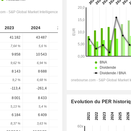
2023
2024
2025
2026
2027
41 182
43 487
44 052
46 965
49 781
7,64 %
5,6 %
1,3 %
6,61 %
6 %
9 858
10 543
10 709
11 389
12 159
9,62 %
6,94 %
1,58 %
6,35 %
6,77 %
8 143
8 688
8 892
9 618
10 344
9,2 %
6,68 %
2,35 %
8,17 %
7,54 %
-113,4
-261,4
-236,1
-400
-320,8
8 001
8 433
8 502
9 309
10 209
Evolution du PER histori
5,13 %
5,4 %
0,82 %
9,49 %
9,67 %
6 184
6 409
6 127
7 038
7 810
8,37 %
3,63 %
-4,39 %
14,86 %
10,97 %