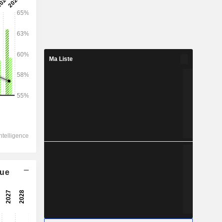
2028
Ma Liste
52 725
5,91 %
12 981
6,76 %
11 066
6,98 %
-300,2
11 019
que
7,94 %
8 454
8,25 %