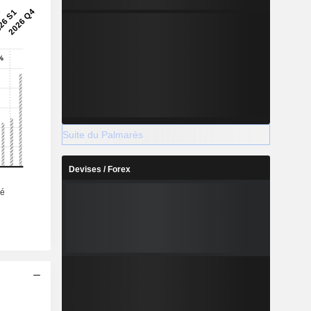
Suite du Palmarès
Devises / Forex