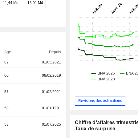
11,44 Md
13,01 Md
-
-
Age
Depuis
62
01/05/2021
60
08/02/2019
57
01/02/2021
Révisions des estimations
58
01/01/1991
Chiffre d'affaires trimestrie
53
01/07/2025
Taux de surprise