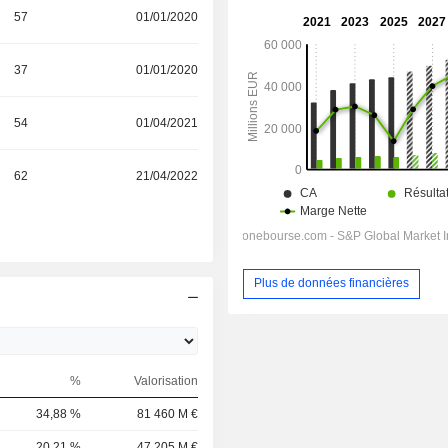
57
01/01/2020
37
01/01/2020
54
01/04/2021
62
21/04/2022
Plus de données financières
%
Valorisation
34,88 %
81 460 M €
20,21 %
47 205 M €