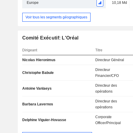
Europe
10,18 Md
Voir tous les segments géographiques
Comité Exécutif: L'Oréal
Dirigeant
Titre
Nicolas Hieronimus
Directeur Général
Directeur
Christophe Babule
Financier/CFO
Directeur des
Antoine Vanlaeys
opérations
Directeur des
Barbara Lavernos
opérations
Corporate
Delphine Viguier-Hovasse
Officer/Principal