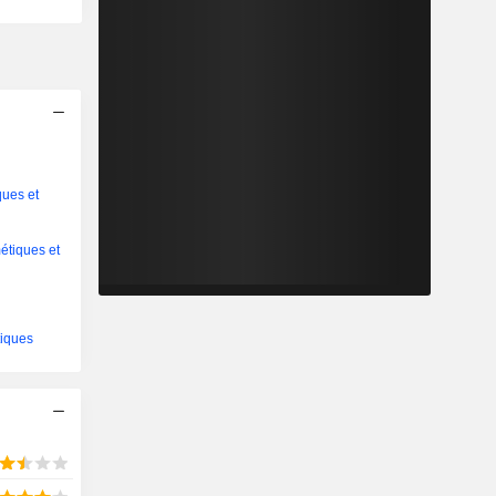
ques et
étiques et
tiques