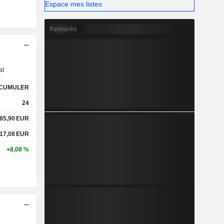
Espace mes listes
Palmarès
s
at
CUMULER
24
85,90
EUR
17,08
EUR
+8,08 %