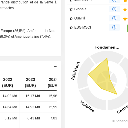
Investisseur
rande distribution et de la vente à
harmacies.
Globale
Qualité
ESG MSCI
), Europe (26,5%), Amérique du Nord
(9,3%) et Amérique latine (7,4%).
2022
2023
2024
2025
(EUR)
(EUR)
(EUR)
(EUR)
14,02 Md
15,17 Md
15,98 Md
16,09 Md
14,64 Md
14,92 Md
15,59 Md
15,6 Md
5,12 Md
6,43 Md
7,03 Md
7,2 Md