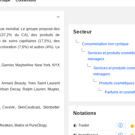
roupe
Connexions
ique mondial. Le groupe propose des
Secteur
 (37,2% du CA), des produits de
 de soins capillaires (17,5%), des
Consommation non cyclique
coloration (7,6%) et autres (4%). Le
Services et produits cosméti
ménagers
s, Garnier, Maybelline New York, NYX
Services et produits cosm
ménagers
o Armani Beauty, Yves Saint Laurent
Produits cosmétiques
Urban Decay, Ralph Lauren, Mugler,
Parfums et cosmé
 CeraVe, SkinCeuticals, Skinbetter
Notations
 Redken, Matrix et PureOlogy.
Trader