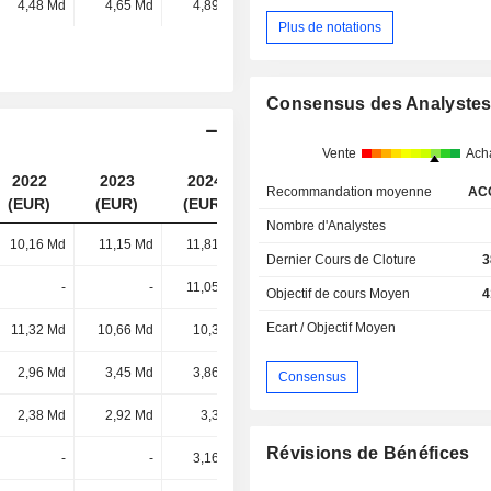
4,48 Md
4,65 Md
4,89 Md
5,16 Md
Plus de notations
Consensus des Analyste
Vente
Ach
2022
2023
2024
2025
Recommandation moyenne
AC
(EUR)
(EUR)
(EUR)
(EUR)
Nombre d'Analystes
10,16 Md
11,15 Md
11,81 Md
11,72 Md
Dernier Cours de Cloture
3
-
-
11,05 Md
11,65 Md
Objectif de cours Moyen
4
Ecart / Objectif Moyen
11,32 Md
10,66 Md
10,3 Md
10,08 Md
2,96 Md
3,45 Md
3,86 Md
4,11 Md
Consensus
2,38 Md
2,92 Md
3,3 Md
3,28 Md
Révisions de Bénéfices
-
-
3,16 Md
3,21 Md