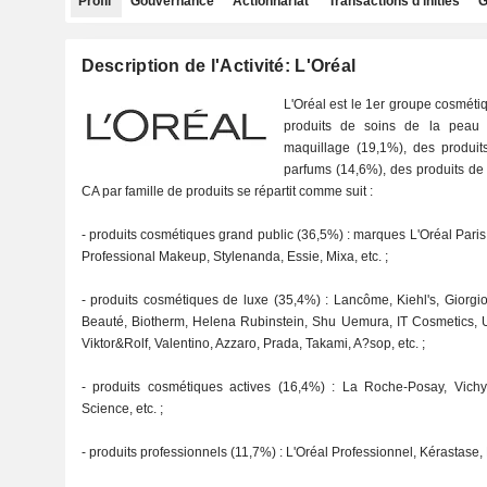
Profil
Gouvernance
Actionnariat
Transactions d'initiés
G
Description de l'Activité: L'Oréal
L'Oréal est le 1er groupe cosmét
produits de soins de la peau
maquillage (19,1%), des produits
parfums (14,6%), des produits de 
CA par famille de produits se répartit comme suit :
- produits cosmétiques grand public (36,5%) : marques L'Oréal Pari
Professional Makeup, Stylenanda, Essie, Mixa, etc. ;
- produits cosmétiques de luxe (35,4%) : Lancôme, Kiehl's, Giorgi
Beauté, Biotherm, Helena Rubinstein, Shu Uemura, IT Cosmetics, 
Viktor&Rolf, Valentino, Azzaro, Prada, Takami, A?sop, etc. ;
- produits cosmétiques actives (16,4%) : La Roche-Posay, Vichy,
Science, etc. ;
- produits professionnels (11,7%) : L'Oréal Professionnel, Kérastase,