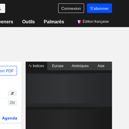
Connexion
S'abonner
eeners
Outils
Palmarès
Édition française
Indices
Europe
Amériques
Asie
ort PDF
ZM
Agenda
Secteur
Dérivés
Fonds et ETFs