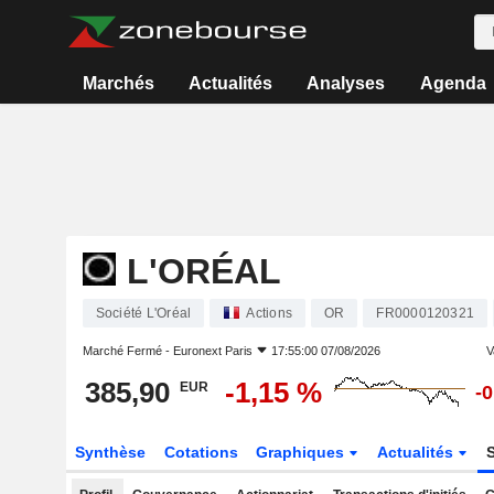
Marchés
Actualités
Analyses
Agenda
L'ORÉAL
Société L'Oréal
Actions
OR
FR0000120321
Marché Fermé -
Euronext Paris
17:55:00 07/08/2026
V
385,90
-1,15 %
EUR
-
Synthèse
Cotations
Graphiques
Actualités