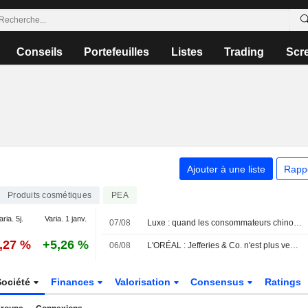
Conseils
Portefeuilles
Listes
Trading
Scr
Ajouter à une liste
Rapp
Produits cosmétiques
PEA
aria. 5j.
Varia. 1 janv.
07/08
Luxe : quand les consommateurs chinois préfèrent une crème plutôt qu'un sac
0,27 %
+5,26 %
06/08
L'ORÉAL : Jefferies & Co. n'est plus vendeur
Société
Finances
Valorisation
Consensus
Ratings