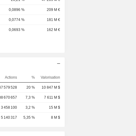
0,0896 %
209 M €
0,0774 %
181 M €
0,0693 %
162 M €
Actions
%
Valorisation
47 579 528
20 %
10 847 M $
88 670 657
7,3 %
7 611 M $
3 458 100
3,2 %
15 M $
5 140 317
5,35 %
8 M $