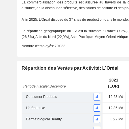
La commercialisation des produits est assurée au travers de la g
distance, de la distribution sélective, des salons de coiffure et des p
A fin 2025, L'Oréal dispose de 37 sites de production dans le monde.
La répartition géographique du CA est la suivante : France (7,3%
(26,6%), Asie du Nord (22,9%), Asie-Pacifique-Moyen-Orient-Afrique 
Nombre d'employés:
79 033
Répartition des Ventes par Activité: L'Oréal
2021
(EUR)
Période Fiscale: Décembre
Consumer Products
12,23 Md
L'oréal Luxe
12,35 Md
Dermatological Beauty
3,92 Md