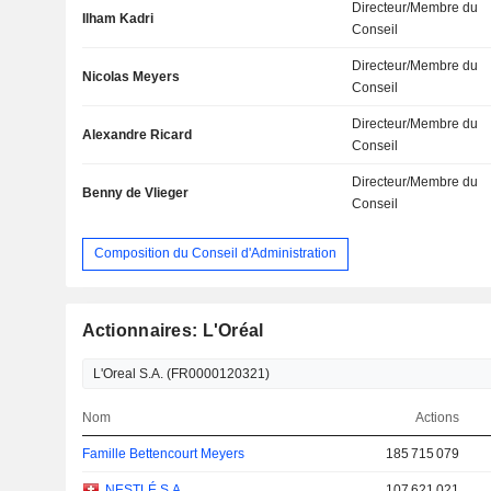
Directeur/Membre du
Ilham Kadri
Conseil
Directeur/Membre du
Nicolas Meyers
Conseil
Directeur/Membre du
Alexandre Ricard
Conseil
Directeur/Membre du
Benny de Vlieger
Conseil
Composition du Conseil d'Administration
Actionnaires: L'Oréal
Nom
Actions
Famille Bettencourt Meyers
185 715 079
NESTLÉ S.A.
107 621 021