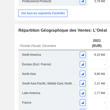
Professional Products
3,78 Md
Voir tous les segments d'activités
Répartition Géographique des Ventes: L'Oréal
2021
(EUR)
Période Fiscale: Décembre
North America
8,16 Md
Europe (Excl. France)
-
North Asia
9,86 Md
South Asia Pacific, Middle East, North Africa, Sub-Saharan Africa
2,31 Md
Latin America
1,77 Md
France
-