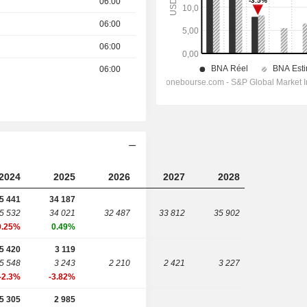
06:00
06:00
06:00
06:00
2024
2025
2026
2027
2028
5 441
34 187
5 532
34 021
32 487
33 812
35 902
0.25%
0.49%
5 420
3 119
5 548
3 243
2 210
2 421
3 227
-2.3%
-3.82%
5 305
2 985