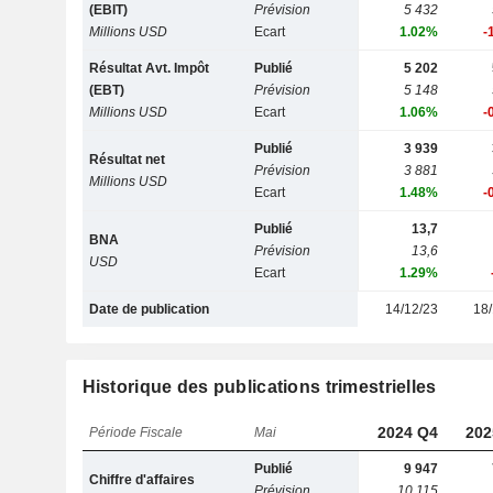
(EBIT)
Prévision
5 432
Millions USD
Ecart
1.02%
-
Résultat Avt. Impôt
Publié
5 202
(EBT)
Prévision
5 148
Millions USD
Ecart
1.06%
-
Publié
3 939
Résultat net
Prévision
3 881
Millions USD
Ecart
1.48%
-
Publié
13,7
BNA
Prévision
13,6
USD
Ecart
1.29%
Date de publication
14/12/23
18/
Historique des publications trimestrielles
2024 Q4
202
Période Fiscale
Mai
Publié
9 947
Chiffre d'affaires
Prévision
10 115