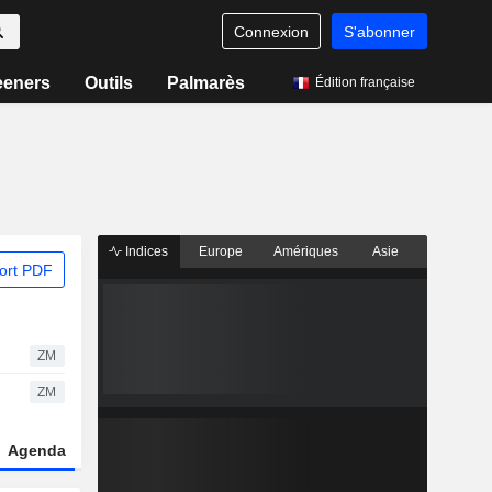
Connexion
S'abonner
eeners
Outils
Palmarès
Édition française
Indices
Europe
Amériques
Asie
ort PDF
ZM
ZM
Agenda
Secteur
Dérivés
Fonds et ETFs