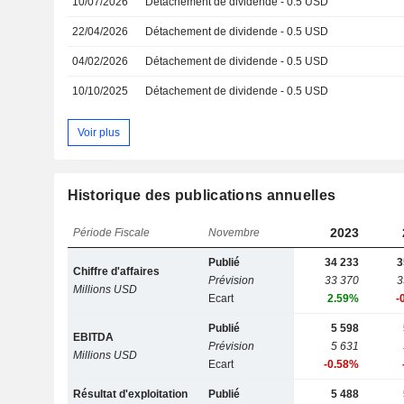
10/07/2026
Détachement de dividende - 0.5 USD
22/04/2026
Détachement de dividende - 0.5 USD
04/02/2026
Détachement de dividende - 0.5 USD
10/10/2025
Détachement de dividende - 0.5 USD
Voir plus
Historique des publications annuelles
2023
Période Fiscale
Novembre
Publié
34 233
3
Chiffre d'affaires
Prévision
33 370
3
Millions USD
Ecart
2.59%
-
Publié
5 598
EBITDA
Prévision
5 631
Millions USD
Ecart
-0.58%
Résultat d'exploitation
Publié
5 488