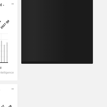
l -
e