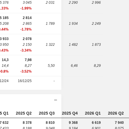
5 376
3 045
2 031
2 290
2 996
1.33%
-1.99%
5 185
2 814
5 208
2 865
1 789
1 934
2 249
0.44%
-1.78%
3 933
2 078
3 950
2 150
1 322
1 482
1 873
0.43%
-3.34%
14,3
7,98
14,4
8,27
5,50
6,46
8,29
-0.8%
-3.52%
12/24
16/12/25
-
5 Q1
2025 Q2
2025 Q3
2025 Q4
2026 Q1
2026 Q2
7 632
8 378
8 810
9 368
6 619
7 940
7 433
8 188
9 048
9 184
6 901
8 075