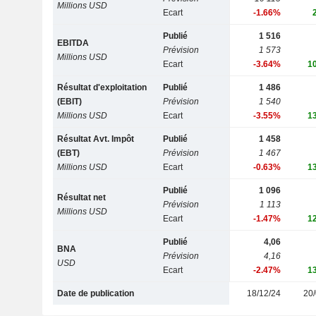
Millions USD
Ecart
-1.66%
Publié
1 516
EBITDA
Prévision
1 573
Millions USD
Ecart
-3.64%
1
Résultat d'exploitation
Publié
1 486
(EBIT)
Prévision
1 540
Millions USD
Ecart
-3.55%
1
Résultat Avt. Impôt
Publié
1 458
(EBT)
Prévision
1 467
Millions USD
Ecart
-0.63%
1
Publié
1 096
Résultat net
Prévision
1 113
Millions USD
Ecart
-1.47%
1
Publié
4,06
BNA
Prévision
4,16
USD
Ecart
-2.47%
1
Date de publication
18/12/24
20/