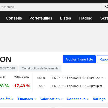
Conseils
Portefeuilles
Listes
Trading
Scr
ION
Ajouter à une liste
Rapp
260571048
Construction de logements
a. 5j.
Varia. 1 janv.
06/08
LENNAR CORPORATION : Truist Securities maintient son opinion neutre
28 %
-17,49 %
15/07
LENNAR CORPORATION : Citigroup maintient son opinion neutre
Société
Finances
Valorisation
Consensus
Ratings