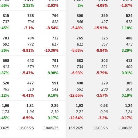
2.66%
2.32%
-2.63%
2%
-4.08%
-1.67%
815
738
766
800
359
524
737
794
838
846
427
518
0.45%
-7.1%
-8.54%
-5.48%
-15.93%
1.18%
783
704
732
765
325
488
691
772
817
811
357
473
3.36%
-8.81%
-10.36%
-5.63%
-8.84%
3.29%
698
642
791
683
302
413
613
679
726
734
321
409
3.87%
-5.47%
8.98%
-6.93%
-5.79%
0.91%
520
477
591
490
229
305
463
510
541
561
238
304
2.12%
-6.41%
9.16%
-12.65%
-3.57%
0.19%
1,96
1,81
2,29
1,93
0,93
1,24
1,73
1,94
2,10
2,21
0,96
1,24
3.45%
-6.59%
9.17%
-12.64%
-3.2%
-0.17%
03/25
16/06/25
18/09/25
16/12/25
12/03/26
11/06/26