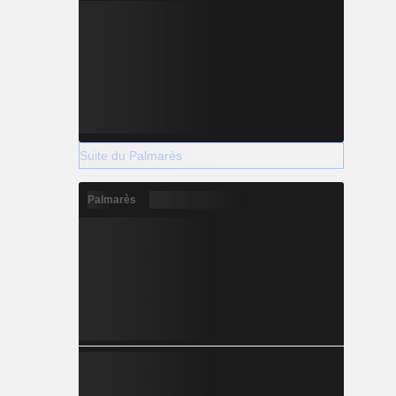
Suite du Palmarès
Palmarès