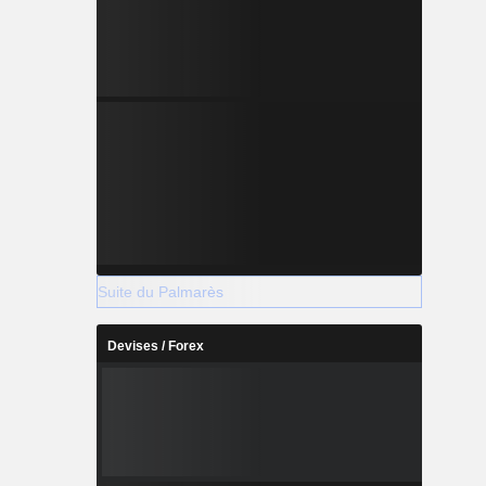
Suite du Palmarès
Devises / Forex