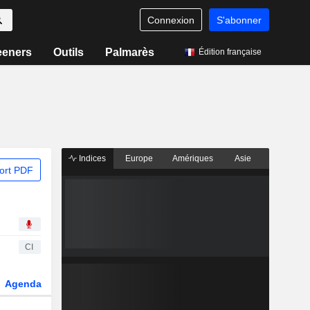
Connexion
S'abonner
eeners
Outils
Palmarès
Édition française
Indices
Europe
Amériques
Asie
ort PDF
CI
Agenda
Secteur
Dérivés
Fonds et ETFs