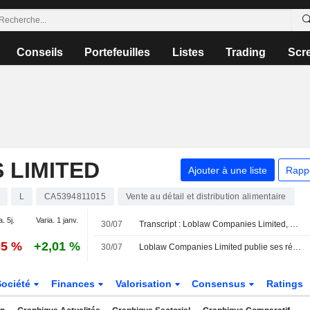
Conseils
Portefeuilles
Listes
Trading
Scr
 LIMITED
Ajouter à une liste
Rapp
L
CA5394811015
Vente au détail et distribution alimentaire
a. 5j.
Varia. 1 janv.
30/07
Transcript : Loblaw Companies Limited, Q2 2026 Earnings Call, Jul 30, 2026
65 %
+2,01 %
30/07
Loblaw Companies Limited publie ses résultats pour le deuxième trimestre et le premier semestre clos le 20 juin 2026
Société
Finances
Valorisation
Consensus
Ratings