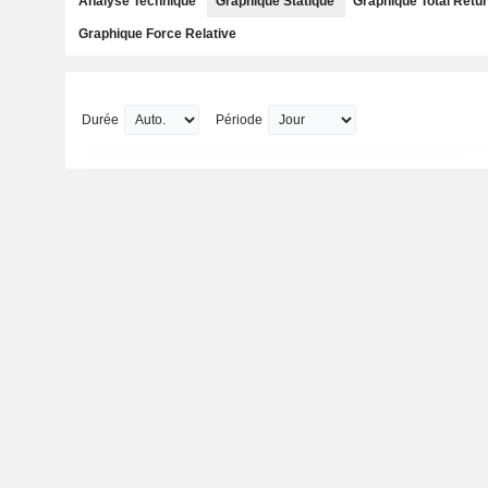
Analyse Technique
Graphique Statique
Graphique Total Retu
Graphique Force Relative
Durée
Période