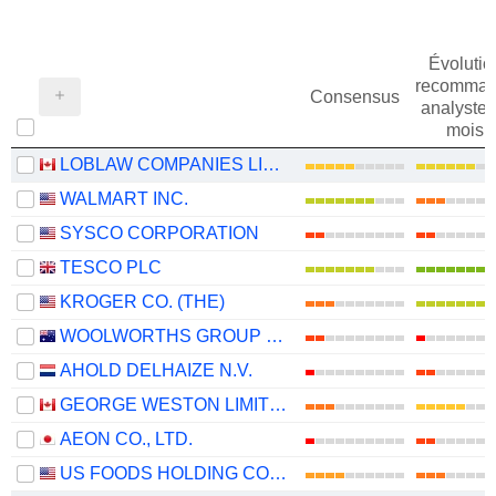
Évolutio
recomman
Consensus
analystes
mois
LOBLAW COMPANIES LIMITED
WALMART INC.
SYSCO CORPORATION
TESCO PLC
KROGER CO. (THE)
WOOLWORTHS GROUP LIMITED
AHOLD DELHAIZE N.V.
GEORGE WESTON LIMITED
AEON CO., LTD.
US FOODS HOLDING CORP.