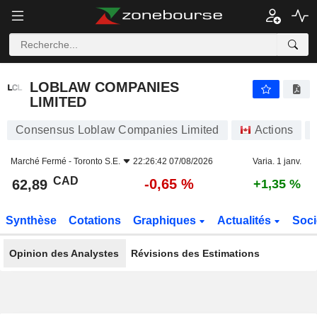
LOBLAW COMPANIES LIMITED
62,89
$
-0,65 %
LOBLAW COMPANIES
LIMITED
Consensus Loblaw Companies Limited
Actions
Marché Fermé -
Toronto S.E.
22:26:42 07/08/2026
Varia. 1 janv.
CAD
-0,65 %
62,89
+1,35 %
Synthèse
Cotations
Graphiques
Actualités
Soci
Opinion des Analystes
Révisions des Estimations