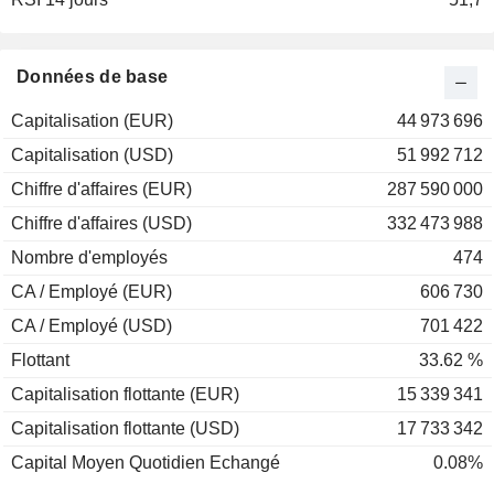
2001
+10,85 %
2000
-90,85 %
Données de base
Capitalisation (EUR)
44 973 696
Capitalisation (USD)
51 992 712
Chiffre d'affaires (EUR)
287 590 000
Chiffre d'affaires (USD)
332 473 988
Nombre d'employés
474
CA / Employé (EUR)
606 730
CA / Employé (USD)
701 422
Flottant
33.62 %
Capitalisation flottante (EUR)
15 339 341
Capitalisation flottante (USD)
17 733 342
Capital Moyen Quotidien Echangé
0.08%