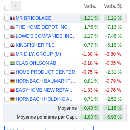
Varia.
Varia. 5j.
MR BRICOLAGE
+1,21 %
+1,21 %
-
THE HOME DEPOT, INC.
+1,75 %
+7,13 %
LOWE'S COMPANIES, INC.
+2,27 %
+7,48 %
KINGFISHER PLC
+0,77 %
+6,16 %
+
MR D.I.Y. GROUP (M)
-1,30 %
-3,80 %
CLAS OHLSON AB
-0,10 %
-0,05 %
+
HOME PRODUCT CENTER
-0,75 %
+2,31 %
HORNBACH BAUMARKT AG
+0,81 %
-0,79 %
EASYHOME NEW RETAIL GROUP CORPORATION LIMITED
-1,33 %
-1,76 %
-
HORNBACH HOLDING AG & CO. KGAA
+0,71 %
+2,52 %
-
Moyenne
+0,40 %
+1,18 %
Moyenne pondérée par Capi.
+1,80 %
+6,93 %