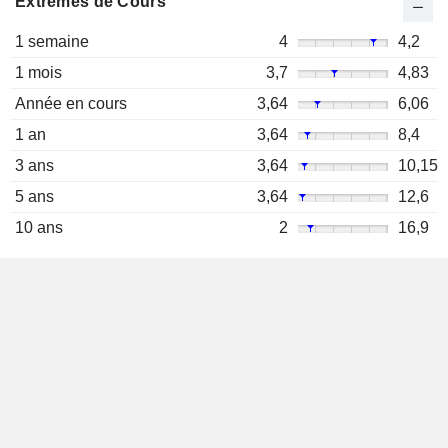
Extrêmes de Cours
1 semaine
4
4,2
1 mois
3,7
4,83
Année en cours
3,64
6,06
1 an
3,64
8,4
3 ans
3,64
10,15
5 ans
3,64
12,6
10 ans
2
16,9