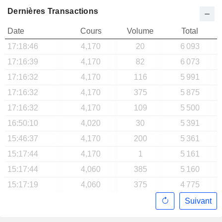
Dernières Transactions
Date
Cours
Volume
Total
17:18:46
4,170
20
6 093
17:16:39
4,170
82
6 073
17:16:32
4,170
116
5 991
17:16:32
4,170
375
5 875
17:16:32
4,170
109
5 500
16:50:10
4,020
30
5 391
15:46:37
4,170
200
5 361
15:17:44
4,170
1
5 161
15:17:44
4,060
385
5 160
15:17:19
4,060
375
4 775
Suivant