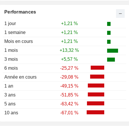
Performances
1 jour
+1,21 %
1 semaine
+1,21 %
Mois en cours
+1,21 %
1 mois
+13,32 %
3 mois
+5,57 %
6 mois
-25,27 %
Année en cours
-29,08 %
1 an
-49,15 %
3 ans
-51,85 %
5 ans
-63,42 %
10 ans
-67,01 %