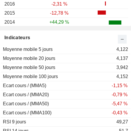
2016
-2,31 %
2015
-12,78 %
2014
+44,29 %
2013
+5,05 %
Indicateurs
2012
+2,81 %
Moyenne mobile 5 jours
2011
-36,23 %
4,122
Moyenne mobile 20 jours
2010
+15,09 %
4,137
Moyenne mobile 50 jours
2009
+22,71 %
3,942
Moyenne mobile 100 jours
2008
-45,71 %
4,152
Ecart cours / (MMA5)
2007
+4,42 %
-1,15 %
Ecart cours / (MMA20)
2006
+23,13 %
-0,79 %
Ecart cours / (MMA50)
2005
-24,81 %
-5,47 %
Ecart cours / (MMA100)
2004
-15,37 %
-0,43 %
RSI 9 jours
2003
+14,36 %
49,27
RSI 14 jours
2002
+110,42 %
51,7