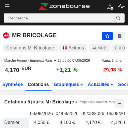
MR BRICOLAGE
4,170
€
MR BRICOLAGE
Cotations Mr Bricolage
Actions
ALMRB
FR000
Marché Fermé -
Euronext Paris
17:55:00 07/08/2026
Varia. 1 janv.
EUR
+1,21 %
4,170
-29,08 %
Synthèse
Cotations
Graphiques
Actualités
Soci
Cotations 5 jours: Mr Bricolage
Temps réel Euronext Paris
03/08/2026
04/08/2026
05/08/2026
06/08/202
Dernier
4,050 €
4,100 €
4,170 €
4,120 €