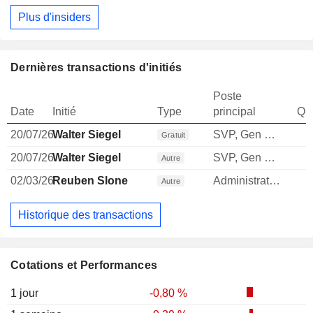
Plus d'insiders
Dernières transactions d'initiés
Poste
Date
Initié
Type
principal
Qua
20/07/26
Walter Siegel
SVP, Gen Counsel & Corp Sec
Gratuit
20/07/26
Walter Siegel
SVP, Gen Counsel & Corp Sec
Autre
02/03/26
Reuben Slone
Administrateur
Autre
Historique des transactions
Cotations et Performances
1 jour
-0,80 %