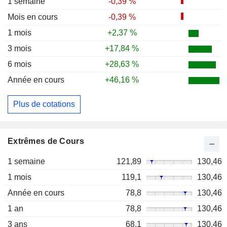
1 semaine
-0,39 %
Mois en cours
-0,39 %
1 mois
+2,37 %
3 mois
+17,84 %
6 mois
+28,63 %
Année en cours
+46,16 %
Plus de cotations
Extrêmes de Cours
1 semaine
121,89
130,46
1 mois
119,1
130,46
Année en cours
78,8
130,46
1 an
78,8
130,46
3 ans
68,1
130,46