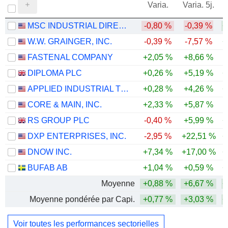
Varia.
Varia. 5j.
MSC INDUSTRIAL DIRECT CO., INC.
-0,80 %
-0,39 %
+
W.W. GRAINGER, INC.
-0,39 %
-7,57 %
+
FASTENAL COMPANY
+2,05 %
+8,66 %
DIPLOMA PLC
+0,26 %
+5,19 %
+
APPLIED INDUSTRIAL TECHNOLOGIES, INC.
+0,28 %
+4,26 %
+
CORE & MAIN, INC.
+2,33 %
+5,87 %
-
RS GROUP PLC
-0,40 %
+5,99 %
+
DXP ENTERPRISES, INC.
-2,95 %
+22,51 %
+
DNOW INC.
+7,34 %
+17,00 %
+
BUFAB AB
+1,04 %
+0,59 %
+
Moyenne
+0,88 %
+6,67 %
+
Moyenne pondérée par Capi.
+0,77 %
+3,03 %
+
Voir toutes les performances sectorielles