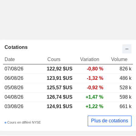
Cotations
Date
Cours
Variation
Volume
07/08/26
122,92 $US
-0,80 %
826 k
06/08/26
123,91 $US
-1,32 %
486 k
05/08/26
125,57 $US
-0,92 %
528 k
04/08/26
126,74 $US
+1,47 %
598 k
03/08/26
124,91 $US
+1,22 %
661 k
Plus de cotations
Cours en différé NYSE