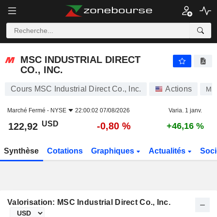
MSC INDUSTRIAL DIRECT CO., INC.
122,92
$
-0,80 %
MSC INDUSTRIAL DIRECT
CO., INC.
Cours MSC Industrial Direct Co., Inc.
Actions
MS
Marché Fermé -
NYSE
22:00:02 07/08/2026
Varia. 1 janv.
USD
-0,80 %
122,92
+46,16 %
Synthèse
Cotations
Graphiques
Actualités
Soci
Valorisation: MSC Industrial Direct Co., Inc.