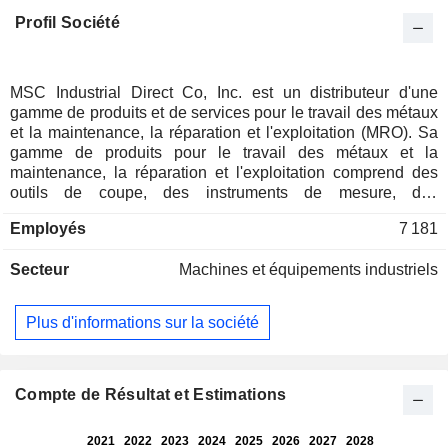
Profil Société
MSC Industrial Direct Co, Inc. est un distributeur d'une
gamme de produits et de services pour le travail des métaux
et la maintenance, la réparation et l'exploitation (MRO). Sa
gamme de produits pour le travail des métaux et la
maintenance, la réparation et l'exploitation comprend des
outils de coupe, des instruments de mesure, des
composants d'outillage, des produits pour le travail des
Employés
7 181
métaux, des fixations, des produits plats, des matières
premières, des abrasifs, des outils manuels et électriques,
Secteur
Machines et équipements industriels
des fournitures de sécurité et d'entretien, des fournitures de
plomberie, des produits de manutention, des composants de
transmission de puissance et des fournitures électriques.
Plus d'informations sur la société
Elle propose des unités de stockage vendables par
l'intermédiaire de ses canaux de commerce électronique,
notamment son site Web https://www.mscdirect.com, ses
solutions de gestion des stocks, ses brochures et ses
Compte de Résultat et Estimations
centres de service à la clientèle, ses centres de traitement
des commandes, ses centres de stocks régionaux et ses