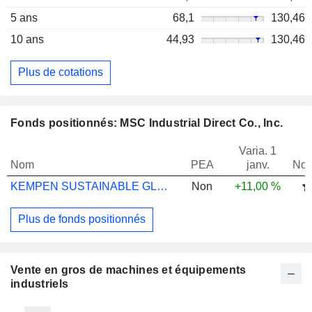
5 ans
68,1
130,46
10 ans
44,93
130,46
Plus de cotations
Fonds positionnés: MSC Industrial Direct Co., Inc.
Varia. 1
Nom
PEA
janv.
Not
KEMPEN SUSTAINABLE GLOBAL HIGH DVD N
Non
+11,00 %
Plus de fonds positionnés
Vente en gros de machines et équipements
industriels