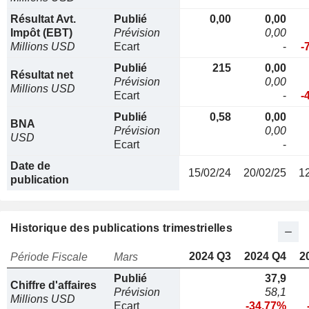
Résultat Avt.
Publié
0,00
0,00
Impôt (EBT)
Prévision
0,00
Millions USD
Ecart
-
-
Publié
215
0,00
Résultat net
Prévision
0,00
Millions USD
Ecart
-
-
Publié
0,58
0,00
BNA
Prévision
0,00
USD
Ecart
-
Date de
15/02/24
20/02/25
1
publication
Historique des publications trimestrielles
2024 Q3
2024 Q4
2
Période Fiscale
Mars
Publié
37,9
Chiffre d'affaires
Prévision
58,1
Millions USD
Ecart
-34.77%