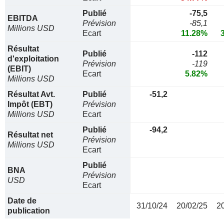
Publié
-75,5
EBITDA
Prévision
-85,1
Millions USD
Ecart
11.28%
Résultat
Publié
-112
d'exploitation
Prévision
-119
(EBIT)
Ecart
5.82%
Millions USD
Résultat Avt.
Publié
-51,2
Impôt (EBT)
Prévision
Millions USD
Ecart
Publié
-94,2
Résultat net
Prévision
Millions USD
Ecart
Publié
BNA
Prévision
USD
Ecart
Date de
31/10/24
20/02/25
2
publication