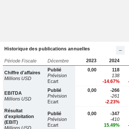
Historique des publications annuelles
2023
2024
Période Fiscale
Décembre
Publié
0,00
118
Chiffre d'affaires
Prévision
138
Millions USD
Ecart
-14.67%
Publié
0,00
-266
EBITDA
Prévision
-261
Millions USD
Ecart
-2.23%
Résultat
Publié
0,00
-347
d'exploitation
Prévision
-410
(EBIT)
Ecart
15.49%
Millions USD