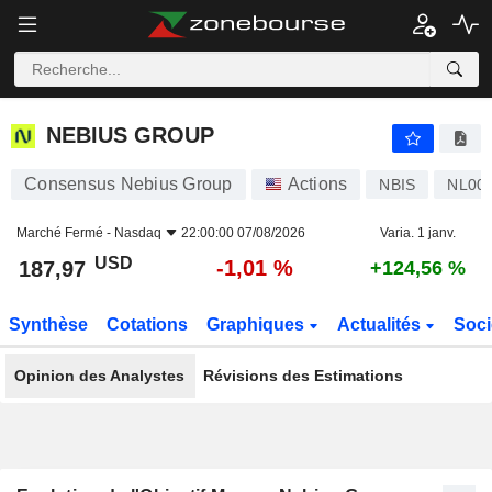
NEBIUS GROUP
187,97
$
-1,01 %
NEBIUS GROUP
Consensus Nebius Group
Actions
NBIS
NL00
Marché Fermé -
Nasdaq
22:00:00 07/08/2026
Varia. 1 janv.
USD
-1,01 %
187,97
+124,56 %
Synthèse
Cotations
Graphiques
Actualités
Soci
Opinion des Analystes
Révisions des Estimations