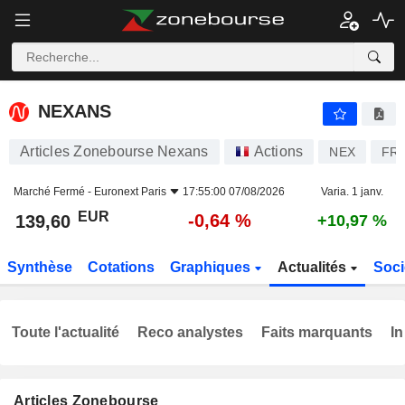
NEXANS
139,60
€
-0,64 %
NEXANS
Articles Zonebourse Nexans
Actions
NEX
FR0
Marché Fermé -
Euronext Paris
17:55:00 07/08/2026
Varia. 1 janv.
EUR
-0,64 %
139,60
+10,97 %
Synthèse
Cotations
Graphiques
Actualités
Soci
Toute l'actualité
Reco analystes
Faits marquants
In
Articles Zonebourse