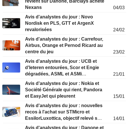
revient sur Danone, Barclays achète
Nexans
04/03
Avis d'analystes du jour : Novo
Nordisk en PLS, GTT et ArgenX
revalorisées
24/02
Avis d'analystes du jour : Carrefour,
Airbus, Orange et Pernod Ricard au
centre du jeu
23/02
Avis d'analystes du jour : UCB et
d'Ieteren entourées, Scor et Engie
dégradées, ASML et ASMi
21/01
chouchoutées
Avis d'analystes du jour : Nokia et
Société Générale qui rient, Pandora
et EasyJet qui pleurent
15/01
Avis d'analystes du jour : nouvelles
recos à l'achat sur STMicro et
EssilorLuxottica, objectif relevé sur
14/01
Abivax
Avis d'analystes du jour : Danone et