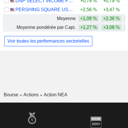
DNP SELECT INCOME FUND INC.
+0,79 %
+0,79 %
+
PERSHING SQUARE USA, LTD.
+2,56 %
+3,47 %
Moyenne
+1,08 %
+2,36 %
+
Moyenne pondérée par Capi.
+1,27 %
+3,08 %
+
Voir toutes les performances sectorielles
Bourse
Actions
Action NEA