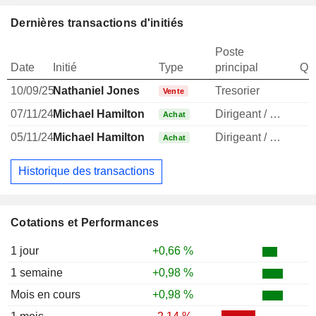
Dernières transactions d'initiés
Poste
Date
Initié
Type
principal
Qua
10/09/25
Nathaniel Jones
Tresorier
Vente
07/11/24
Michael Hamilton
Dirigeant / cadre principal
Achat
05/11/24
Michael Hamilton
Dirigeant / cadre principal
Achat
Historique des transactions
Cotations et Performances
1 jour
+0,66 %
1 semaine
+0,98 %
Mois en cours
+0,98 %