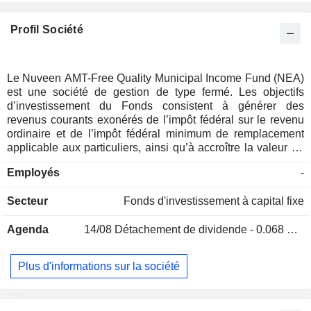
Profil Société
Le Nuveen AMT-Free Quality Municipal Income Fund (NEA)
est une société de gestion de type fermé. Les objectifs
d’investissement du Fonds consistent à générer des
revenus courants exonérés de l’impôt fédéral sur le revenu
ordinaire et de l’impôt fédéral minimum de remplacement
applicable aux particuliers, ainsi qu’à accroître la valeur du
portefeuille par rapport au marché des obligations
Employés
-
municipales en investissant dans des titres municipaux
exonérés d’impôt que le conseiller en investissement du
Secteur
Fonds d'investissement à capital fixe
Fonds estime sous-évalués ou qui représentent des
segments du marché municipal sous-évalués. Le Fonds
Agenda
14/08
Détachement de dividende - 0.068 USD
peut investir au moins 80 % de ses actifs (tels que définis ci-
dessous) dans des titres municipaux et d’autres placements
connexes, qui rapportent des intérêts exonérés de l’impôt
Plus d'informations sur la société
fédéral sur le revenu ordinaire. En outre, le Fonds peut
investir au moins 80 % de ses actifs dans un portefeuille de
titres dont les revenus sont exonérés de l’impôt fédéral