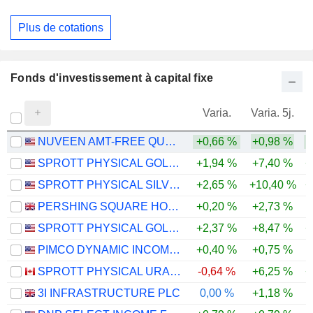
Plus de cotations
Fonds d'investissement à capital fixe
Varia.
Varia. 5j.
NUVEEN AMT-FREE QUALITY MUNICIPAL INCOME FUND
+0,66 %
+0,98 %
SPROTT PHYSICAL GOLD TRUST
+1,94 %
+7,40 %
+
SPROTT PHYSICAL SILVER TRUST
+2,65 %
+10,40 %
+
PERSHING SQUARE HOLDINGS, LTD.
+0,20 %
+2,73 %
SPROTT PHYSICAL GOLD AND SILVER TRUST
+2,37 %
+8,47 %
+
PIMCO DYNAMIC INCOME FUND
+0,40 %
+0,75 %
-
SPROTT PHYSICAL URANIUM TRUST FUND
-0,64 %
+6,25 %
+
3I INFRASTRUCTURE PLC
0,00 %
+1,18 %