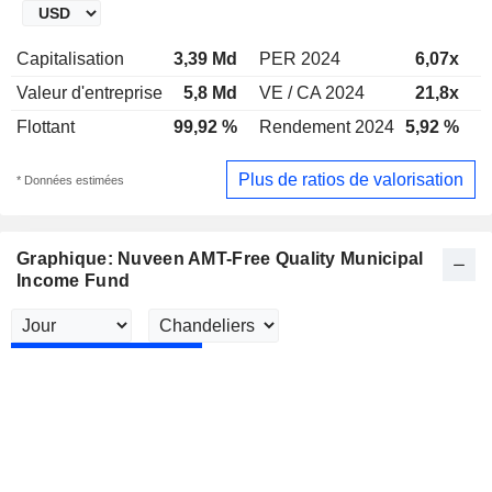
Capitalisation
3,39 Md
PER 2024
6,07x
P
Valeur d'entreprise
5,8 Md
VE / CA 2024
21,8x
V
Flottant
99,92 %
Rendement 2024
5,92 %
R
Plus de ratios de valorisation
* Données estimées
Graphique: Nuveen AMT-Free Quality Municipal
Income Fund