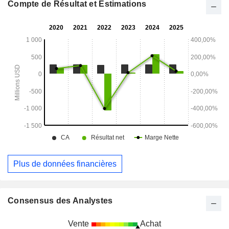
minimum de remplacement applicable aux particuliers. Son
Compte de Résultat et Estimations
conseiller en placement est Nuveen Fund Advisors, LLC.
Plus de données financières
Consensus des Analystes
Vente
Achat