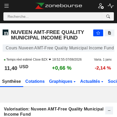
NUVEEN AMT-FREE QUALITY MUNICIPAL INCOME FUND
11,40
$
+0,66 %
NUVEEN AMT-FREE QUALITY
MUNICIPAL INCOME FUND
Cours Nuveen AMT-Free Quality Municipal Income Fund
Temps réel estimé
Cboe BZX
18:52:55 07/08/2026
Varia. 1 janv.
USD
+0,66 %
11,40
-2,14 %
Synthèse
Cotations
Graphiques
Actualités
Soci
Valorisation: Nuveen AMT-Free Quality Municipal
Income Fund