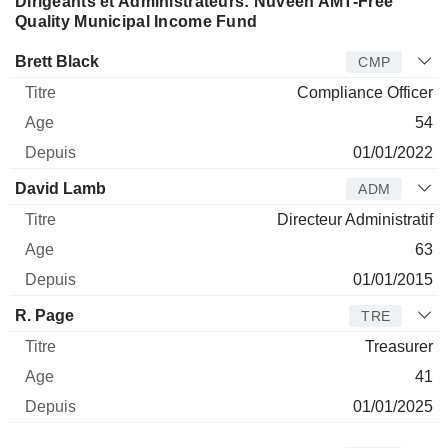
Dirigeants et Administrateurs: Nuveen AMT-Free
Quality Municipal Income Fund
Dirigeant
Titre
Age
Depuis
Brett Black
CMP
Compliance Officer
54
01/01/2022
David Lamb
ADM
Directeur Administratif
63
01/01/2015
R. Page
TRE
Treasurer
41
01/01/2025