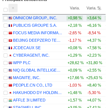
V
Varia.
Varia. 5j.
OMNICOM GROUP., INC.
+0,98 %
+3,64 %
PUBLICIS GROUPE S.A.
+2,18 %
+6,16 %
+
FOCUS MEDIA INFORMATION TECHNOLOGY CO., LTD.
-2,65 %
-8,54 %
BEIJING DEEPZERO TECHNOLOGY CO., LTD.
-1,17 %
+4,37 %
+
JCDECAUX SE
+0,08 %
+7,58 %
+
CYBERAGENT, INC.
+1,29 %
+2,23 %
WPP PLC
+28,62 %
+31,80 %
+
NIQ GLOBAL INTELLIGENCE PLC
+0,09 %
+2,55 %
+
MAGNITE, INC.
+17,66 %
+25,43 %
+
PEOPLE.CN CO., LTD
-1,03 %
+8,40 %
+
HAKUHODO DY HOLDINGS INC
+1,48 %
-5,30 %
AFFLE 3I LIMITED
+1,57 %
+4,07 %
+
STAGWELL INC.
+3,05 %
+7,42 %
+