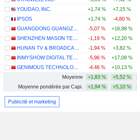
YOUDAO, INC.
+1,74 %
+7,15 %
+
IPSOS
+1,74 %
-4,80 %
+
GUANGDONG GUANGZHOU DAILY MEDIA CO., LTD.
-5,07 %
+16,98 %
SHENZHEN MASON TECHNOLOGIES CO.,LTD
-1,19 %
+12,20 %
-
HUNAN TV & BROADCAST INTERMEDIARY CO., LTD.
-1,94 %
+3,82 %
INMYSHOW DIGITAL TECHNOLOGY(GROUP)CO.,LTD.
-5,96 %
+17,08 %
+
GENIMOUS TECHNOLOGY CO., LTD.
-4,46 %
+10,13 %
+
Moyenne
+1,83 %
+5,52 %
+
Moyenne pondérée par Capi.
+1,94 %
+5,10 %
+
Publicité et marketing