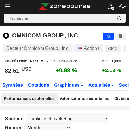
OMNICOM GROUP., INC.
82,51
$
+0,98 %
OMNICOM GROUP., INC.
Secteur Omnicom Group., Inc.
Actions
OMC
U
Marché Fermé -
NYSE
22:00:02 06/08/2026
Varia. 1 janv.
USD
+0,98 %
82,51
+2,18 %
Synthèse
Cotations
Graphiques
Actualités
Soci
Performances sectorielles
Valorisations sectorielles
Dividen
Secteur:
Région: