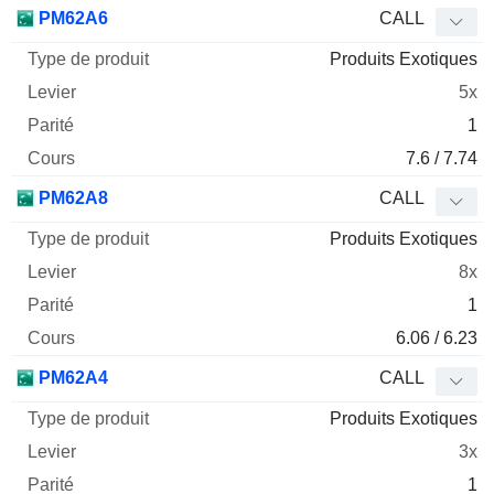
Type
PM62A6
CALL
de
Produits Exotiques
Mnemo
Type
produit
Levier
Parité
Cours
5x
1
7.6 / 7.74
PM62A8
CALL
Produits Exotiques
8x
1
6.06 / 6.23
PM62A4
CALL
Produits Exotiques
3x
1