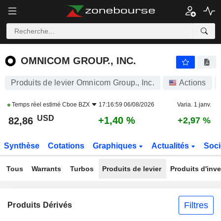
OMNICOM GROUP., INC.
82,86
$
+1,40 %
OMNICOM GROUP., INC.
Produits de levier Omnicom Group., Inc.
Actions
Temps réel estimé
Cboe BZX
17:16:59 06/08/2026
Varia. 1 janv.
USD
+1,40 %
82,86
+2,97 %
Synthèse
Cotations
Graphiques
Actualités
Soci
Tous
Warrants
Turbos
Produits de levier
Produits d'inv
Filtres
Produits Dérivés