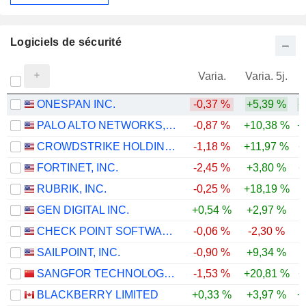
Logiciels de sécurité
Varia.
Varia. 5j.
ONESPAN INC.
-0,37 %
+5,39 %
+
PALO ALTO NETWORKS, INC.
-0,87 %
+10,38 %
+
CROWDSTRIKE HOLDINGS, INC.
-1,18 %
+11,97 %
+
FORTINET, INC.
-2,45 %
+3,80 %
+
RUBRIK, INC.
-0,25 %
+18,19 %
GEN DIGITAL INC.
+0,54 %
+2,97 %
CHECK POINT SOFTWARE TECHNOLOGIES LTD.
-0,06 %
-2,30 %
-
SAILPOINT, INC.
-0,90 %
+9,34 %
-
SANGFOR TECHNOLOGIES INC.
-1,53 %
+20,81 %
+
BLACKBERRY LIMITED
+0,33 %
+3,97 %
+