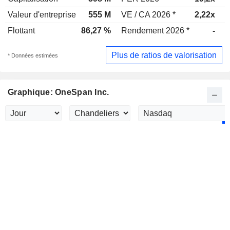
Valeur d'entreprise
555 M
VE / CA 2026 *
2,22x
V
Flottant
86,27 %
Rendement 2026 *
-
R
Plus de ratios de valorisation
* Données estimées
Graphique: OneSpan Inc.