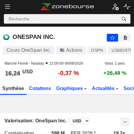
ONESPAN INC.
16,24
$
-0,37 %
ONESPAN INC.
Cours OneSpan Inc.
Actions
OSPN
US68287N
Marché Fermé -
Nasdaq
22:00:00 06/08/2026
Varia. 1 janv.
USD
-0,37 %
16,24
+26,48 %
Synthèse
Cotations
Graphiques
Actualités
Soci
Valorisation: OneSpan Inc.
Capitalisation
598 M
PER 2026 *
19,2x
P