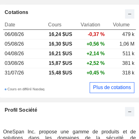
Cotations
Date
Cours
Variation
Volume
06/08/26
16,24 $US
-0,37 %
479 k
05/08/26
16,30 $US
+0,56 %
1,06 M
04/08/26
16,21 $US
+2,14 %
511 k
03/08/26
15,87 $US
+2,52 %
381 k
31/07/26
15,48 $US
+0,45 %
318 k
Plus de cotations
Cours en différé Nasdaq
Profil Société
OneSpan Inc. propose une gamme de produits et de
solutions dans les domaines de la sécurité, de