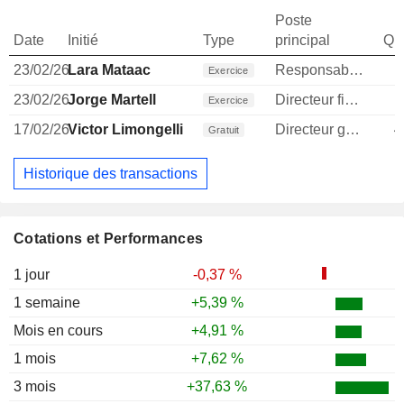
Poste
Date
Initié
Type
principal
Qua
23/02/26
Lara Mataac
Responsable conformite
Exercice
23/02/26
Jorge Martell
Directeur financier
Exercice
17/02/26
Victor Limongelli
Directeur general
4
Gratuit
Historique des transactions
Cotations et Performances
1 jour
-0,37 %
1 semaine
+5,39 %
Mois en cours
+4,91 %
1 mois
+7,62 %
3 mois
+37,63 %