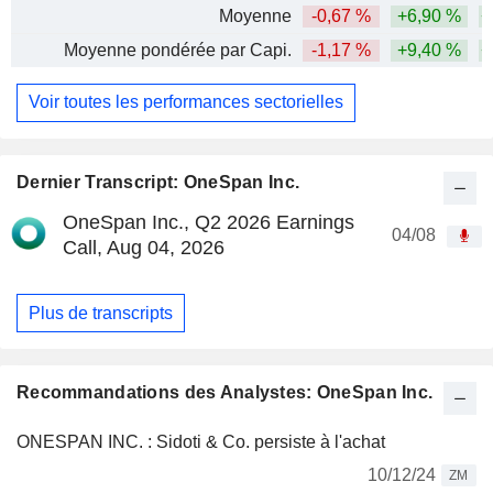
Moyenne
-0,67 %
+6,90 %
+
Moyenne pondérée par Capi.
-1,17 %
+9,40 %
+
Voir toutes les performances sectorielles
Dernier Transcript: OneSpan Inc.
OneSpan Inc., Q2 2026 Earnings
04/08
Call, Aug 04, 2026
Plus de transcripts
Recommandations des Analystes: OneSpan Inc.
ONESPAN INC. : Sidoti & Co. persiste à l'achat
10/12/24
ZM