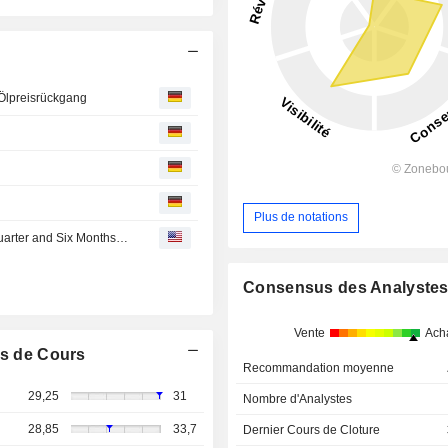
Ölpreisrückgang
Plus de notations
Palfinger AG Reports Earnings Results for the Second Quarter and Six Months Ended June 30, 2026
Consensus des Analyste
Vente
Ach
s de Cours
Recommandation moyenne
29,25
31
Nombre d'Analystes
28,85
33,7
Dernier Cours de Cloture