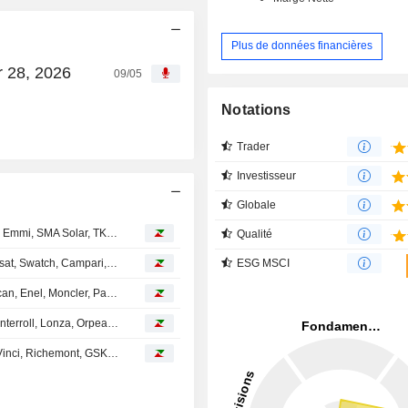
Plus de données financières
r 28, 2026
09/05
Notations
Trader
Investisseur
Globale
Avis d'analystes du jour : Straumann, Bayer, Antofagasta, Emmi, SMA Solar, TKH, Vesuvius...
Qualité
Avis d'analystes du jour : Worldline, Adidas, Lonza, Eutelsat, Swatch, Campari, JDE Peet's, OMV...
ESG MSCI
Avis d'analystes du jour : Ryanair, Swatch, Bénéteau, Tecan, Enel, Moncler, Palfinger, GFT...
Avis d'analystes du jour : Accor, AXA, Alstom, SAP, Vinci, Interroll, Lonza, Orpea, Palfinger...
Avis d'analystes du jour : BNP Paribas, Carlsberg, Iliad, Vinci, Richemont, GSK, Ceconomy, Red Electrica, SolGold...