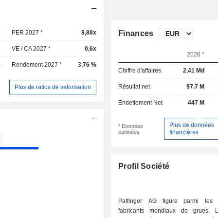
x
PER 2027 *
8,88x
Finances
x
VE / CA 2027 *
0,6x
2026 *
%
Rendement 2027 *
3,76 %
Chiffre d'affaires
2,41 Md
Résultat net
97,7 M
Plus de ratios de valorisation
Endettement Net
447 M
Plus de données
* Données
estimées
financières
Profil Société
Palfinger AG figure parmi les p
fabricants mondiaux de grues. 