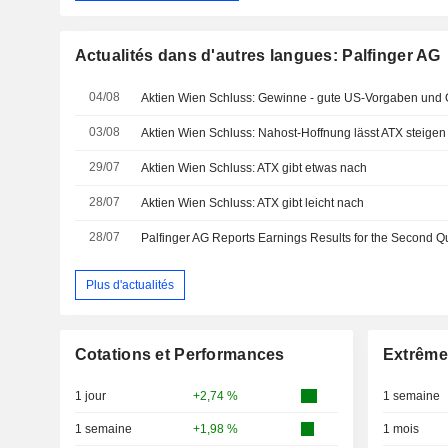
Actualités dans d'autres langues: Palfinger AG
04/08
Aktien Wien Schluss: Gewinne - gute US-Vorgaben und 
03/08
Aktien Wien Schluss: Nahost-Hoffnung lässt ATX steigen
29/07
Aktien Wien Schluss: ATX gibt etwas nach
28/07
Aktien Wien Schluss: ATX gibt leicht nach
28/07
Plus d'actualités
Cotations et Performances
Extrême
1 jour
+2,74 %
1 semaine
1 semaine
+1,98 %
1 mois