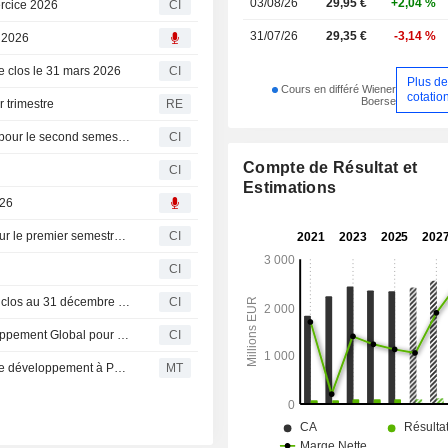
03/08/26
29,95 €
+2,04 %
ercice 2026
CI
31/07/26
29,35 €
-3,14 %
, 2026
re clos le 31 mars 2026
CI
Plus d
Cours en différé Wiener
cotatio
Boerse
r trimestre
RE
Palfinger AG communique ses perspectives de résultats pour le second semestre 2026
CI
Compte de Résultat et
CI
Estimations
026
Palfinger AG communique ses prévisions de résultats pour le premier semestre et l'année 2026
CI
CI
Palfinger AG publie ses résultats annuels pour l'exercice clos au 31 décembre 2025
CI
L&T Technology Services inaugure un Centre de Développement Global pour accélérer l'innovation produit avec PALFINGER
CI
L&T Technology Services inaugure un nouveau centre de développement à Pune, en Inde
MT