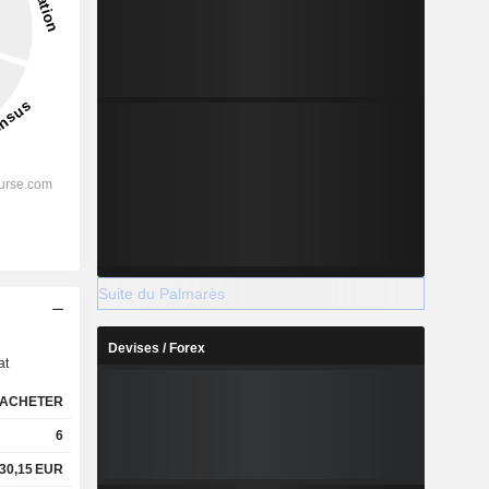
Suite du Palmarès
s
Devises / Forex
at
ACHETER
6
30,15
EUR