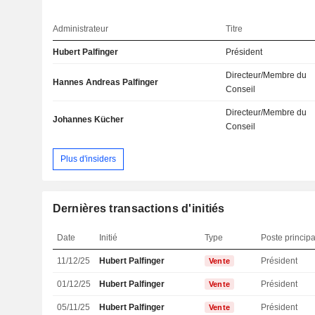
Administrateur
Titre
Hubert Palfinger
Président
Directeur/Membre du
Hannes Andreas Palfinger
Conseil
Directeur/Membre du
Johannes Kücher
Conseil
Plus d'insiders
Dernières transactions d'initiés
Date
Initié
Type
Poste principa
11/12/25
Hubert Palfinger
Président
Vente
01/12/25
Hubert Palfinger
Président
Vente
05/11/25
Hubert Palfinger
Président
Vente