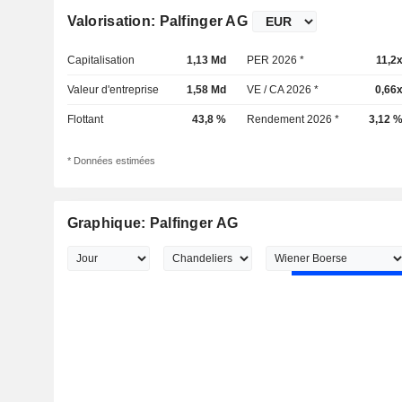
Valorisation: Palfinger AG
Capitalisation
1,13 Md
PER 2026 *
11,2
Valeur d'entreprise
1,58 Md
VE / CA 2026 *
0,66
Flottant
43,8 %
Rendement 2026 *
3,12 
* Données estimées
Graphique: Palfinger AG