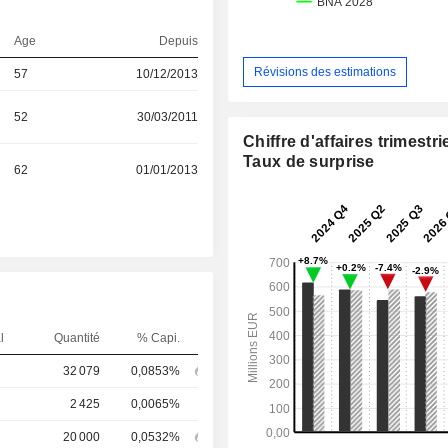
Age
Depuis
Révisions des estimations
57
10/12/2013
52
30/03/2011
Chiffre d'affaires trimestrie
Taux de surprise
62
01/01/2013
l
Quantité
% Capi.
32 079
0,0853%
2 425
0,0065%
20 000
0,0532%