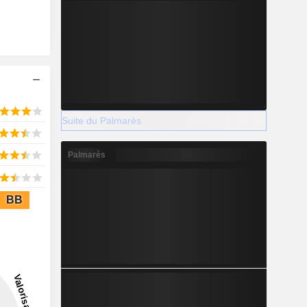
Suite du Palmarès
Palmarès
BB