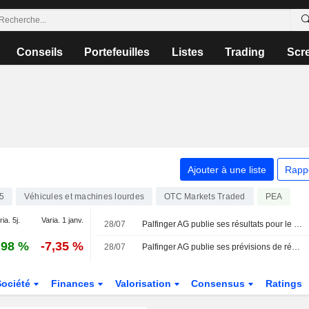
Conseils
Portefeuilles
Listes
Trading
Scr
Ajouter à une liste
Rapp
5
Véhicules et machines lourdes
PEA
OTC Markets Traded
ia. 5j.
Varia. 1 janv.
28/07
Palfinger AG publie ses résultats pour le deuxième trimestre et le premier semestre clos le 30 juin 2026
,98 %
-7,35 %
28/07
Palfinger AG publie ses prévisions de résultats pour l'exercice 2026
Société
Finances
Valorisation
Consensus
Ratings