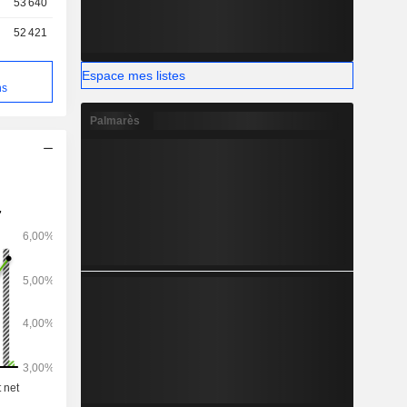
53 640
52 421
Espace mes listes
e
ns
Palmarès