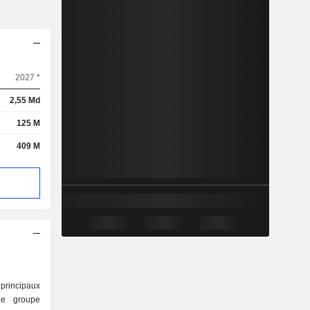
2027 *
2,55 Md
125 M
409 M
rincipaux
Le groupe