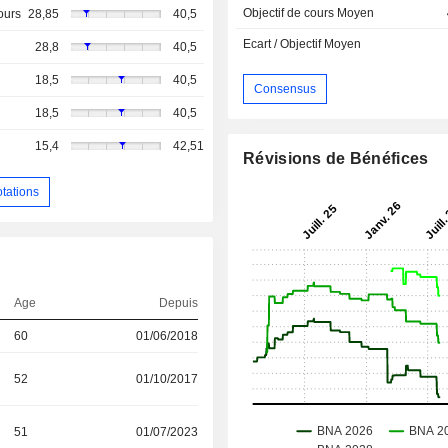
Objectif de cours Moyen
ours
28,85
40,5
Ecart / Objectif Moyen
28,8
40,5
18,5
40,5
Consensus
18,5
40,5
15,4
42,51
Révisions de Bénéfices
otations
Age
Depuis
60
01/06/2018
52
01/10/2017
51
01/07/2023