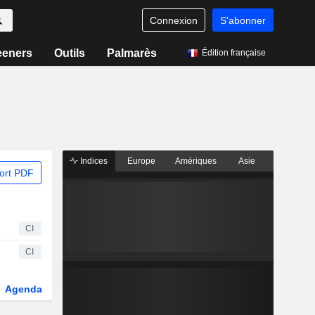
Connexion
S'abonner
eeners
Outils
Palmarès
Édition française
Indices
Europe
Amériques
Asie
ort PDF
CI
CI
Agenda
Secteur
Dérivés
Fonds et ETFs