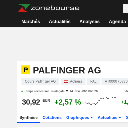
Marchés
Actualités
Analyses
Agenda
PALFINGER AG
Cours Palfinger AG
Actions
PAL
AT000075830
Temps réel estimé
Tradegate
14:02:45 06/08/2026
Var
30,92
+2,57 %
EUR
+1
Synthèse
Cotations
Graphiques
Actualités