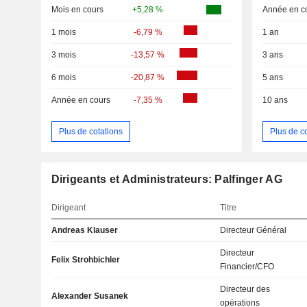
Mois en cours
+5,28 %
Année en c
1 mois
-6,79 %
1 an
3 mois
-13,57 %
3 ans
6 mois
-20,87 %
5 ans
Année en cours
-7,35 %
10 ans
Plus de cotations
Plus de c
Dirigeants et Administrateurs: Palfinger AG
Dirigeant
Titre
Andreas Klauser
Directeur Général
Directeur
Felix Strohbichler
Financier/CFO
Directeur des
Alexander Susanek
opérations