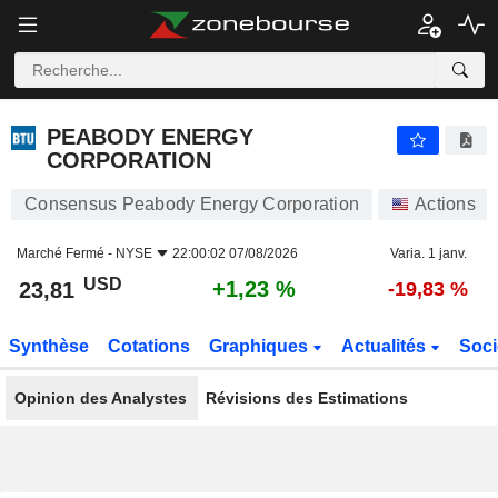
PEABODY ENERGY CORPORATION
23,81
$
+1,23 %
PEABODY ENERGY
CORPORATION
Consensus Peabody Energy Corporation
Actions
Marché Fermé -
NYSE
22:00:02 07/08/2026
Varia. 1 janv.
USD
+1,23 %
23,81
-19,83 %
Synthèse
Cotations
Graphiques
Actualités
Soci
Opinion des Analystes
Révisions des Estimations