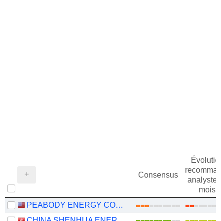
Évolutio
recomman
Consensus
analystes
mois
PEABODY ENERGY CORPORATION
CHINA SHENHUA ENERGY COMPANY LIMITED