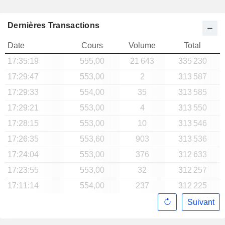
Dernières Transactions
Date
Cours
Volume
Total
17:35:19
555,00
21 643
335 230
17:29:47
553,00
2
313 587
17:29:33
554,00
35
313 585
17:29:21
553,00
4
313 550
17:28:15
553,00
10
313 546
17:26:35
553,60
903
313 536
17:24:04
553,00
376
312 633
17:23:55
553,00
32
312 257
17:11:14
554,00
237
312 225
Suivant