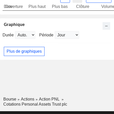
Date
Ouverture
Plus haut
Plus bas
Clôture
Volum
Graphique
Durée
Période
Plus de graphiques
Bourse
Actions
Action PNL
Cotations Personal Assets Trust plc