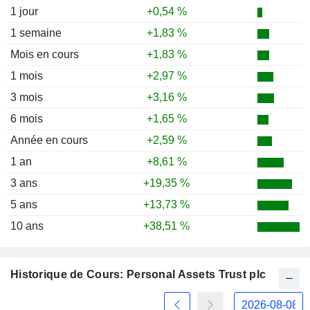
1 jour
+0,54 %
1 semaine
+1,83 %
Mois en cours
+1,83 %
1 mois
+2,97 %
3 mois
+3,16 %
6 mois
+1,65 %
Année en cours
+2,59 %
1 an
+8,61 %
3 ans
+19,35 %
5 ans
+13,73 %
10 ans
+38,51 %
Historique de Cours: Personal Assets Trust plc