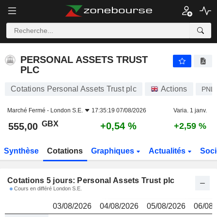
PERSONAL ASSETS TRUST PLC
555,00
p
PERSONAL ASSETS TRUST
PLC
Cotations Personal Assets Trust plc
Actions
PNL
Marché Fermé -
London S.E.
17:35:19 07/08/2026
Varia. 1 janv.
GBX
+0,54 %
555,00
+2,59 %
Synthèse
Cotations
Graphiques
Actualités
Soci
Cotations 5 jours: Personal Assets Trust plc
Cours en différé London S.E.
03/08/2026
04/08/2026
05/08/2026
06/08/