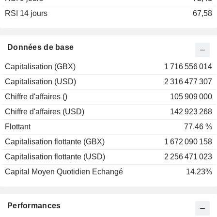
RSI 14 jours
2001
+4,52 %
67,58
2000
-3,40 %
1999
+10,16 %
Données de base
1998
+11,31 %
Capitalisation (GBX)
1 716 556 014
1997
+30,23 %
Capitalisation (USD)
2 316 477 307
1996
+15,18 %
Chiffre d'affaires ()
105 909 000
1995
+26,55 %
Chiffre d'affaires (USD)
142 923 268
1994
+1,14 %
Flottant
77.46 %
1993
+7,36 %
Capitalisation flottante (GBX)
1 672 090 158
1992
+38,14 %
Capitalisation flottante (USD)
2 256 471 023
Capital Moyen Quotidien Echangé
14.23%
Performances