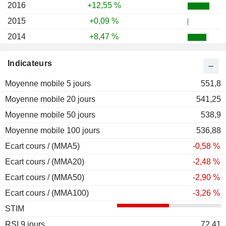
2016
+12,55 %
2015
+0,09 %
2014
+8,47 %
2013
-6,30 %
Indicateurs
2012
+2,50 %
Moyenne mobile 5 jours
2011
+6,04 %
551,8
Moyenne mobile 20 jours
2010
+12,38 %
541,25
Moyenne mobile 50 jours
2009
+16,98 %
538,9
Moyenne mobile 100 jours
2008
-5,04 %
536,88
Ecart cours / (MMA5)
2007
-3,71 %
-0,58 %
Ecart cours / (MMA20)
2006
+6,82 %
-2,48 %
Ecart cours / (MMA50)
2005
+10,20 %
-2,90 %
Ecart cours / (MMA100)
2004
+5,69 %
-3,26 %
STIM
2003
-0,94 %
RSI 9 jours
2002
+2,40 %
72,41