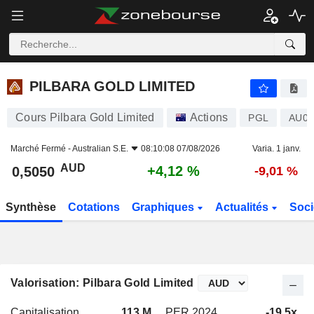
PILBARA GOLD LIMITED
0,5050
$
+4,12 %
PILBARA GOLD LIMITED
Cours Pilbara Gold Limited
Actions
PGL
AU00
Marché Fermé -
Australian S.E.
08:10:08 07/08/2026
Varia. 1 janv.
AUD
+4,12 %
0,5050
-9,01 %
Synthèse
Cotations
Graphiques
Actualités
Soci
Valorisation: Pilbara Gold Limited
Capitalisation
113 M
PER 2024
-19,5x