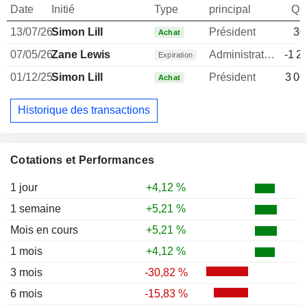
Date
Initié
Type
principal
Qua
13/07/26
Simon Lill
Président
30
Achat
07/05/26
Zane Lewis
Administrateur
-1 2
Expiration
01/12/25
Simon Lill
Président
3 00
Achat
Historique des transactions
Cotations et Performances
1 jour
+4,12 %
1 semaine
+5,21 %
Mois en cours
+5,21 %
1 mois
+4,12 %
3 mois
-30,82 %
6 mois
-15,83 %