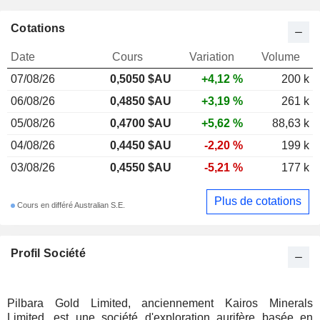
Cotations
Date
Cours
Variation
Volume
07/08/26
0,5050 $AU
+4,12 %
200 k
06/08/26
0,4850 $AU
+3,19 %
261 k
05/08/26
0,4700 $AU
+5,62 %
88,63 k
04/08/26
0,4450 $AU
-2,20 %
199 k
03/08/26
0,4550 $AU
-5,21 %
177 k
Plus de cotations
Cours en différé Australian S.E.
Profil Société
Pilbara Gold Limited, anciennement Kairos Minerals
Limited, est une société d'exploration aurifère basée en