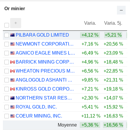
Or minier
Varia.
Varia. 5j.
PILBARA GOLD LIMITED
+4,12 %
+5,21 %
+
NEWMONT CORPORATION
+7,16 %
+20,56 %
+
AGNICO EAGLE MINES LIMITED
+6,49 %
+23,09 %
+
BARRICK MINING CORPORATION
+4,96 %
+18,48 %
+
WHEATON PRECIOUS METALS CORP.
+6,56 %
+22,85 %
+
ANGLOGOLD ASHANTI PLC
+9,85 %
+21,31 %
+
KINROSS GOLD CORPORATION
+7,21 %
+19,18 %
+
NORTHERN STAR RESOURCES LIMITED
+2,30 %
+14,07 %
+
ROYAL GOLD, INC.
+5,41 %
+15,92 %
+
COEUR MINING, INC.
+11,12 %
+16,63 %
+
Moyenne
+5,36 %
+16,56 %
+