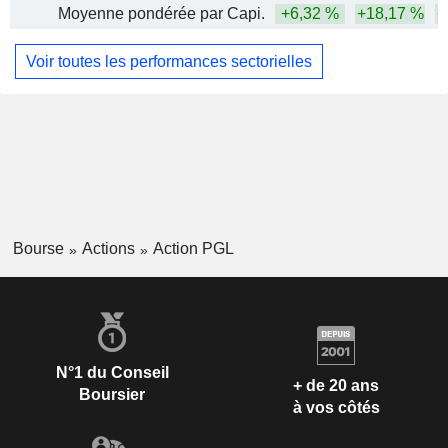
Moyenne pondérée par Capi.
+6,32 %
+18,17 %
+
Voir toutes les performances sectorielles
Bourse
Actions
Action PGL
N°1 du Conseil
+ de 20 ans
Boursier
à vos côtés