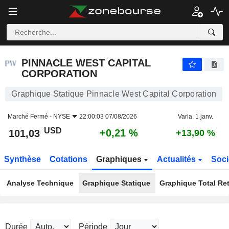
PINNACLE WEST CAPITAL CORPORATION
101,03
$
+0,21 %
PINNACLE WEST CAPITAL
CORPORATION
Graphique Statique Pinnacle West Capital Corporation
Marché Fermé -
NYSE
22:00:03 07/08/2026
Varia. 1 janv.
USD
+0,21 %
101,03
+13,90 %
Synthèse
Cotations
Graphiques
Actualités
Soci
Analyse Technique
Graphique Statique
Graphique Total Re
Durée
Période