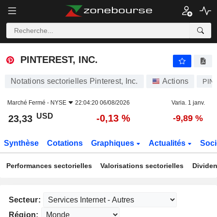
PINTEREST, INC.
23,33
$
-0,13 %
PINTEREST, INC.
Notations sectorielles Pinterest, Inc.
Actions
PIN
Marché Fermé -
NYSE
22:04:20 06/08/2026
Varia. 1 janv.
USD
-0,13 %
23,33
-9,89 %
Synthèse
Cotations
Graphiques
Actualités
Soci
Performances sectorielles
Valorisations sectorielles
Dividen
Secteur:
Région: