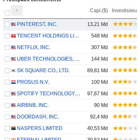
Capi.($)
Investisseur
PINTEREST, INC.
13,21 Md
TENCENT HOLDINGS LIMITED
548 Md
NETFLIX, INC.
307 Md
UBER TECHNOLOGIES, INC.
144 Md
SK SQUARE CO., LTD.
89,81 Md
PROSUS N.V.
100 Md
SPOTIFY TECHNOLOGY S.A.
97,67 Md
AIRBNB, INC.
90 Md
DOORDASH, INC.
92,4 Md
NASPERS LIMITED
40,53 Md
ETERNAL LIMITED
30,52 Md