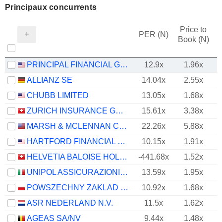
Principaux concurrents
Price to
PER (N)
Book (N)
PRINCIPAL FINANCIAL GROUP, INC.
12.9x
1.96x
ALLIANZ SE
14.04x
2.55x
CHUBB LIMITED
13.05x
1.68x
ZURICH INSURANCE GROUP LTD
15.61x
3.38x
MARSH & MCLENNAN COMPANIES
22.26x
5.88x
HARTFORD FINANCIAL SERVICES GROUP (THE), INC.
10.15x
1.91x
HELVETIA BALOISE HOLDING AG
-441.68x
1.52x
UNIPOL ASSICURAZIONI S.P.A.
13.59x
1.95x
POWSZECHNY ZAKLAD UBEZPIECZE? SPÓLKA AKCYJNA
10.92x
1.68x
ASR NEDERLAND N.V.
11.5x
1.62x
AGEAS SA/NV
9.44x
1.48x