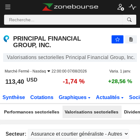
PRINCIPAL FINANCIAL GROUP, INC.
113,40
$
-1,74 %
PRINCIPAL FINANCIAL
GROUP, INC.
Valorisations sectorielles Principal Financial Group, Inc.
Marché Fermé -
Nasdaq
22:00:00 07/08/2026
Varia. 1 janv.
USD
-1,74 %
113,40
+28,56 %
Synthèse
Cotations
Graphiques
Actualités
Soci
Performances sectorielles
Valorisations sectorielles
Dividen
Secteur: