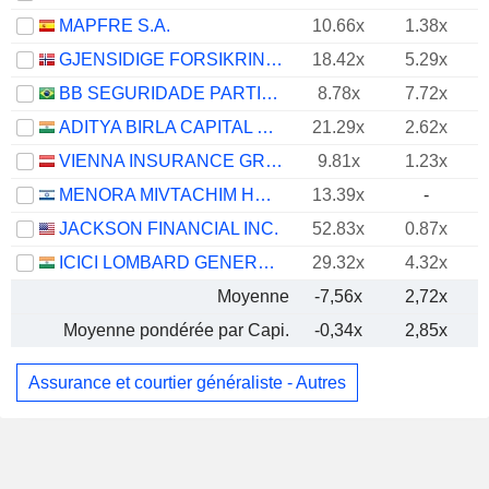
MAPFRE S.A.
10.66x
1.38x
GJENSIDIGE FORSIKRING ASA
18.42x
5.29x
BB SEGURIDADE PARTICIPAÇÕES S.A.
8.78x
7.72x
ADITYA BIRLA CAPITAL LIMITED
21.29x
2.62x
VIENNA INSURANCE GROUP AG
9.81x
1.23x
MENORA MIVTACHIM HOLDINGS LTD.
13.39x
-
JACKSON FINANCIAL INC.
52.83x
0.87x
ICICI LOMBARD GENERAL INSURANCE COMPANY LIMITED
29.32x
4.32x
Moyenne
-7,56x
2,72x
Moyenne pondérée par Capi.
-0,34x
2,85x
Assurance et courtier généraliste - Autres