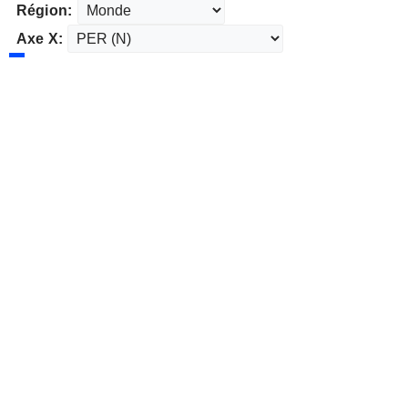
Région:
Axe X: