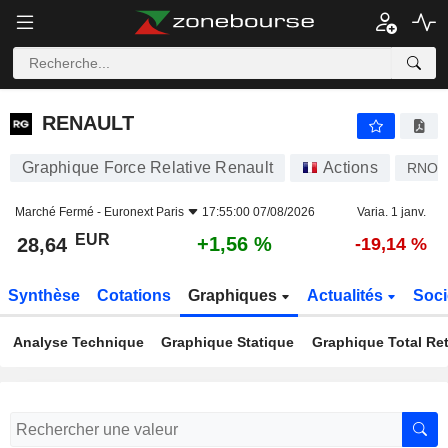
RENAULT
28,64
€
+1,56 %
RENAULT
Graphique Force Relative Renault
Actions
RNO
Marché Fermé -
Euronext Paris
17:55:00 07/08/2026
Varia. 1 janv.
EUR
+1,56 %
28,64
-19,14 %
Synthèse
Cotations
Graphiques
Actualités
Soci
Analyse Technique
Graphique Statique
Graphique Total Re