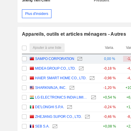
Sheng Tien Chen
Président
Plus d'insiders
Appareils, outils et articles ménagers - Autres
Ajouter à une liste
Varia.
Var
SAMPO CORPORATION
0,00 %
-1
MIDEA GROUP CO., LTD.
-0,18 %
-4
HAIER SMART HOME CO., LTD.
-0,98 %
-4
SHARKNINJA, INC.
-1,20 %
+10
LG ELECTRONICS INDIA LIMITED
+0,54 %
+6
DE'LONGHI S.P.A.
-0,24 %
+1
ZHEJIANG SUPOR CO., LTD.
-0,46 %
-8
SEB S.A.
+0,08 %
+2