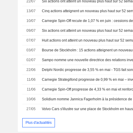
22/07
13/07
10/07
09/07
07/07
03/07
02/07
Sampo nomme une nouvelle directrice des relations inve
22/06
Delphi Nordic progresse de 3,55 % en mai - TGS fait son 
11/06
11/06
10/06
27/05
Plus d'actualités