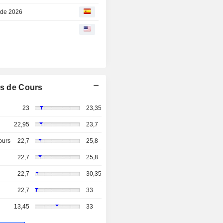
 de 2026
s de Cours
23
23,35
22,95
23,7
ours
22,7
25,8
22,7
25,8
22,7
30,35
22,7
33
13,45
33