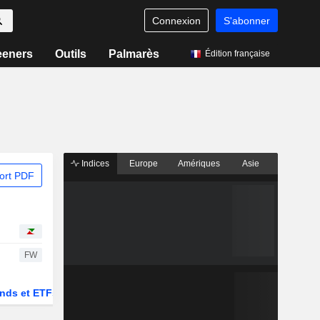
Connexion
S'abonner
eeners
Outils
Palmarès
Édition française
Indices
Europe
Amériques
Asie
ort PDF
FW
nds et ETFs