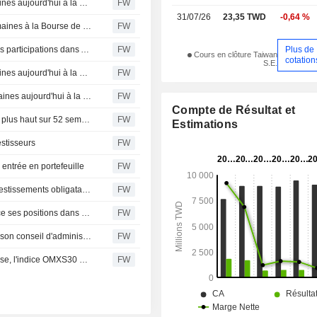
Six actions ont atteint un nouveau plus haut sur 52 semaines aujourd'hui à la Bourse de Stockholm
FW
31/07/26
23,35 TWD
-0,64 %
Cinq actions atteignent un nouveau plus haut sur 52 semaines à la Bourse de Stockholm
FW
Plus de
Carnegie Spin-Off recule de 1,07 % en juin : cessions des participations dans Alleima et Vestum
FW
Cours en clôture Taiwan
cotation
S.E.
Six actions ont atteint un nouveau plus haut sur 52 semaines aujourd'hui à la Bourse de Stockholm
FW
Huit actions ont atteint un nouveau plus haut sur 52 semaines aujourd'hui à la Bourse de Stockholm
FW
Compte de Résultat et
Bourse de Stockholm : 15 actions atteignent un nouveau plus haut sur 52 semaines ce jour
FW
Estimations
stisseurs
FW
entrée en portefeuille
FW
Carnegie Strategifond progresse de 0,99 % en mai – investissements obligataires dans Sobi, Thule, Tele2 et Tieto
FW
Carnegie Spin-Off progresse de 4,33 % en mai et renforce ses positions dans Medicover, Hexagon et Epiroc
FW
Solidium nomme Jannica Fagerholm à la présidence de son conseil d'administration
FW
Volvo Cars s'illustre sur une place de Stockholm en hausse, l'indice OMXS30 progresse de 0,4 %
FW