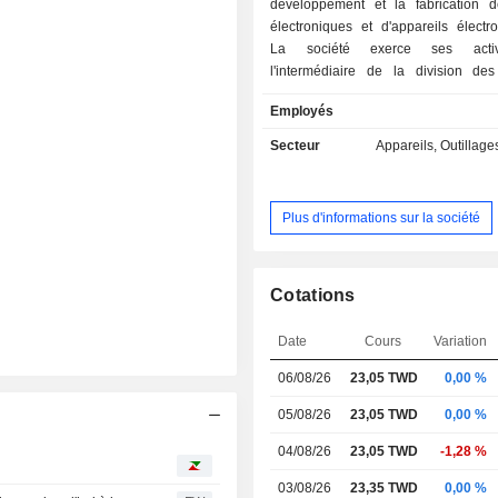
développement et la fabrication d
électroniques et d'appareils électr
La société exerce ses activ
l'intermédiaire de la division des
électroménagers et de la division él
Employés
La division électroménager fab
climatiseurs, des réfrigérateurs, des
Secteur
Appareils, Outillages
laver, des déshumidificateurs, des fou
ondes et autres. La division él
fabrique des moniteurs à
Plus d'informations sur la société
électroluminescentes (DEL), des
numériques, des contrôleurs do
intelligents, des moniteurs de réseau 
et autres. Elle distribue ses produ
Cotations
marché intérieur et sur les marchés
notamment en Amérique, en Europe, 
Date
Cours
Variation
au Moyen-Orient.
06/08/26
23,05 TWD
0,00 %
05/08/26
23,05 TWD
0,00 %
04/08/26
23,05 TWD
-1,28 %
03/08/26
23,35 TWD
0,00 %