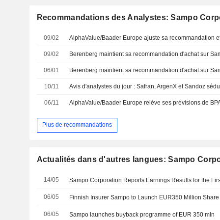
Recommandations des Analystes: Sampo Corp
09/02
09/02
06/01
10/11
06/11
Plus de recommandations
Actualités dans d'autres langues: Sampo Corpo
14/05
06/05
Finnish Insurer Sampo to Launch EUR350 Million Shar
06/05
Sampo launches buyback programme of EUR 350 mln