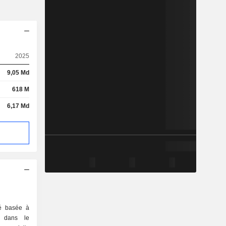
2025
9,05 Md
618 M
6,17 Md
té basée à
e dans le