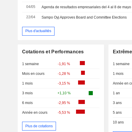
04/05
Agenda de resultados empresariales del 4 al 8 de mayo
22/04
Sampo Oyj Approves Board and Committee Elections
Plus d'actualités
Cotations et Performances
Extrême
1 semaine
-1,91 %
1 semaine
Mois en cours
-1,28 %
1 mois
1 mois
-3,15 %
Année en c
3 mois
+1,10 %
1 an
6 mois
-2,95 %
3 ans
Année en cours
-5,53 %
5 ans
10 ans
Plus de cotations