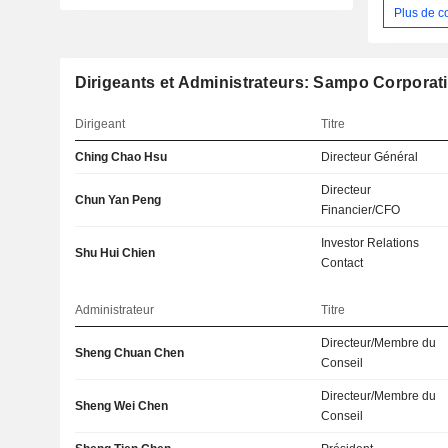
Plus de c
Dirigeants et Administrateurs: Sampo Corporat
Dirigeant
Titre
Ching Chao Hsu
Directeur Général
Directeur
Chun Yan Peng
Financier/CFO
Investor Relations
Shu Hui Chien
Contact
Administrateur
Titre
Directeur/Membre du
Sheng Chuan Chen
Conseil
Directeur/Membre du
Sheng Wei Chen
Conseil