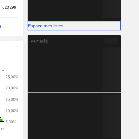
623 299
Espace mes listes
s
Palmarès