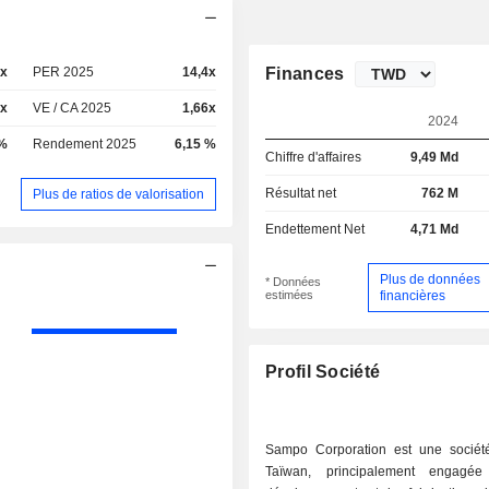
4x
PER 2025
14,4x
Finances
7x
VE / CA 2025
1,66x
2024
 %
Rendement 2025
6,15 %
Chiffre d'affaires
9,49 Md
Résultat net
762 M
Plus de ratios de valorisation
Endettement Net
4,71 Md
Plus de données
* Données
estimées
financières
Profil Société
Sampo Corporation est une socié
Taïwan, principalement engagé