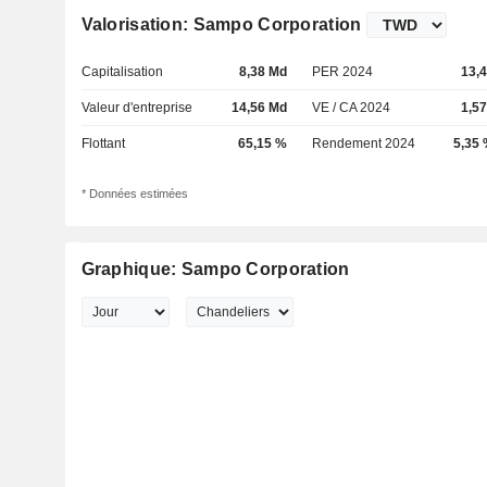
Valorisation: Sampo Corporation
Capitalisation
8,38 Md
PER 2024
13,
Valeur d'entreprise
14,56 Md
VE / CA 2024
1,5
Flottant
65,15 %
Rendement 2024
5,35
* Données estimées
Graphique: Sampo Corporation