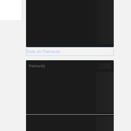
Suite du Palmarès
Palmarès