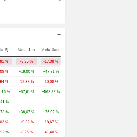
-
-
ia. 5j.
Varia. 1an
Varia. 3ans
Capi.($)
,91 %
-8,35 %
-17,38 %
260 M
,08 %
+19,00 %
+47,31 %
95,31 Md
,94 %
-12,33 %
-10,08 %
28,36 Md
,16 %
+57,61 %
+568,88 %
25,35 Md
,41 %
-
-
11,25 Md
,78 %
+38,07 %
+75,02 %
7,12 Md
,03 %
-19,32 %
-18,67 %
4,87 Md
,92 %
-8,26 %
-41,40 %
3,79 Md