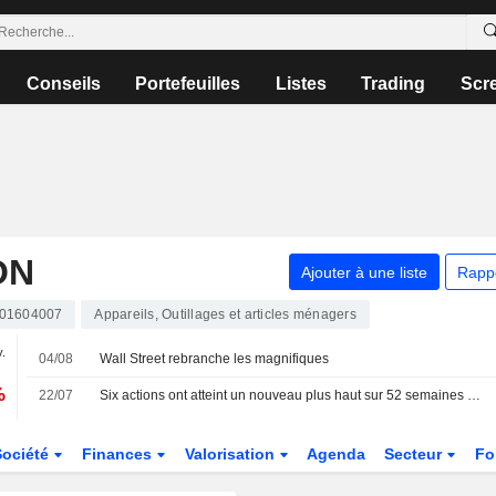
Conseils
Portefeuilles
Listes
Trading
Scr
ON
Ajouter à une liste
Rapp
01604007
Appareils, Outillages et articles ménagers
v.
04/08
Wall Street rebranche les magnifiques
%
22/07
Six actions ont atteint un nouveau plus haut sur 52 semaines aujourd'hui à la Bourse de Stockholm
Société
Finances
Valorisation
Agenda
Secteur
Fo