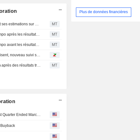
oration
Plus de données financières
AlphaValue/Baader Europe ajuste sa recommandation et ses estimations sur Sampo après des résultats 2025 supérieurs aux attentes
MT
Berenberg maintient sa recommandation d'achat sur Sampo après les résultats du quatrième trimestre 2025 ; objectif de cours relevé
MT
Berenberg maintient sa recommandation d'achat sur Sampo avant les résultats du quatrième trimestre 2025
MT
Avis d'analystes du jour : Safran, ArgenX et Sandoz séduisent, nouveau suivi sur Exail
AlphaValue/Baader Europe relève ses prévisions de BPA après des résultats trimestriels conformes aux attentes pour Sampo
MT
ration
Sampo Corporation Reports Earnings Results for the First Quarter Ended March 31, 2026
e Buyback