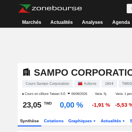
Marchés
Actualités
Analyses
Agenda
SAMPO CORPORATI
Cours Sampo Corporation
Actions
1604
TW00
Cours en clôture
Taiwan S.E.
06/08/2026
Varia. 5j.
Varia. 1 jan
23,05
0,00 %
TWD
-1,91 %
-5,53 
Synthèse
Cotations
Graphiques
Actualités