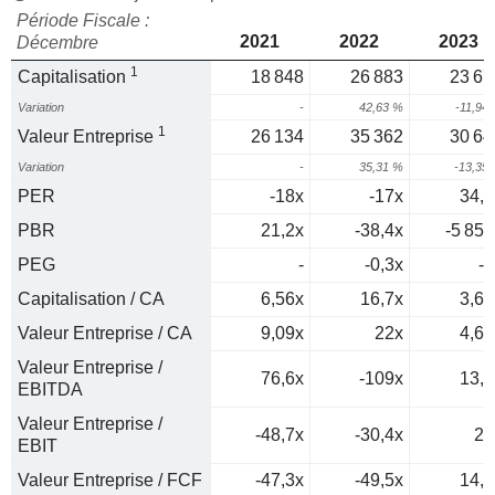
Période Fiscale :
2021
2022
2023
Décembre
1
Capitalisation
18 848
26 883
23 67
Variation
-
42,63 %
-11,94
1
Valeur Entreprise
26 134
35 362
30 64
Variation
-
35,31 %
-13,35
PER
-18x
-17x
34,2
PBR
21,2x
-38,4x
-5 850
PEG
-
-0,3x
-0
Capitalisation / CA
6,56x
16,7x
3,62
Valeur Entreprise / CA
9,09x
22x
4,69
Valeur Entreprise /
76,6x
-109x
13,8
EBITDA
Valeur Entreprise /
-48,7x
-30,4x
25
EBIT
Valeur Entreprise / FCF
-47,3x
-49,5x
14,9