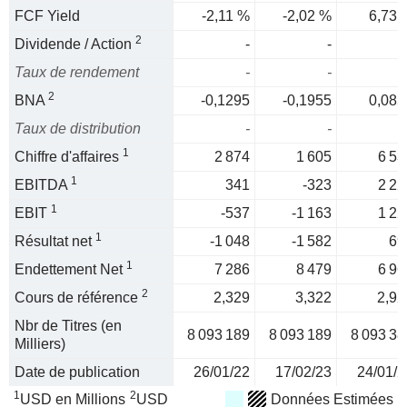
FCF Yield
-2,11 %
-2,02 %
6,73 
2
Dividende / Action
-
-
Taux de rendement
-
-
2
BNA
-0,1295
-0,1955
0,085
Taux de distribution
-
-
1
Chiffre d'affaires
2 874
1 605
6 53
1
EBITDA
341
-323
2 22
1
EBIT
-537
-1 163
1 22
1
Résultat net
-1 048
-1 582
69
1
Endettement Net
7 286
8 479
6 96
2
Cours de référence
2,329
3,322
2,92
Nbr de Titres (en
8 093 189
8 093 189
8 093 38
Milliers)
Date de publication
26/01/22
17/02/23
24/01/2
1
2
USD en Millions
USD
Données Estimées