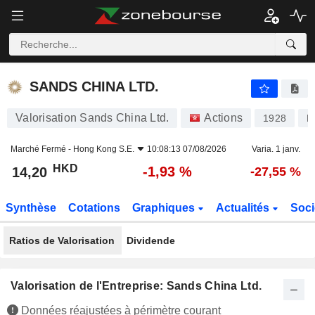
SANDS CHINA LTD.
14,20
$
-1,93 %
SANDS CHINA LTD.
Valorisation Sands China Ltd.
Actions
1928
K
Marché Fermé -
Hong Kong S.E.
10:08:13 07/08/2026
Varia. 1 janv.
HKD
-1,93 %
14,20
-27,55 %
Synthèse
Cotations
Graphiques
Actualités
Soci
Ratios de Valorisation
Dividende
Valorisation de l'Entreprise: Sands China Ltd.
Données réajustées à périmètre courant