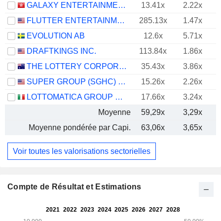
GALAXY ENTERTAINMENT GROUP LIMITED
13.41x
2.22x
FLUTTER ENTERTAINMENT PLC
285.13x
1.47x
EVOLUTION AB
12.6x
5.71x
DRAFTKINGS INC.
113.84x
1.86x
THE LOTTERY CORPORATION LIMITED
35.43x
3.86x
SUPER GROUP (SGHC) LIMITED
15.26x
2.26x
LOTTOMATICA GROUP S.P.A.
17.66x
3.24x
Moyenne
59,29x
3,29x
Moyenne pondérée par Capi.
63,06x
3,65x
Voir toutes les valorisations sectorielles
Compte de Résultat et Estimations