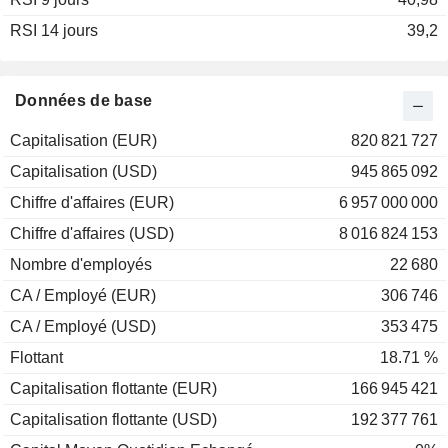
RSI 14 jours
2001
+28,57 %
39,2
2000
-14,97 %
1999
-14,16 %
Données de base
1998
+0,38 %
Capitalisation (EUR)
820 821 727
1997
+23,78 %
Capitalisation (USD)
945 865 092
1996
-20,90 %
Chiffre d'affaires (EUR)
6 957 000 000
1995
+0,04 %
Chiffre d'affaires (USD)
8 016 824 153
1994
-10,35 %
Nombre d'employés
22 680
1993
-1,48 %
CA / Employé (EUR)
306 746
1992
+34,76 %
CA / Employé (USD)
353 475
1991
+11,42 %
Flottant
18.71 %
1990
-31,61 %
Capitalisation flottante (EUR)
166 945 421
1989
+11,33 %
Capitalisation flottante (USD)
192 377 761
1988
+47,20 %