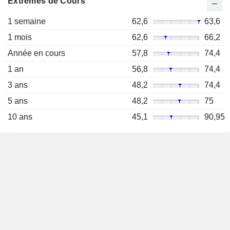
Extrêmes de Cours
1 semaine
62,6
63,6
1 mois
62,6
66,2
Année en cours
57,8
74,4
1 an
56,8
74,4
3 ans
48,2
74,4
5 ans
48,2
75
10 ans
45,1
90,95