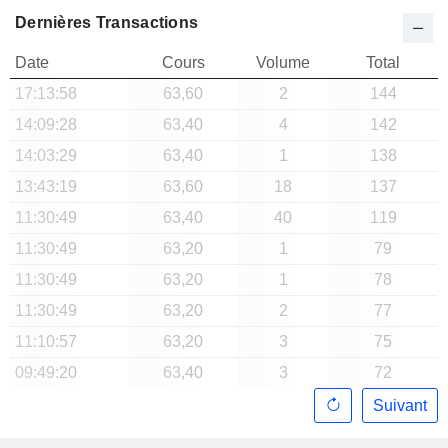
Dernières Transactions
Date
Cours
Volume
Total
17:13:58
63,60
2
144
14:09:28
63,40
4
142
14:03:29
63,40
1
138
13:43:19
63,60
18
137
11:30:49
63,40
40
119
11:30:49
63,20
1
79
11:30:49
63,20
1
78
11:30:49
63,20
2
77
11:10:57
63,20
3
75
09:49:20
63,40
3
72
Suivant