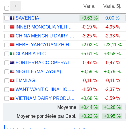
Varia.
Varia. 5j.
SAVENCIA
+0,63 %
0,00 %
INNER MONGOLIA YILI INDUSTRIAL GROUP CO., LTD.
-0,19 %
-4,95 %
CHINA MENGNIU DAIRY COMPANY LIMITED
-3,25 %
-2,33 %
+
HEBEI YANGYUAN ZHIHUI BEVERAGE CO., LTD.
+2,02 %
+23,11 %
+
GLANBIA PLC
+5,61 %
+3,58 %
+
FONTERRA CO-OPERATIVE GROUP LIMITED
-0,47 %
-0,47 %
+
NESTLÉ (MALAYSIA)
+0,59 %
+0,79 %
+
EMMI AG
-0,11 %
-0,11 %
+
WANT WANT CHINA HOLDINGS LIMITED
-1,50 %
-2,37 %
-
VIETNAM DAIRY PRODUCTS
+0,68 %
-3,59 %
Moyenne
+0,44 %
+1,28 %
+
Moyenne pondérée par Capi.
+0,22 %
+0,95 %
+