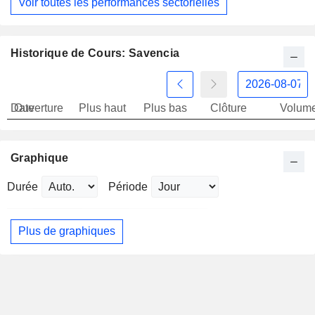
Voir toutes les performances sectorielles
Historique de Cours: Savencia
Date
Ouverture
Plus haut
Plus bas
Clôture
Volum
Graphique
Durée
Période
Plus de graphiques