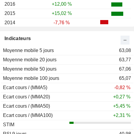
2016
+12,00 %
2015
+15,02 %
2014
-7,76 %
2013
+22,93 %
Indicateurs
2012
-5,39 %
Moyenne mobile 5 jours
2011
-19,65 %
63,08
Moyenne mobile 20 jours
2010
+13,79 %
63,77
Moyenne mobile 50 jours
2009
+10,77 %
67,06
Moyenne mobile 100 jours
2008
-36,36 %
65,07
Ecart cours / (MMA5)
2007
+0,21 %
-0,82 %
Ecart cours / (MMA20)
2006
+51,41 %
+0,27 %
Ecart cours / (MMA50)
2005
-7,22 %
+5,45 %
Ecart cours / (MMA100)
2004
+23,58 %
+2,31 %
STIM
2003
+5,29 %
RSI 9 jours
2002
-8,89 %
40,98