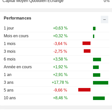
Capital Moyen Quotidien Echangé
0%
1987
-19,06 %
1986
+45,44 %
Performances
1985
-0,68 %
1984
-9,31 %
1 jour
+0,63 %
1983
+71,60 %
Mois en cours
+0,32 %
1982
+23,60 %
1 mois
-3,64 %
1981
-4,23 %
3 mois
-2,75 %
1980
+9,28 %
6 mois
+3,58 %
Année en cours
+1,92 %
1 an
+2,91 %
3 ans
+17,78 %
5 ans
-9,66 %
10 ans
+8,46 %