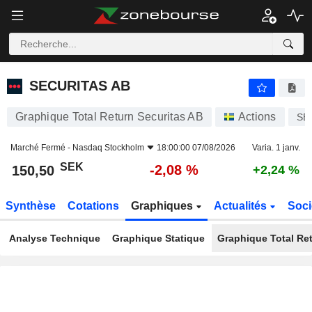
SECURITAS AB
150,50
kr
-2,08 %
SECURITAS AB
Graphique Total Return Securitas AB
Actions
SE
Marché Fermé -
Nasdaq Stockholm
18:00:00 07/08/2026
Varia. 1 janv.
SEK
-2,08 %
150,50
+2,24 %
Synthèse
Cotations
Graphiques
Actualités
Soci
Analyse Technique
Graphique Statique
Graphique Total Re