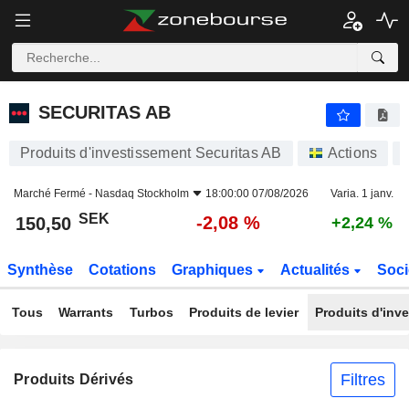
SECURITAS AB
150,50
kr
-2,08 %
SECURITAS AB
Produits d'investissement Securitas AB
Actions
Marché Fermé -
Nasdaq Stockholm
18:00:00 07/08/2026
Varia. 1 janv.
SEK
-2,08 %
150,50
+2,24 %
Synthèse
Cotations
Graphiques
Actualités
Soci
Tous
Warrants
Turbos
Produits de levier
Produits d'inv
Filtres
Produits Dérivés