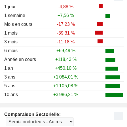
1 jour
-4,88 %
1 semaine
+7,56 %
Mois en cours
-17,23 %
1 mois
-39,31 %
3 mois
-11,18 %
6 mois
+69,49 %
Année en cours
+118,43 %
1 an
+450,10 %
3 ans
+1 084,01 %
5 ans
+1 105,08 %
10 ans
+3 986,21 %
Comparaison Sectorielle: