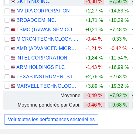
SK HYNIX INC.
-4,88 %
+7,56 %
+
NVIDIA CORPORATION
+2,27 %
+14,83 %
+
BROADCOM INC.
+1,71 %
+10,29 %
+
TSMC (TAIWAN SEMICONDUCTOR MANUFACTURING COMPANY)
+0,21 %
+7,48 %
+
MICRON TECHNOLOGY, INC.
-0,44 %
+0,33 %
+
AMD (ADVANCED MICRO DEVICES)
-1,21 %
-0,42 %
+
INTEL CORPORATION
+1,84 %
+11,54 %
+
ARM HOLDINGS PLC
-1,43 %
+16,99 %
+
TEXAS INSTRUMENTS INCORPORATED
+2,76 %
+2,63 %
+
MARVELL TECHNOLOGY GROUP LTD
+3,89 %
+19,32 %
+
Moyenne
-0,49 %
+7,92 %
+
Moyenne pondérée par Capi.
-0,46 %
+9,68 %
+
Voir toutes les performances sectorielles