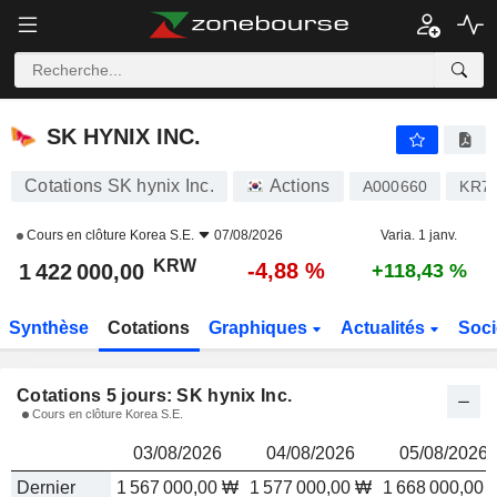
SK HYNIX INC.
1 422 000,00
₩
SK HYNIX INC.
Cotations SK hynix Inc.
Actions
A000660
KR7
Cours en clôture
Korea S.E.
07/08/2026
Varia. 1 janv.
KRW
-4,88 %
1 422 000,00
+118,43 %
Synthèse
Cotations
Graphiques
Actualités
Soci
Cotations 5 jours: SK hynix Inc.
Cours en clôture Korea S.E.
03/08/2026
04/08/2026
05/08/2026
Dernier
1 567 000,00 ₩
1 577 000,00 ₩
1 668 000,00 