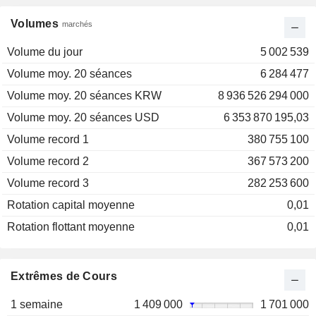
Volumes
marchés
Volume du jour
5 002 539
Volume moy. 20 séances
6 284 477
Volume moy. 20 séances KRW
8 936 526 294 000
Volume moy. 20 séances USD
6 353 870 195,03
Volume record 1
380 755 100
Volume record 2
367 573 200
Volume record 3
282 253 600
Rotation capital moyenne
0,01
Rotation flottant moyenne
0,01
Extrêmes de Cours
1 semaine
1 409 000
1 701 000