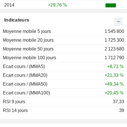
2014
+29,76 %
2013
+42,91 %
Indicateurs
2012
+17,31 %
Moyenne mobile 5 jours
2011
-8,54 %
1 545 800
Moyenne mobile 20 jours
2010
+3,67 %
1 725 300
Moyenne mobile 50 jours
2009
+245,52 %
2 123 680
Moyenne mobile 100 jours
2008
-74,18 %
1 712 790
Ecart cours / (MMA5)
2007
-28,81 %
+8,71 %
Ecart cours / (MMA20)
2006
+3,26 %
+21,33 %
Ecart cours / (MMA50)
2005
+203,00 %
+49,34 %
Ecart cours / (MMA100)
2004
+108,04 %
+20,45 %
RSI 9 jours
2003
-4,76 %
37,33
RSI 14 jours
2002
-88,43 %
39
2001
-39,88 %