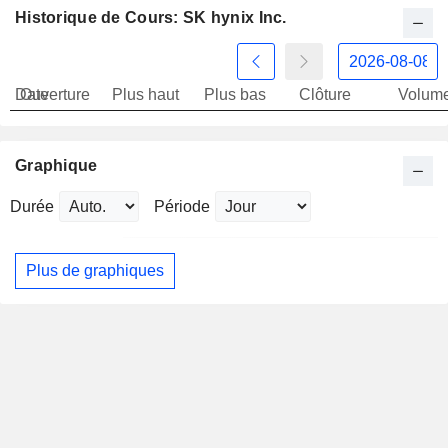
Historique de Cours: SK hynix Inc.
Date
Ouverture
Plus haut
Plus bas
Clôture
Volum
Graphique
Durée
Période
Plus de graphiques