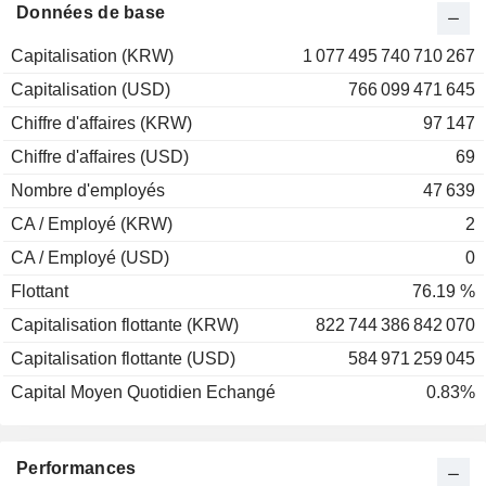
2000
-83,30 %
Données de base
1999
-20,98 %
Capitalisation (KRW)
1 077 495 740 710 267
1998
+41,86 %
Capitalisation (USD)
766 099 471 645
1997
-6,52 %
Chiffre d'affaires (KRW)
97 147
1996
0,00 %
Chiffre d'affaires (USD)
69
Nombre d'employés
47 639
CA / Employé (KRW)
2
CA / Employé (USD)
0
Flottant
76.19 %
Capitalisation flottante (KRW)
822 744 386 842 070
Capitalisation flottante (USD)
584 971 259 045
Capital Moyen Quotidien Echangé
0.83%
Performances