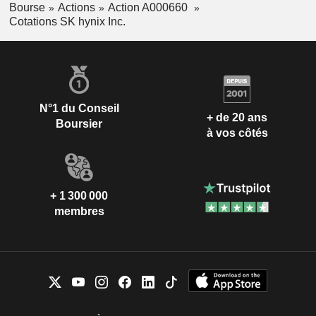
Bourse
Actions
Action A000660
Cotations SK hynix Inc.
N°1 du Conseil
+ de 20 ans
Boursier
à vos côtés
+ 1 300 000
membres