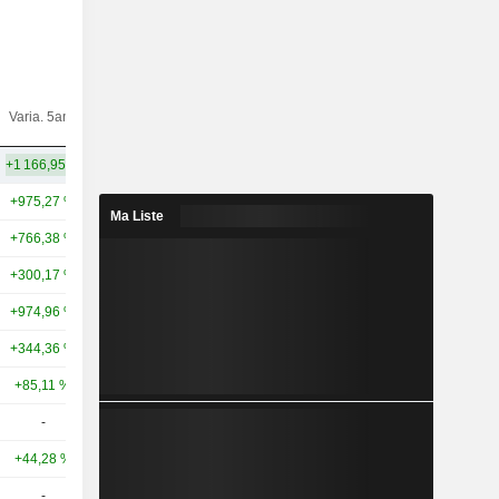
Varia.
Varia. 5ans
Capi.($)
10ans
+1 166,95 %
+4 195,98 %
766 Md
+975,27 %
+14 950,86 %
5 304 Md
Ma Liste
+766,38 %
+2 372,17 %
2 001 Md
+300,17 %
+1 236,16 %
1 900 Md
+974,96 %
+5 970,73 %
996 Md
+344,36 %
+7 302,12 %
799 Md
+85,11 %
+185,33 %
503 Md
-
-
306 Md
+44,28 %
+296,86 %
254 Md
-
-
169 Md