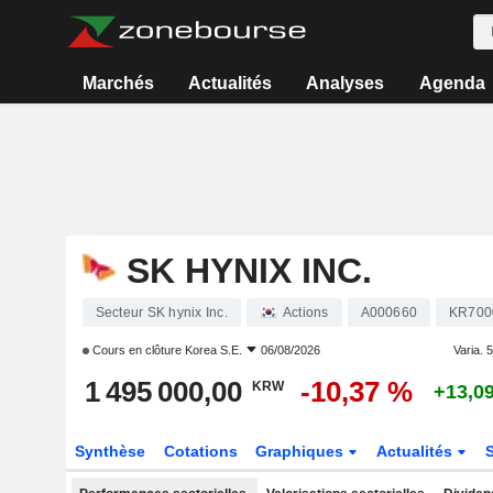
Marchés
Actualités
Analyses
Agenda
SK HYNIX INC.
Secteur SK hynix Inc.
Actions
A000660
KR700
Cours en clôture
Korea S.E.
06/08/2026
Varia. 5
1 495 000,00
-10,37 %
KRW
+13,0
Synthèse
Cotations
Graphiques
Actualités