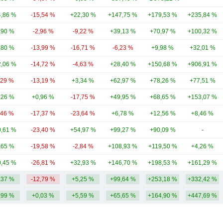
,86 %
-15,54 %
+22,30 %
+147,75 %
+179,53 %
+235,84 %
,90 %
-2,96 %
-9,22 %
+39,13 %
+70,97 %
+100,32 %
,80 %
-13,99 %
-16,71 %
-6,23 %
+9,98 %
+32,01 %
,06 %
-14,72 %
-4,63 %
+28,40 %
+150,68 %
+906,91 %
,29 %
-13,19 %
+3,34 %
+62,97 %
+78,26 %
+77,51 %
,26 %
+0,96 %
-17,75 %
+49,95 %
+68,65 %
+153,07 %
,46 %
-17,37 %
-23,64 %
+6,78 %
+12,56 %
+8,46 %
,61 %
-23,40 %
+54,97 %
+99,27 %
+90,09 %
-
,65 %
-19,58 %
-2,84 %
+108,93 %
+119,50 %
+4,26 %
,45 %
-26,81 %
+32,93 %
+146,70 %
+198,53 %
+161,29 %
,37 %
-12,79 %
+5,25 %
+99,64 %
+253,18 %
+332,42 %
,99 %
+0,03 %
+5,59 %
+65,65 %
+164,90 %
+447,69 %