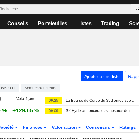
Conseils
Portefeuilles
Listes
Trading
Scr
Ajouter à une liste
Rapp
0660001
Semi-conducteurs
j.
Varia. 1 janv.
09:25
La Bourse de Corée du Sud enregistre sa septième semaine consécutive de baisse, plombée par les doutes sur l'IA et les puces
9 %
+129,65 %
09:09
SK Hynix annoncera des mesures de retour aux actionnaires supplémentaires au troisième trimestre
Société
Finances
Valorisation
Consensus
Ratings