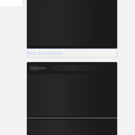
Suite du Palmarès
Palmarès