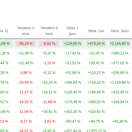
Variation 1
Variation 3
Varia. 1
ia. 5j.
Varia. 1an
Varia. 3ans
mois
mois
janv.
,09 %
-36,19 %
-6,62 %
+129,65 %
+478,34 %
+1 144,80 %
,28 %
+11,99 %
+5,37 %
+17,42 %
+22,05 %
+390,13 %
,44 %
+12,48 %
-1,15 %
+21,52 %
+39,41 %
+377,02 %
,26 %
-3,86 %
+5,11 %
+52,58 %
+110,22 %
+326,90 %
,78 %
-10,49 %
+32,24 %
+208,84 %
+710,32 %
+1 160,86 %
,80 %
-11,37 %
+16,11 %
+128,46 %
+199,95 %
+322,45 %
,52 %
-18,32 %
-11,68 %
+170,49 %
+389,02 %
+184,04 %
,69 %
-11,04 %
+20,81 %
+162,26 %
+110,61 %
-
,13 %
-8,27 %
-3,81 %
+60,47 %
+49,75 %
+65,28 %
,65 %
-34,07 %
+9,95 %
+357,40 %
+1 975,22 %
-