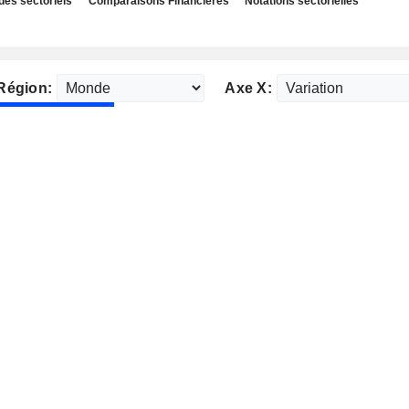
des sectoriels
Comparaisons Financières
Notations sectorielles
Région:
Axe X: