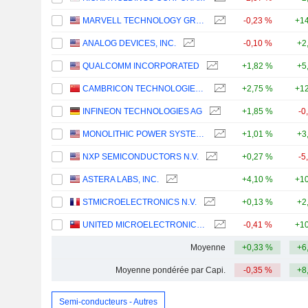
MARVELL TECHNOLOGY GROUP LTD
-0,23 %
+14
ANALOG DEVICES, INC.
-0,10 %
+2
QUALCOMM INCORPORATED
+1,82 %
+5
CAMBRICON TECHNOLOGIES CORPORATION LIMITED
+2,75 %
+12
INFINEON TECHNOLOGIES AG
+1,85 %
-0
MONOLITHIC POWER SYSTEMS, INC.
+1,01 %
+3
NXP SEMICONDUCTORS N.V.
+0,27 %
-5
ASTERA LABS, INC.
+4,10 %
+10
STMICROELECTRONICS N.V.
+0,13 %
+2
UNITED MICROELECTRONICS CORPORATION
-0,41 %
+10
Moyenne
+0,33 %
+6
Moyenne pondérée par Capi.
-0,35 %
+8
Semi-conducteurs - Autres