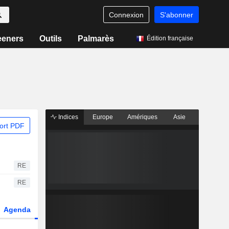
Connexion
S'abonner
eeners
Outils
Palmarès
Édition française
Indices
Europe
Amériques
Asie
ort PDF
RE
RE
Agenda
Secteur
Fonds et ETFs