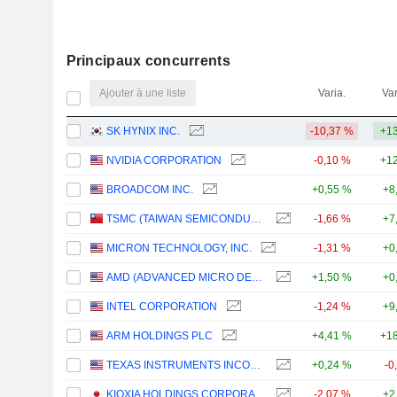
Principaux concurrents
Ajouter à une liste
Varia.
Var
SK HYNIX INC.
-10,37 %
+13
NVIDIA CORPORATION
-0,10 %
+12
BROADCOM INC.
+0,55 %
+8
TSMC (TAIWAN SEMICONDUCTOR MANUFACTURING COMPANY)
-1,66 %
+7
MICRON TECHNOLOGY, INC.
-1,31 %
+0
AMD (ADVANCED MICRO DEVICES)
+1,50 %
+0
INTEL CORPORATION
-1,24 %
+9
ARM HOLDINGS PLC
+4,41 %
+18
TEXAS INSTRUMENTS INCORPORATED
+0,24 %
-0
KIOXIA HOLDINGS CORPORATION
-2,07 %
+2