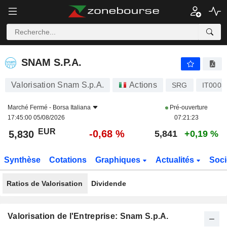
SNAM S.P.A.
5,830
€
-0,68 %
SNAM S.P.A.
Valorisation Snam S.p.A.
Actions
SRG
IT0003
Marché Fermé -
Borsa Italiana
Pré-ouverture
17:45:00 05/08/2026
07:21:23
EUR
-0,68 %
5,830
5,841
+0,19 %
Synthèse
Cotations
Graphiques
Actualités
Soci
Ratios de Valorisation
Dividende
Valorisation de l'Entreprise: Snam S.p.A.