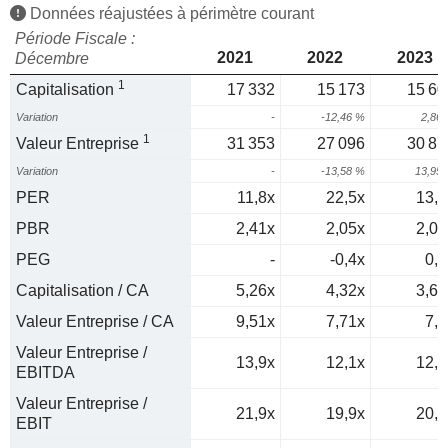
Données réajustées à périmètre courant
Période Fiscale :
2021
2022
2023
Décembre
1
Capitalisation
17 332
15 173
15 60
Variation
-
-12,46 %
2,86
1
Valeur Entreprise
31 353
27 096
30 87
Variation
-
-13,58 %
13,95
PER
11,8x
22,5x
13,8
PBR
2,41x
2,05x
2,04
PEG
-
-0,4x
0,2
Capitalisation / CA
5,26x
4,32x
3,64
Valeur Entreprise / CA
9,51x
7,71x
7,2
Valeur Entreprise /
13,9x
12,1x
12,8
EBITDA
Valeur Entreprise /
21,9x
19,9x
20,9
EBIT