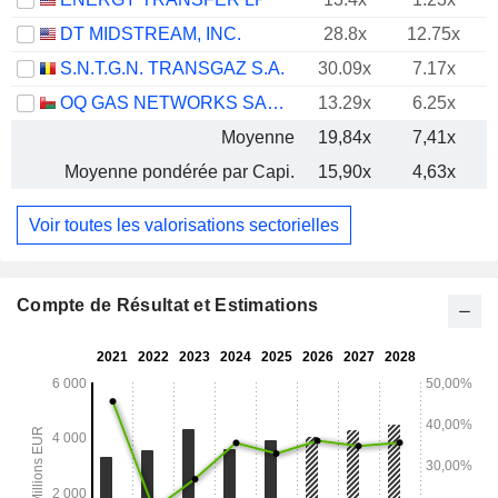
DT MIDSTREAM, INC.
28.8x
12.75x
S.N.T.G.N. TRANSGAZ S.A.
30.09x
7.17x
OQ GAS NETWORKS SAOG
13.29x
6.25x
Moyenne
19,84x
7,41x
Moyenne pondérée par Capi.
15,90x
4,63x
Voir toutes les valorisations sectorielles
Compte de Résultat et Estimations