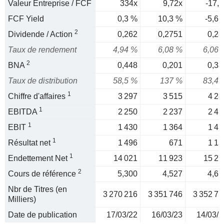
Valeur Entreprise / FCF
334x
9,72x
-17,8
FCF Yield
0,3 %
10,3 %
-5,6 
2
Dividende / Action
0,262
0,2751
0,28
Taux de rendement
4,94 %
6,08 %
6,06 
2
BNA
0,448
0,201
0,33
Taux de distribution
58,5 %
137 %
83,4 
1
Chiffre d'affaires
3 297
3 515
4 28
1
EBITDA
2 250
2 237
2 41
1
EBIT
1 430
1 364
1 47
1
Résultat net
1 496
671
1 13
1
Endettement Net
14 021
11 923
15 27
2
Cours de référence
5,300
4,527
4,65
Nbr de Titres (en
3 270 216
3 351 746
3 352 75
Milliers)
Date de publication
17/03/22
16/03/23
14/03/2