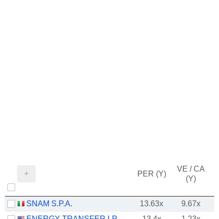
VE / CA
PER (Y)
(Y)
SNAM S.P.A.
13.63x
9.67x
ENERGY TRANSFER LP
13.4x
1.23x