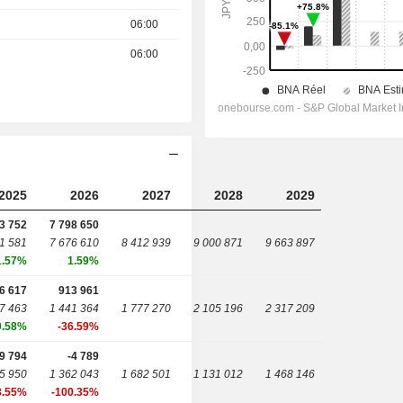
06:00
06:00
2025
2026
2027
2028
2029
3 752
7 798 650
1 581
7 676 610
8 412 939
9 000 871
9 663 897
1.57%
1.59%
6 617
913 961
7 463
1 441 364
1 777 270
2 105 196
2 317 209
0.58%
-36.59%
9 794
-4 789
5 950
1 362 043
1 682 501
1 131 012
1 468 146
8.55%
-100.35%