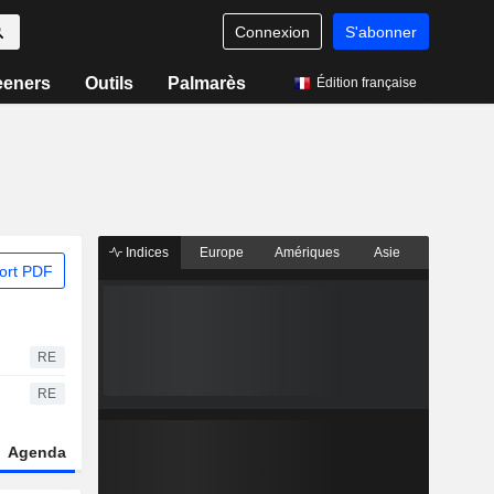
Connexion
S'abonner
eeners
Outils
Palmarès
Édition française
Indices
Europe
Amériques
Asie
ort PDF
RE
RE
Agenda
Secteur
Dérivés
Fonds et ETFs