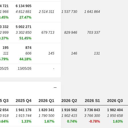
4 721
6 134 905
1 966
4 812 881
2 514 311
1 537 730
1 641 864
8.45%
27.47%
3 332
5 002 271
2 999
3 302 850
679 713
829 946
703 337
9.37%
51.45%
195
874
111
606
145
146
131
5.79%
44.18%
05/25
13/05/26
-
5 Q3
2025 Q4
2026 Q1
2026 Q2
2026 S1
2026 Q3
2 654
1 941 176
1 820 341
1 916 502
3 736 843
1 982 404
0 918
1 915 744
1 790 500
1 902 415
3 766 300
1 950 658
0.64%
1.33%
1.67%
0.74%
-0.78%
1.63%