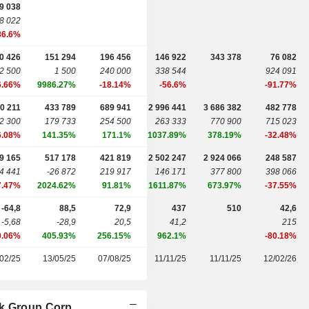
9 038
8 022
86.6%
0 426
151 294
196 456
146 922
343 378
76 082
2 500
1 500
240 000
338 544
924 091
6.66%
9986.27%
-18.14%
-56.6%
-91.77%
0 211
433 789
689 941
2 996 441
3 686 382
482 778
2 300
179 733
254 500
263 333
770 900
715 023
6.08%
141.35%
171.1%
1037.89%
378.19%
-32.48%
9 165
517 178
421 819
2 502 247
2 924 066
248 587
4 441
-26 872
219 917
146 171
377 800
398 066
7.47%
2024.62%
91.81%
1611.87%
673.97%
-37.55%
-64,8
88,5
72,9
437
510
42,6
-5,68
-28,9
20,5
41,2
215
0.06%
405.93%
256.15%
962.1%
-80.18%
02/25
13/05/25
07/08/25
11/11/25
11/11/25
12/02/26
nk Group Corp.