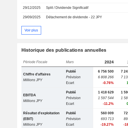
29/12/2025
Split / Dividende Significatif
29/09/2025
Détachement de dividende - 22 JPY
Voir plus
Historique des publications annuelles
2024
Période Fiscale
Mars
Publié
6 756 500
7 24
Chiffre d'affaires
Prévision
6 808 266
7 13
Millions JPY
Ecart
-0.76%
Publié
1 418 629
1 59
EBITDA
Prévision
1 597 544
1 58
Millions JPY
Ecart
-11.2%
Résultat d'exploitation
Publié
560 009
72
(EBIT)
Prévision
693 713
89
Millions JPY
Ecart
-19.27%
-1