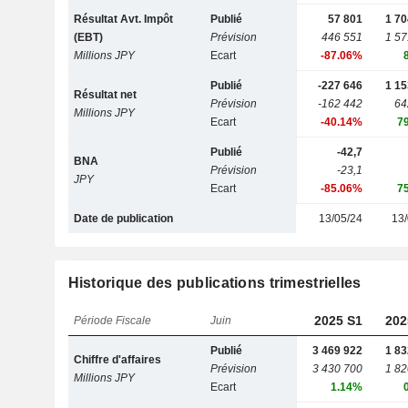
Résultat Avt. Impôt
Publié
57 801
1 70
(EBT)
Prévision
446 551
1 57
Millions JPY
Ecart
-87.06%
Publié
-227 646
1 15
Résultat net
Prévision
-162 442
64
Millions JPY
Ecart
-40.14%
7
Publié
-42,7
BNA
Prévision
-23,1
JPY
Ecart
-85.06%
7
Date de publication
13/05/24
13/
Historique des publications trimestrielles
2025 S1
202
Période Fiscale
Juin
Publié
3 469 922
1 83
Chiffre d'affaires
Prévision
3 430 700
1 82
Millions JPY
Ecart
1.14%