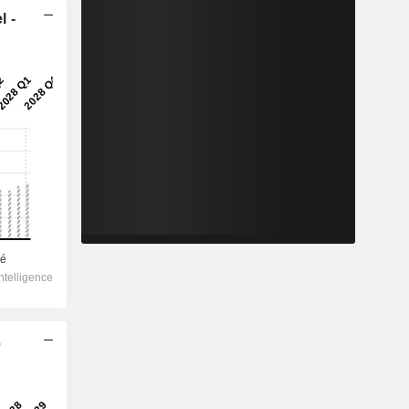
l -
e