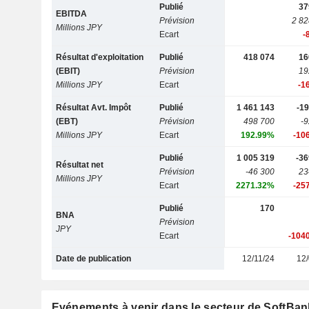
Publié
37
EBITDA
Prévision
2 82
Millions JPY
Ecart
-
Résultat d'exploitation
Publié
418 074
16
(EBIT)
Prévision
19
Millions JPY
Ecart
-1
Résultat Avt. Impôt
Publié
1 461 143
-19
(EBT)
Prévision
498 700
-9
Millions JPY
Ecart
192.99%
-10
Publié
1 005 319
-36
Résultat net
Prévision
-46 300
23
Millions JPY
Ecart
2271.32%
-25
Publié
170
BNA
Prévision
JPY
Ecart
-104
Date de publication
12/11/24
12/
Evénements à venir dans le secteur de SoftBa