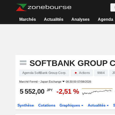
Marchés
Actualités
Analyses
Agenda
SOFTBANK GROUP C
Agenda SoftBank Group Corp.
Actions
9984
J
Marché Fermé -
Japan Exchange
08:30:00 07/08/2026
5 552,00
-2,51 %
JPY
Synthèse
Cotations
Graphiques
Actualités