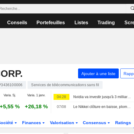
Conseils
Portefeuilles
Listes
Trading
Scr
ORP.
Ajouter à une liste
Rapp
P3436100006
Services de télécommunications sans fil
Varia. 5j.
Varia. 1 janv.
04:28
Nvidia va investir jusqu'à 3 milliards de dollars dans Lancium, le développeur du centre de données Stargate, selon The Information
+5,55 %
+26,18 %
07/08
Le Nikkei clôture en baisse, plombé par le repli des valeurs liées à l'IA
Société
Finances
Valorisation
Consensus
Ratings