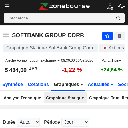
SOFTBANK GROUP CORP.
5 484,00
¥
-1,22 %
SOFTBANK GROUP CORP.
Graphique Statique SoftBank Group Corp.
Actions
Marché Fermé -
Japan Exchange
08:30:00 10/08/2026
Varia. 1 janv.
JPY
-1,22 %
5 484,00
+24,64 %
Synthèse
Cotations
Graphiques
Actualités
Soci
Analyse Technique
Graphique Statique
Graphique Total Re
Durée
Période