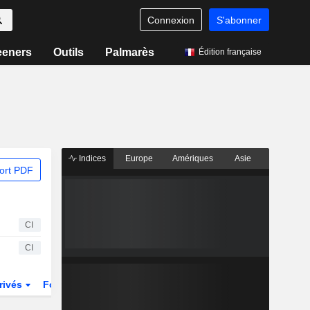
Connexion
S'abonner
eeners
Outils
Palmarès
Édition française
Indices
Europe
Amériques
Asie
ort PDF
CI
CI
rivés
Fonds et ETFs