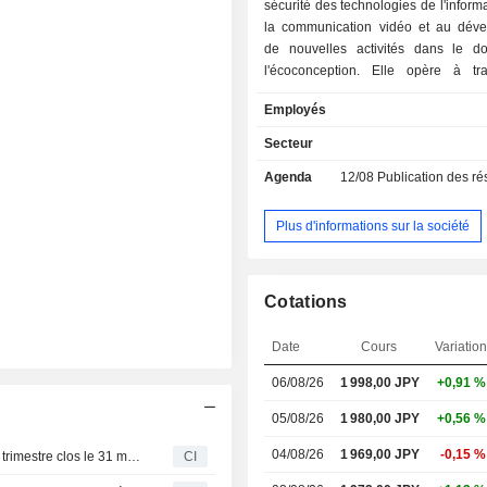
sécurité des technologies de l'informa
la communication vidéo et au dév
de nouvelles activités dans le 
l'écoconception. Elle opère à tra
segments. Le segment de la 
Employés
informatique développe des logiciel
contre-mesures de fuite d'info
Secteur
l'authentification et le contrôle d
Agenda
12/08
Publication des résultat
mesures de sécurité pour le télétra
mesures de cybersécurité en interne
des propositions de construction d
Plus d'informations sur la société
optimaux et des services d'exploi
clients. Le secteur de la communica
développe et vend la série Smart-tel
Cotations
système de transmission vidé
définition et à faible latence sur 
Date
Cours
Variation
mobiles. Le segment Eco New 
Development développe et vend des d
06/08/26
1 998,00
JPY
+0,91 %
semi-conducteurs mixtes anal
numériques et des systèmes de tr
05/08/26
1 980,00 JPY
+0,56 %
vidéo.
04/08/26
1 969,00 JPY
-0,15 %
Soliton Systems K.K. publie ses résultats pour le premier trimestre clos le 31 mars 2026
CI