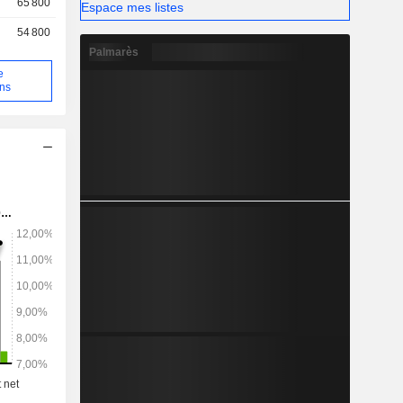
65 800
Espace mes listes
54 800
Palmarès
e
ons