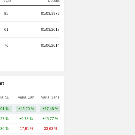
Age
Depuis
85
01/03/1979
61
01/03/2017
76
01/06/2014
et
ia. 5j.
Varia. 1an
Varia. 3ans
Capi.($)
,01 %
+45,20 %
+67,48 %
232 M
,27 %
+0,78 %
+45,77 %
500 Md
,36 %
-17,91 %
-33,63 %
1,15 Md