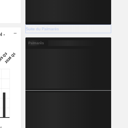
Suite du Palmarès
l -
Palmarès