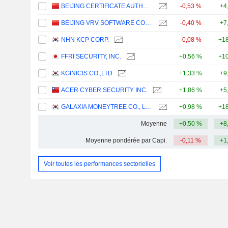
BEIJING CERTIFICATE AUTHORITY CO.,LTD.
-0,53 %
+4
BEIJING VRV SOFTWARE CORPORATION LIMITED
-0,40 %
+7
NHN KCP CORP.
-0,08 %
+18
FFRI SECURITY, INC.
+0,56 %
+10
KGINICIS CO.,LTD
+1,33 %
+9
ACER CYBER SECURITY INC.
+1,86 %
+5
GALAXIA MONEYTREE CO., LTD.
+0,98 %
+18
Moyenne
+0,50 %
+8
Moyenne pondérée par Capi.
-0,11 %
+1
Voir toutes les performances sectorielles