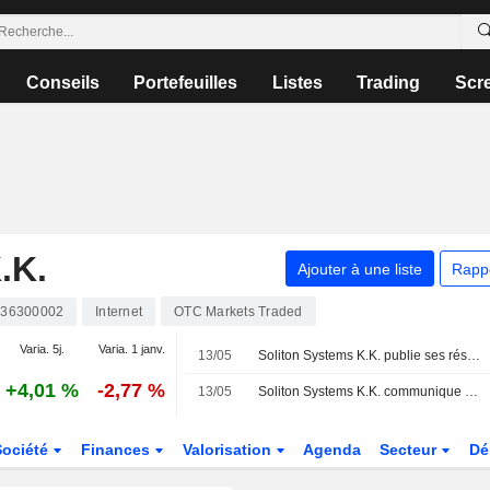
Conseils
Portefeuilles
Listes
Trading
Scr
.K.
Ajouter à une liste
Rapp
436300002
Internet
OTC Markets Traded
Varia. 5j.
Varia. 1 janv.
13/05
Soliton Systems K.K. publie ses résultats pour le premier trimestre clos le 31 mars 2026
+4,01 %
-2,77 %
13/05
Soliton Systems K.K. communique ses prévisions de dividende pour le deuxième trimestre de l'exercice clos le 31 décembre 2026
Société
Finances
Valorisation
Agenda
Secteur
Dé