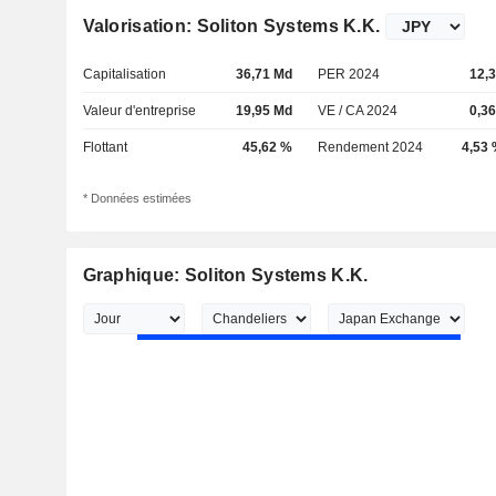
Valorisation: Soliton Systems K.K.
Capitalisation
36,71 Md
PER 2024
12,
Valeur d'entreprise
19,95 Md
VE / CA 2024
0,3
Flottant
45,62 %
Rendement 2024
4,53
* Données estimées
Graphique: Soliton Systems K.K.