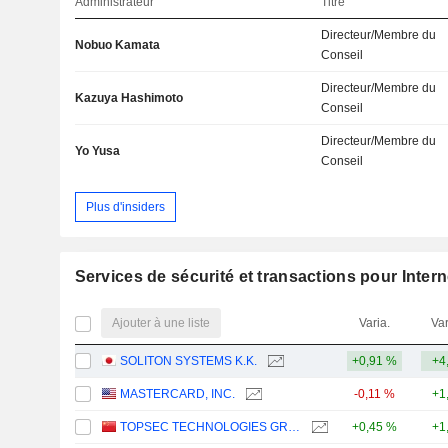
Administrateur
Titre
Directeur/Membre du
Nobuo Kamata
Conseil
Directeur/Membre du
Kazuya Hashimoto
Conseil
Directeur/Membre du
Yo Yusa
Conseil
Plus d'insiders
Services de sécurité et transactions pour Intern
Ajouter à une liste
Varia.
Var
SOLITON SYSTEMS K.K.
+0,91 %
+4
MASTERCARD, INC.
-0,11 %
+1
TOPSEC TECHNOLOGIES GROUP INC.
+0,45 %
+1