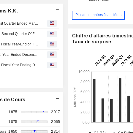
ems K.K.
Plus de données financières
Soliton Systems K.K. Reports Earnings Results for the First Quarter Ended March 31, 2026
Soliton Systems K.K. Provided Dividend Guidance for the Second Quarter Of Fiscal Year Ending December 31, 2026
Chiffre d'affaires trimestrie
Taux de surprise
Soliton Systems K.K. Provides Dividend Guidance for the Fiscal Year-End of Fiscal Year Ending December 31, 2026
Soliton Systems K.K. Announces Cash Dividend for Fiscal Year Ended December 31, 2025, Payable on March 27, 2026
Soliton Systems K.K. Provides Earnings Guidance for the Fiscal Year Ending December 31, 2026
s de Cours
1 875
2 017
1 875
2 065
ours
1 650
2 314