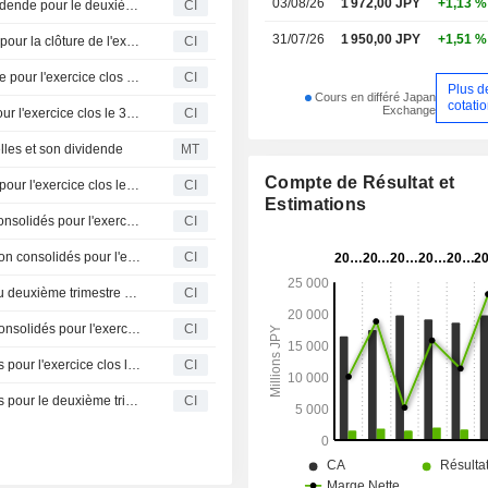
03/08/26
1 972,00 JPY
+1,13 %
Soliton Systems K.K. communique ses prévisions de dividende pour le deuxième trimestre de l'exercice clos le 31 décembre 2026
CI
31/07/26
1 950,00 JPY
+1,51 %
Soliton Systems K.K. publie ses prévisions de dividende pour la clôture de l'exercice se terminant le 31 décembre 2026
CI
Soliton Systems K.K. annonce un dividende en numéraire pour l'exercice clos le 31 décembre 2025, payable le 27 mars 2026
CI
Plus d
Cours en différé Japan
cotati
Exchange
Soliton Systems K.K. publie ses prévisions financières pour l'exercice clos le 31 décembre 2026
CI
lles et son dividende
MT
Compte de Résultat et
Soliton Systems K.K. révise ses prévisions de dividende pour l'exercice clos le 31 décembre 2025
CI
Estimations
Soliton Systems K.K. révise ses prévisions de résultats consolidés pour l'exercice clos le 31 décembre 2025
CI
Soliton Systems K.K. révise ses prévisions de résultats non consolidés pour l'exercice clos le 31 décembre 2025
CI
Soliton Systems K.K. annonce un dividende pour la fin du deuxième trimestre de l'exercice se terminant le 31 décembre 2025
CI
Soliton Systems K.K. publie ses prévisions de résultats consolidés pour l'exercice clos le 31 décembre 2025
CI
Soliton Systems K.K. fournit des prévisions de dividendes pour l'exercice clos le 31 décembre 2025
CI
Soliton Systems K.K. fournit des prévisions de dividendes pour le deuxième trimestre de l'exercice clos le 31 décembre 2025
CI