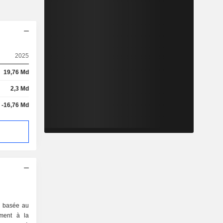
2025
19,76 Md
2,3 Md
-16,76 Md
é basée au
ement à la