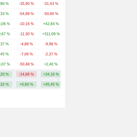
,90 %
-35,90 %
-31,43 %
912 M
,33 %
-54,89 %
-50,60 %
537 M
,06 %
-10,16 %
+42,84 %
351 M
,67 %
-11,30 %
+311,09 %
265 M
,37 %
-4,89 %
-9,98 %
183 M
,45 %
-7,06 %
-2,37 %
150 M
,07 %
-50,48 %
+2,40 %
140 M
,20 %
-14,66 %
+34,16 %
50,42 Md
,32 %
+0,60 %
+45,45 %