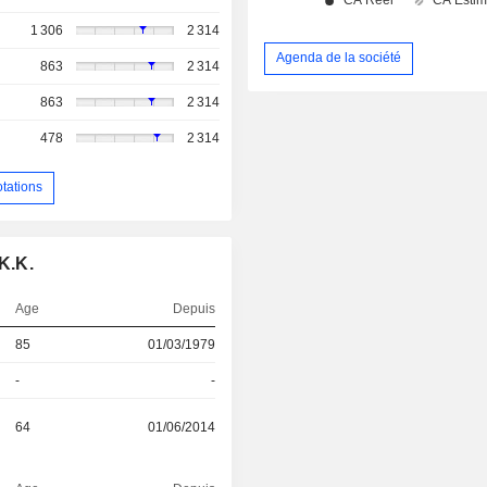
1 306
2 314
Agenda de la société
863
2 314
863
2 314
478
2 314
otations
K.K.
Age
Depuis
85
01/03/1979
-
-
64
01/06/2014