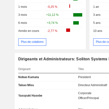
1 mois
-0,25 %
1 an
3 mois
+11,12 %
3 ans
6 mois
+3,74 %
5 ans
Année en cours
-2,77 %
10 ans
Plus de cotations
Plus de c
Dirigeants et Administrateurs: Soliton Systems 
Dirigeant
Titre
Nobuo Kamata
President
Takao Misu
Directeur Administratif
Corporate
Yasuyuki Hasebe
Officer/Principal