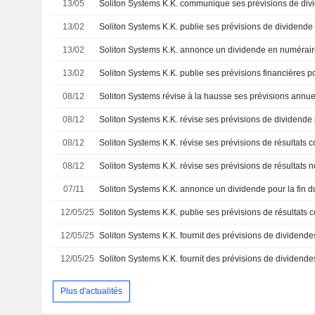
13/05
13/02
13/02
13/02
08/12
Soliton Systems révise à la hausse ses prévisions annue
08/12
08/12
08/12
07/11
12/05/25
12/05/25
12/05/25
Plus d'actualités