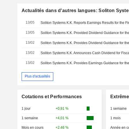
Actualités dans d'autres langues: Soliton Syst
13/05
13/05
13/02
13/02
13/02
Plus d'actualités
Cotations et Performances
Extrême
1 jour
+0,91 %
1 semaine
1 semaine
+4,01 %
1 mois
Mois en cours
+2,46 %
Année en c