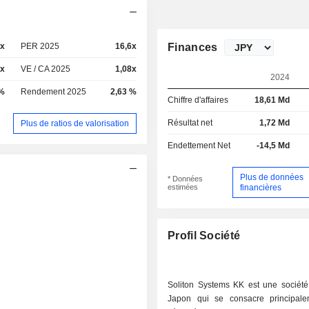
3x
PER 2025
16,6x
Finances
6x
VE / CA 2025
1,08x
2024
 %
Rendement 2025
2,63 %
Chiffre d'affaires
18,61 Md
Résultat net
1,72 Md
Plus de ratios de valorisation
Endettement Net
-14,5 Md
Plus de données
* Données
estimées
financières
Profil Société
Soliton Systems KK est une sociét
Japon qui se consacre principal