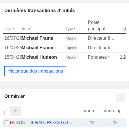
Dernières transactions d'initiés
Poste
Date
Initié
Type
principal
Qua
16/07/26
Michael Frame
Directeur financier
2
Option
16/07/26
Michael Frame
Directeur financier
-2
Option
15/04/26
Michael Hudson
Fondateur
1 25
Option
Historique des transactions
Or minier
Varia.
Varia. 5j.
SOUTHERN CROSS GOLD CONSOLIDATED LTD.
-.--%
-.--%