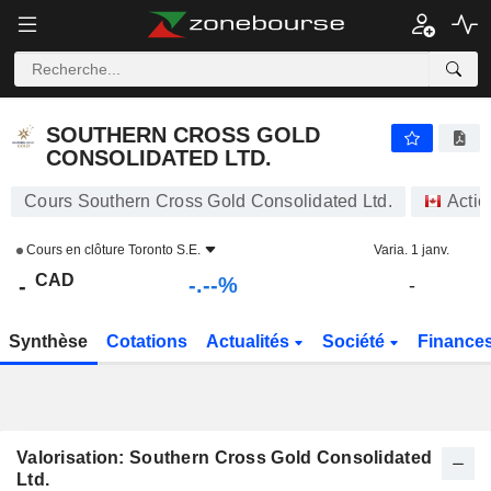
-.-
SOUTHERN CROSS GOLD CONSOLIDATED LTD.
-
$
-
%
SOUTHERN CROSS GOLD
CONSOLIDATED LTD.
Cours Southern Cross Gold Consolidated Ltd.
Actio
Cours en clôture
Toronto S.E.
Varia. 1 janv.
CAD
-.--%
-
-
Synthèse
Cotations
Actualités
Société
Finance
Valorisation: Southern Cross Gold Consolidated
Ltd.