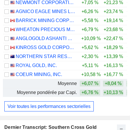
NEWMONT CORPORATION
+7,05 %
+21,23 %
+
AGNICO EAGLE MINES LIMITED
+6,26 %
+23,74 %
+
BARRICK MINING CORPORATION
+5,58 %
+19,14 %
+
WHEATON PRECIOUS METALS CORP.
+6,79 %
+23,68 %
+
ANGLOGOLD ASHANTI PLC
+10,09 %
+22,47 %
+
KINROSS GOLD CORPORATION
+5,62 %
+18,29 %
+
NORTHERN STAR RESOURCES LIMITED
+2,30 %
+13,39 %
+
ROYAL GOLD, INC.
+5,11 %
+16,13 %
+
COEUR MINING, INC.
+10,58 %
+16,77 %
+
Moyenne
+6,07 %
+8,04 %
+
Moyenne pondérée par Capi.
+6,76 %
+10,13 %
+
Voir toutes les performances sectorielles
Dernier Transcript: Southern Cross Gold