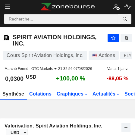
SPIRIT AVIATION HOLDINGS, INC.
0,0300
$
+100,00 %
SPIRIT AVIATION HOLDINGS,
INC.
Cours Spirit Aviation Holdings, Inc.
Actions
FLYY
Marché Fermé -
OTC Markets
21:32:56 07/08/2026
Varia. 1 janv.
USD
+100,00 %
0,0300
-88,05 %
Synthèse
Cotations
Graphiques
Actualités
Soci
Valorisation: Spirit Aviation Holdings, Inc.