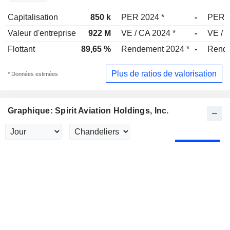
Capitalisation
850 k
PER 2024 *
-
PER 
Valeur d'entreprise
922 M
VE / CA 2024 *
-
VE / 
Flottant
89,65 %
Rendement 2024 *
-
Rende
Plus de ratios de valorisation
* Données estimées
Graphique: Spirit Aviation Holdings, Inc.