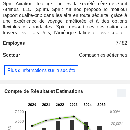
Spirit Aviation Holdings, Inc. est la société mère de Spirit
Airlines, LLC (Spirit). Spirit Airlines propose le meilleur
rapport qualité-prix dans les airs en toute sécurité, grâce à
une expérience de voyage améliorée et à des options
flexibles et abordables. Spirit dessert des destinations à
travers les États-Unis, l’Amérique latine et les Caraïbes
grâce à sa flotte « Fit Fleet » composée exclusivement
Employés
7 482
d’Airbus, l’une des flottes les plus récentes et les plus
économes en carburant des États-Unis. Elle propose des
Secteur
Compagnies aériennes
tarifs ultra-bas, une réservation facile via spirit.com et
l’application mobile Spirit, un service ponctuel, une flotte
économe en carburant, des sièges en cuir de luxe,
Plus d'informations sur la société
l’étiquetage automatique des bagages à l’aéroport, le dépôt
automatique des bagages à l’aéroport, et bien d’autres
services. Ses services et produits optionnels « A La Smarte
» comprennent notamment le Wi-Fi à bord, les bagages à
Compte de Résultat et Estimations
main et les bagages enregistrés, les sièges attribués, un
accès rapide aux contrôles de sécurité, une assurance
voyage, des boissons et des collations à bord, ainsi que des
hôtels, des voitures, des forfaits vacances et des croisières.