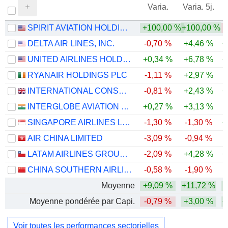
Varia.
Varia. 5j.
SPIRIT AVIATION HOLDINGS, INC.
+100,00 %
+100,00 %
-
DELTA AIR LINES, INC.
-0,70 %
+4,46 %
+
UNITED AIRLINES HOLDINGS, INC.
+0,34 %
+6,78 %
+
RYANAIR HOLDINGS PLC
-1,11 %
+2,97 %
INTERNATIONAL CONSOLIDATED AIRLINES GROUP, S.A.
-0,81 %
+2,43 %
+
INTERGLOBE AVIATION LIMITED
+0,27 %
+3,13 %
SINGAPORE AIRLINES LIMITED
-1,30 %
-1,30 %
+
AIR CHINA LIMITED
-3,09 %
-0,94 %
-
LATAM AIRLINES GROUP S.A.
-2,09 %
+4,28 %
+
CHINA SOUTHERN AIRLINES COMPANY LIMITED
-0,58 %
-1,90 %
-
Moyenne
+9,09 %
+11,72 %
Moyenne pondérée par Capi.
-0,79 %
+3,00 %
+
Voir toutes les performances sectorielles