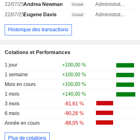
22/07/25
Andrea Newman
Administrateur
2
Gratuit
22/07/25
Eugene Davis
Administrateur
2
Gratuit
Historique des transactions
Cotations et Performances
1 jour
+100,00 %
1 semaine
+100,00 %
Mois en cours
+100,00 %
1 mois
+140,00 %
3 mois
-81,61 %
6 mois
-90,26 %
Année en cours
-88,05 %
Plus de cotations