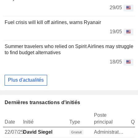
29/05
Fuel crisis will kill off airlines, warns Ryanair
19/05
Summer travelers who relied on Spirit Airlines may struggle
to find budget alternatives
18/05
Plus d'actualités
Dernières transactions d'initiés
Poste
Date
Initié
Type
principal
Qua
22/07/25
David Siegel
Administrateur
2
Gratuit